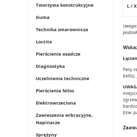
Tworzywa konstrukcyjne
L / X
Guma
Uwaga: 
Technika smarownicza
podzia
Loctite
Wska
Pierścienie osadcze
Łączen
Diagnostyka
Pasy z
belts)
Uczelnienia techniczne
UWAG
Pierścienie Nilos
miejsc
zgrzew
Elektrowrzeciona
bardzo
(tzw. p
Zawieszenia wibracyjne,
Napinacze
Zaawa
Sprężyny