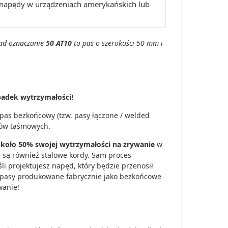
napędy w urządzeniach amerykańskich lub
ład oznaczanie
50 AT10
to pas o szerokości 50 mm i
padek wytrzymałości!
 pas bezkońcowy (tzw. pasy łączone / welded
ików taśmowych.
 około 50% swojej wytrzymałości na zrywanie
w
e są również stalowe kordy. Sam proces
śli projektujesz napęd, który będzie przenosił
s pasy produkowane fabrycznie jako bezkońcowe
wanie!