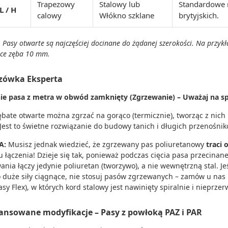
Trapezowy
Stalowy lub
Standardowe 
L / H
calowy
Włókno szklane
brytyjskich.
Pasy otwarte są najczęściej docinane do żądanej szerokości. Na przyk
łce zęba 10 mm.
zówka Eksperta
ie pasa z metra w obwód zamknięty (Zgrzewanie) – Uważaj na s
ębate otwarte można zgrzać na gorąco (termicznie), tworząc z nich
. Jest to świetne rozwiązanie do budowy tanich i długich przenośn
A:
Musisz jednak wiedzieć, że zgrzewany pas poliuretanowy
traci
u łączenia! Dzieje się tak, ponieważ podczas cięcia pasa przecinan
ania łączy jedynie poliuretan (tworzywo), a nie wewnętrzną stal. Je
 duże siły ciągnące, nie stosuj pasów zgrzewanych – zamów u na
asy Flex), w których kord stalowy jest nawinięty spiralnie i nieprzer
nsowane modyfikacje – Pasy z powłoką PAZ i PAR