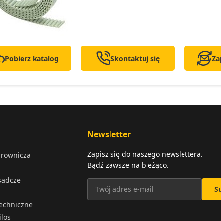
Pobierz katalog
Skontaktuj się
Za
Newsletter
Zapisz się do naszego newslettera.
arownicza
Bądź zawsze na bieżąco.
osadcze
S
techniczne
ilos