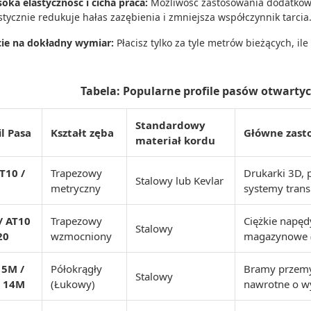
oka elastyczność i cicha praca:
Możliwość zastosowania dodatkowy
stycznie redukuje hałas zazębienia i zmniejsza współczynnik tarcia
cie na dokładny wymiar:
Płacisz tylko za tyle metrów bieżących, ile
Tabela: Popularne profile pasów otwartyc
Standardowy
il Pasa
Kształt zęba
Główne zasto
materiał kordu
 T10 /
Trapezowy
Drukarki 3D, 
Stalowy lub Kevlar
metryczny
systemy tran
/ AT10
Trapezowy
Ciężkie napęd
Stalowy
20
wzmocniony
magazynowe (
 5M /
Półokrągły
Bramy przemys
Stalowy
/ 14M
(Łukowy)
nawrotne o w