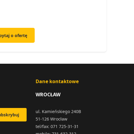
pytaj o ofertę
Dane kontaktowe
WROCŁAW
ul. Kamieńskiego 240B
ubskrybuj
51-126 Wrocław
tel/fax: 071 725-31-31
mobile: 731-632-312