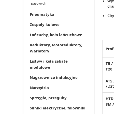
Wys
pasowych
dra
Pneumatyka
Cię
Zespoły kulowe
Łańcuchy, koła łańcuchowe
Reduktory, Motoreduktory,
Prof
Wariatory
Listwy i koła zębate
T5 /
modułowe
T20
Nagrzewnice indukcyjne
AT5 
/ AT
Narzędzia
Sprzęgła, przeguby
HTD
8M 
Silniki elektryczne, falowniki