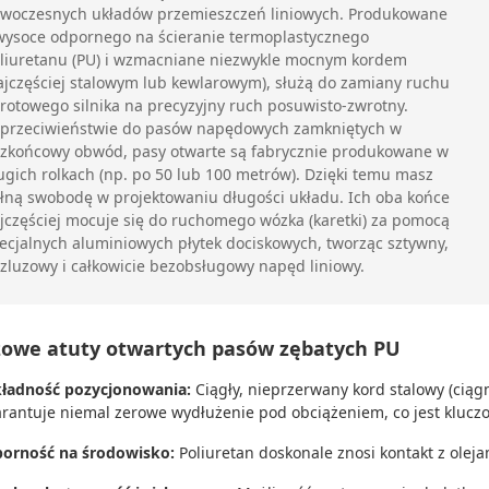
woczesnych układów przemieszczeń liniowych. Produkowane
wysoce odpornego na ścieranie termoplastycznego
liuretanu (PU) i wzmacniane niezwykle mocnym kordem
ajczęściej stalowym lub kewlarowym), służą do zamiany ruchu
rotowego silnika na precyzyjny ruch posuwisto-zwrotny.
przeciwieństwie do pasów napędowych zamkniętych w
zkońcowy obwód, pasy otwarte są fabrycznie produkowane w
ugich rolkach (np. po 50 lub 100 metrów). Dzięki temu masz
łną swobodę w projektowaniu długości układu. Ich oba końce
jczęściej mocuje się do ruchomego wózka (karetki) za pomocą
ecjalnych aluminiowych płytek dociskowych, tworząc sztywny,
zluzowy i całkowicie bezobsługowy napęd liniowy.
zowe atuty otwartych pasów zębatych PU
ładność pozycjonowania:
Ciągły, nieprzerwany kord stalowy (ciągn
rantuje niemal zerowe wydłużenie pod obciążeniem, co jest klucz
orność na środowisko:
Poliuretan doskonale znosi kontakt z ole