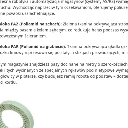
esna robotyka i automatyzacja magazynów (systemy AS/RS) wymaga
ruchu. Wychodząc naprzeciw tym oczekiwaniom, oferujemy poliur
lne powłoki uszlachetniające.
łoka PAZ (Poliamid na zębach):
Zielona tkanina pokrywająca stro
cia między pasem a kołem zębatym, co redukuje hałas podczas wyso
edwczesnym ścieraniem.
łoka PAR (Poliamid na grzbiecie):
Tkanina pokrywająca gładki grzb
ózku liniowym przesuwa się po stałych ślizgach prowadzących, min
ym magazynie znajdziesz pasy docinane na metry o szerokościac
ak i tych wycinanych ze specjalnych rękawów pod nietypowe wymag
głowicy w ploterze, czy budujesz ramię robota od podstaw – dostar
ci kordu.