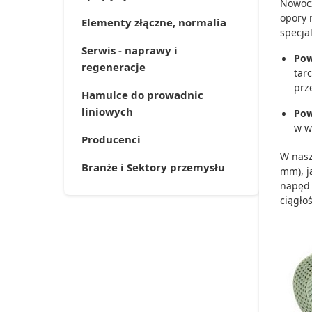
Nowocz
opory 
Elementy złączne, normalia
specja
Serwis - naprawy i
Pow
regeneracje
tar
prz
Hamulce do prowadnic
liniowych
Pow
w w
Producenci
W nasz
Branże i Sektory przemysłu
mm), j
napęd 
ciągłoś