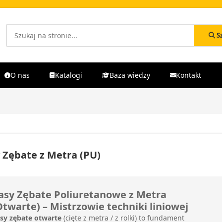
S
O nas
Katalogi
Baza wiedzy
Kontakt
 Zębate z Metra (PU)
asy Zębate Poliuretanowe z Metra
Otwarte) – Mistrzowie techniki liniowej
sy zębate otwarte
(cięte z metra / z rolki) to fundament