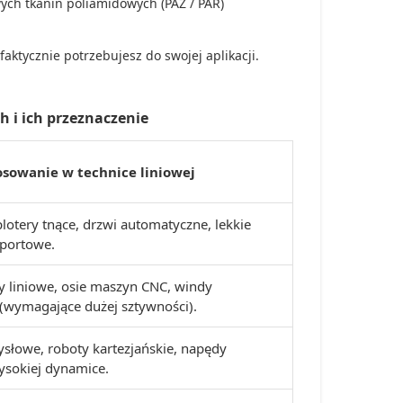
ch tkanin poliamidowych (PAZ / PAR)
.
 faktycznie potrzebujesz do swojej aplikacji.
h i ich przeznaczenie
sowanie w technice liniowej
plotery tnące, drzwi automatyczne, lekkie
sportowe.
y liniowe, osie maszyn CNC, windy
wymagające dużej sztywności).
łowe, roboty kartezjańskie, napędy
ysokiej dynamice.