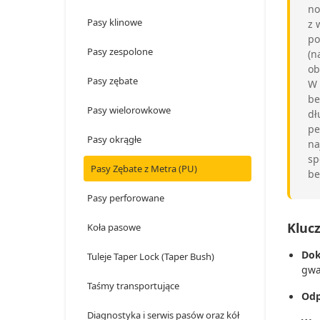
no
Pasy klinowe
z 
po
Pasy zespolone
(n
ob
Pasy zębate
W 
be
Pasy wielorowkowe
dł
pe
Pasy okrągłe
na
sp
Pasy Zębate z Metra (PU)
be
Pasy perforowane
Kluc
Koła pasowe
Dok
Tuleje Taper Lock (Taper Bush)
gwa
Taśmy transportujące
Odp
Diagnostyka i serwis pasów oraz kół