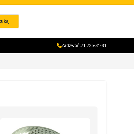
zukaj
Zadzwoń:
71 725-31-31