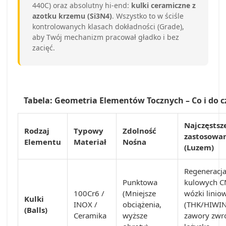
440C) oraz absolutny hi-end:
kulki ceramiczne z
azotku krzemu (Si3N4)
. Wszystko to w ściśle
kontrolowanych klasach dokładności (Grade),
aby Twój mechanizm pracował gładko i bez
zacięć.
Tabela: Geometria Elementów Tocznych – Co i do 
Najczęstsz
Rodzaj
Typowy
Zdolność
zastosowa
Elementu
Materiał
Nośna
(Luzem)
Regeneracja
Punktowa
kulowych C
100Cr6 /
(Mniejsze
wózki linio
Kulki
INOX /
obciążenia,
(THK/HIWIN
(Balls)
Ceramika
wyższe
zawory zwr