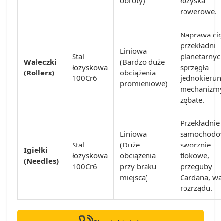
obroty)
łożyska
rowerowe.
Naprawa cię
przekładni
Liniowa
Stal
planetarnyc
Wałeczki
(Bardzo duże
łożyskowa
sprzęgła
(Rollers)
obciążenia
100Cr6
jednokieru
promieniowe)
mechanizm
zębate.
Przekładnie
Liniowa
samochodo
Stal
(Duże
sworznie
Igiełki
łożyskowa
obciążenia
tłokowe,
(Needles)
100Cr6
przy braku
przeguby
miejsca)
Cardana, wa
rozrządu.