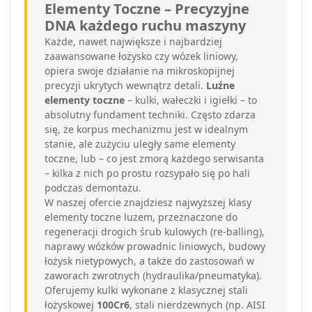
Elementy Toczne – Precyzyjne
DNA każdego ruchu maszyny
Każde, nawet największe i najbardziej
zaawansowane łożysko czy wózek liniowy,
opiera swoje działanie na mikroskopijnej
precyzji ukrytych wewnątrz detali.
Luźne
elementy toczne
– kulki, wałeczki i igiełki – to
absolutny fundament techniki. Często zdarza
się, że korpus mechanizmu jest w idealnym
stanie, ale zużyciu uległy same elementy
toczne, lub – co jest zmorą każdego serwisanta
– kilka z nich po prostu rozsypało się po hali
podczas demontażu.
W naszej ofercie znajdziesz najwyższej klasy
elementy toczne luzem, przeznaczone do
regeneracji drogich śrub kulowych (re-balling),
naprawy wózków prowadnic liniowych, budowy
łożysk nietypowych, a także do zastosowań w
zaworach zwrotnych (hydraulika/pneumatyka).
Oferujemy kulki wykonane z klasycznej stali
łożyskowej
100Cr6
, stali nierdzewnych (np. AISI