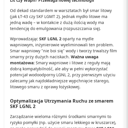
Lit czy Wapń? Przewaga nowej technologii
Od dekad standardem w warsztatach był smar litowy
(jak ŁT-43 czy SKF LGMT 2). Jednak mydło litowe ma
jedną wadę – w kontakcie z dużą ilością wody ma
tendencję do emulgowania (rozpuszczania się).
Wprowadzając
SKF LGNL 2
oparty na mydle
wapniowym, inżynierowie wyeliminowali ten problem.
Smar wapniowy "nie boi się" wody i tworzy trwalszy film
smarny przy dużych naciskach.
Ważna uwaga
montażowa:
Smary wapniowe i litowe z reguły mają
dobrą kompatybilność, ale aby w pełni wykorzystać
potencjał wodoodporny LGNL 2, przy pierwszym użyciu
zalecamy jak najdokładniejsze wypchnięcie starego,
litowego smaru z oprawy łożyskowej.
Optymalizacja Utrzymania Ruchu ze smarem
SKF LGNL 2
Zarządzanie wieloma różnymi środkami smarnymi to
ryzyko pomyłki (np. użycie smaru lekkiego w kruszarce),