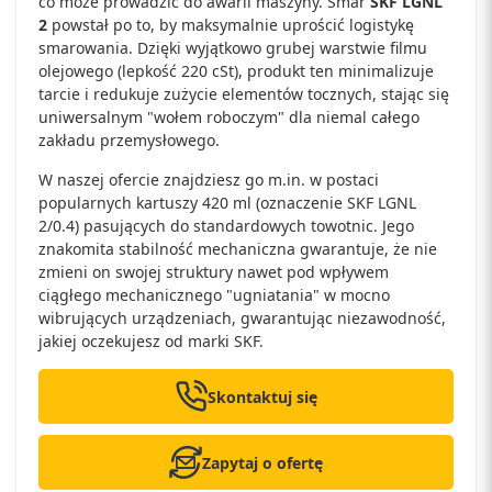
co może prowadzić do awarii maszyny. Smar
SKF LGNL
2
powstał po to, by maksymalnie uprościć logistykę
smarowania. Dzięki wyjątkowo grubej warstwie filmu
olejowego (lepkość 220 cSt), produkt ten minimalizuje
tarcie i redukuje zużycie elementów tocznych, stając się
uniwersalnym "wołem roboczym" dla niemal całego
zakładu przemysłowego.
W naszej ofercie znajdziesz go m.in. w postaci
popularnych kartuszy 420 ml (oznaczenie SKF LGNL
2/0.4) pasujących do standardowych towotnic. Jego
znakomita stabilność mechaniczna gwarantuje, że nie
zmieni on swojej struktury nawet pod wpływem
ciągłego mechanicznego "ugniatania" w mocno
wibrujących urządzeniach, gwarantując niezawodność,
jakiej oczekujesz od marki SKF.
Skontaktuj się
Zapytaj o ofertę