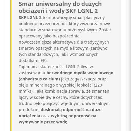
Smar uniwersalny do dużych
obciążeń i wody SKF LGNL 2
SKF LGNL 2
to innowacyjny smar plastyczny
ogólnego przeznaczenia, który wyznacza nowy
standard w smarowaniu przemysłowym. Został
opracowany jako bezpośrednia,
nowocześniejsza alternatywa dla tradycyjnych
smarów opartych na mydle litowym (zarówno
tych standardowych, jak i wzmocnionych
dodatkami EP).
Tajemnica skuteczności LGNL 2 tkwi w
zastosowaniu
bezwodnego mydła wapniowego
(anhydrous calcium)
jako zagęszczacza oraz
oleju mineralnego o wysokiej lepkości (220
mm²/s). Taka kombinacja sprawia, że smar ten
łączy w sobie dwie cechy, które dotychczas
trudno było połączyć w jednym, uniwersalnym
produkcie:
doskonałą odporność na duże
obciążenia
oraz
wybitną odporność na
wymywanie przez wodę
.