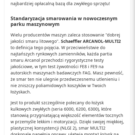
najbardziej opłacalną bazą dla zwykłego sprzętu!
Standaryzacja smarowania w nowoczesnym
parku maszynowym
Wielu producentów maszyn zaleca stosowanie "dobrej
jakości smaru litowego".
Schaeffler ARCANOL-MULTI2
to definicja tego pojęcia. W przeciwieństwie do
najtańszych rynkowych zamienników, każda partia
smaru Arcanol przechodzi rygorystyczne testy
jakościowe, w tym test żywotności FE8 i FE9 na
autorskich maszynach badawczych FAG. Masz pewność,
że smar ten nie ulegnie przedwczesnemu utlenieniu i
nie zniszczy poliamidowych koszyków w Twoich
łożyskach.
Jest to produkt szczególnie polecany do łożysk
kulkowych zwykłych (seria 6000, 6200, 6300), które
stanowią przygniatającą większość elementów tocznych
w przemyśle lekkim i motoryzacji. Dzięki swojej miękkiej,
plastycznej konsystencji (NLGI 2), smar MULTI2
doskonale napełnia oprawy, ułatwia montaż łożysk na