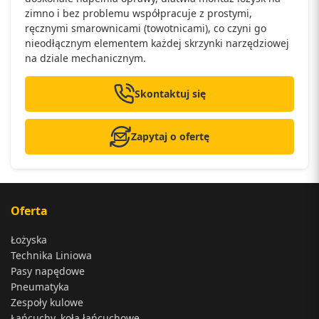
zimno i bez problemu współpracuje z prostymi,
ręcznymi smarownicami (towotnicami), co czyni go
nieodłącznym elementem każdej skrzynki narzędziowej
na dziale mechanicznym.
Skontaktuj się
Zapytaj o ofertę
Oferta
Łożyska
Technika Liniowa
Pasy napędowe
Pneumatyka
Zespoły kulowe
Łańcuchy, koła łańcuchowe