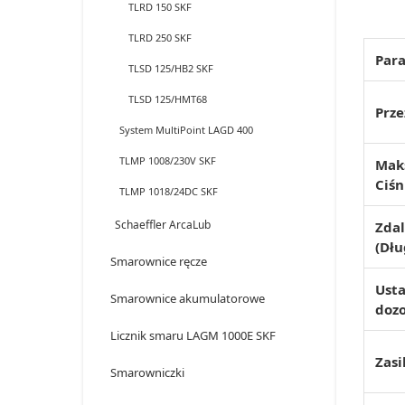
TLRD 150 SKF
TLRD 250 SKF
Para
TLSD 125/HB2 SKF
TLSD 125/HMT68
Prze
System MultiPoint LAGD 400
TLMP 1008/230V SKF
Mak
Ciśn
TLMP 1018/24DC SKF
Schaeffler ArcaLub
Zda
(Dłu
Smarownice ręcze
Ust
Smarownice akumulatorowe
doz
Licznik smaru LAGM 1000E SKF
Zasi
Smarowniczki