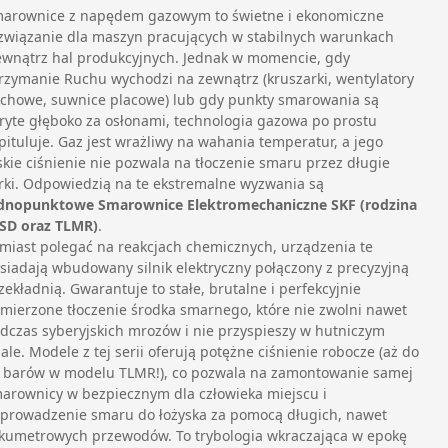
arownice z napędem gazowym to świetne i ekonomiczne
związanie dla maszyn pracujących w stabilnych warunkach
wnątrz hal produkcyjnych. Jednak w momencie, gdy
rzymanie Ruchu wychodzi na zewnątrz (kruszarki, wentylatory
chowe, suwnice placowe) lub gdy punkty smarowania są
ryte głęboko za osłonami, technologia gazowa po prostu
pituluje. Gaz jest wrażliwy na wahania temperatur, a jego
skie ciśnienie nie pozwala na tłoczenie smaru przez długie
rki. Odpowiedzią na te ekstremalne wyzwania są
dnopunktowe Smarownice Elektromechaniczne SKF (rodzina
SD oraz TLMR)
.
miast polegać na reakcjach chemicznych, urządzenia te
siadają wbudowany silnik elektryczny połączony z precyzyjną
zekładnią. Gwarantuje to stałe, brutalne i perfekcyjnie
mierzone tłoczenie środka smarnego, które nie zwolni nawet
dczas syberyjskich mrozów i nie przyspieszy w hutniczym
ale. Modele z tej serii oferują potężne ciśnienie robocze (aż do
 barów w modelu TLMR!), co pozwala na zamontowanie samej
arownicy w bezpiecznym dla człowieka miejscu i
prowadzenie smaru do łożyska za pomocą długich, nawet
lkumetrowych przewodów. To trybologia wkraczająca w epokę