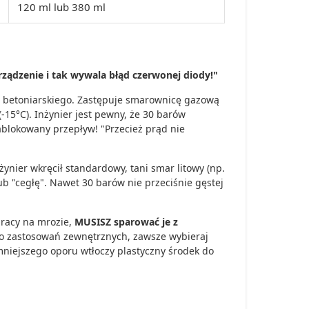
120 ml lub 380 ml
rządzenie i tak wywala błąd czerwonej diody!"
 betoniarskiego. Zastępuje smarownicę gazową
-15°C). Inżynier jest pewny, że 30 barów
blokowany przepływ! "Przecież prąd nie
nżynier wkręcił standardowy, tani smar litowy (np.
ub "cegłę". Nawet 30 barów nie przeciśnie gęstej
pracy na mrozie,
MUSISZ sparować je z
 zastosowań zewnętrznych, zawsze wybieraj
mniejszego oporu wtłoczy plastyczny środek do