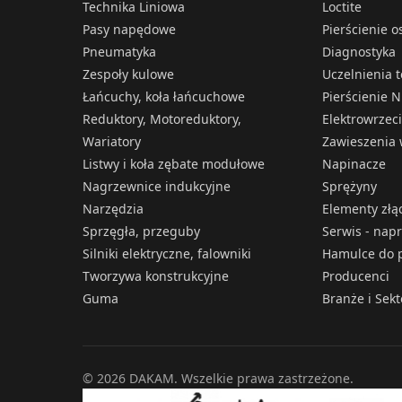
Technika Liniowa
Loctite
Pasy napędowe
Pierścienie 
Pneumatyka
Diagnostyka
Zespoły kulowe
Uczelnienia 
Łańcuchy, koła łańcuchowe
Pierścienie N
Reduktory, Motoreduktory,
Elektrowrzec
Wariatory
Zawieszenia 
Listwy i koła zębate modułowe
Napinacze
Nagrzewnice indukcyjne
Sprężyny
Narzędzia
Elementy złą
Sprzęgła, przeguby
Serwis - nap
Silniki elektryczne, falowniki
Hamulce do p
Tworzywa konstrukcyjne
Producenci
Guma
Branże i Sek
© 2026 DAKAM. Wszelkie prawa zastrzeżone.