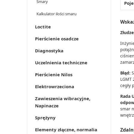
Smary
Poj
Kalkulator ilości smaru
Wska
Loctite
Złudze
Pierścienie osadcze
Inżyni
potęż
Diagnostyka
ciśnie
zamarza
Uczelnienia techniczne
Błąd:
S
Pierścienie Nilos
LGMT 2
cegły 
Elektrowrzeciona
Rada 
Zawieszenia wibracyjne,
odpow
Napinacze
smar n
wnętrz
Sprężyny
Elementy złączne, normalia
Zdaln