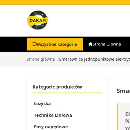
Strona Główna
Wszystkie kategorie
Strona główna
Smarownice jednopunktowe elektry
Kategorie produktów
Smar
Łożyska
E
Technika Liniowa
N
Pasy napędowe
w