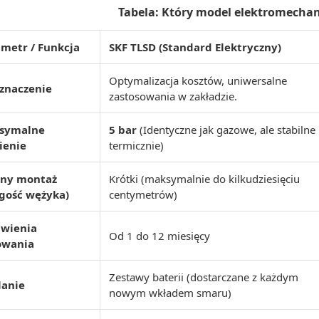
Tabela: Który model elektromecha
metr / Funkcja
SKF TLSD (Standard Elektryczny)
Optymalizacja kosztów, uniwersalne
znaczenie
zastosowania w zakładzie.
symalne
5 bar
(Identyczne jak gazowe, ale stabilne
ienie
termicznie)
lny montaż
Krótki (maksymalnie do kilkudziesięciu
gość wężyka)
centymetrów)
awienia
Od 1 do 12 miesięcy
owania
Zestawy baterii (dostarczane z każdym
lanie
nowym wkładem smaru)