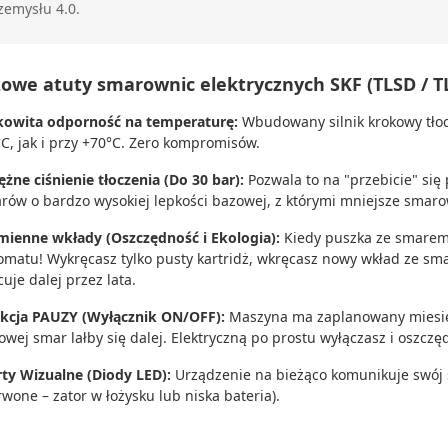
zemysłu 4.0.
zowe atuty smarownic elektrycznych SKF (TLSD / 
kowita odporność na temperaturę:
Wbudowany silnik krokowy tło
°C, jak i przy +70°C. Zero kompromisów.
ężne ciśnienie tłoczenia (Do 30 bar):
Pozwala to na "przebicie" się
rów o bardzo wysokiej lepkości bazowej, z którymi mniejsze smaro
ienne wkłady (Oszczędność i Ekologia):
Kiedy puszka ze smarem 
omatu! Wykręcasz tylko pusty kartridż, wkręcasz nowy wkład ze sm
uje dalej przez lata.
kcja PAUZY (Wyłącznik ON/OFF):
Maszyna ma zaplanowany miesię
owej smar lałby się dalej. Elektryczną po prostu wyłączasz i oszcz
rty Wizualne (Diody LED):
Urządzenie na bieżąco komunikuje swój s
rwone – zator w łożysku lub niska bateria).