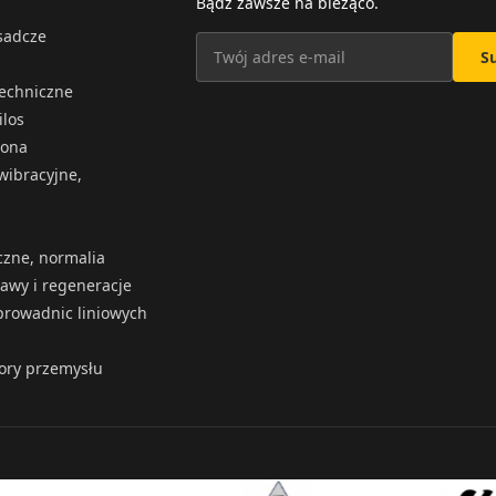
Bądź zawsze na bieżąco.
osadcze
S
techniczne
ilos
iona
wibracyjne,
czne, normalia
rawy i regeneracje
rowadnic liniowych
tory przemysłu