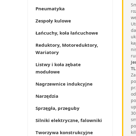
Sm
Pneumatyka
ro
we
Zespoły kulowe
Ut
da
Łańcuchy, koła łańcuchowe
uk
ka
Reduktory, Motoreduktory,
ni
Wariatory
ru
Je
Listwy i koła zębate
TL
modułowe
Za
po
Nagrzewnice indukcyjne
pr
od
Narzędzia
po
up
Sprzęgła, przeguby
30
sm
Silniki elektryczne, falowniki
po
Tworzywa konstrukcyjne
ki