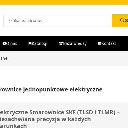
S
O nas
Katalogi
Baza wiedzy
Kontakt
czne
ownice jednopunktowe elektryczne
lektryczne Smarownice SKF (TLSD i TLMR) –
iezachwiana precyzja w każdych
arunkach