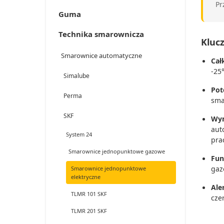
Pr
Guma
Technika smarownicza
Kluc
Smarownice automatyczne
Cał
-25
Simalube
Pot
Perma
sma
SKF
Wym
aut
System 24
prac
Smarownice jednopunktowe gazowe
Fun
gaz
Smarownice jednopunktowe
elektryczne
Ale
TLMR 101 SKF
cze
TLMR 201 SKF