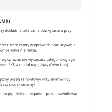
TLMR)
czy dokładnie taką samą dawkę smaru przy
 przez stare zatory w oprawach oraz używanie
wnice sobie nie radzą.
się opróżni, nie wyrzucasz całego, drogiego
arem SKF, a moduł napędowy (Drive Unit)
czny postój remontowy? Przy smarownicy
ędzasz środek smarny!
tan (np. zielone miganie – praca prawidłowa;