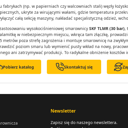
u fabrykach (np. w papierniach czy walcowniach stali) węzły łożysk
piecznych, ukryte za wirującymi wałami, gdzie temperatura przekr
yłączyć całą sekcję maszyny, nakładać specjalistyczną odzież, wcho
 zastosowaniu wysokociśnieniowej smarownicy
SKF TLMR (30 bar)
,
kalamitkę w niebezpiecznym miejscu, wkręca tam złączkę, prowadzi
5 metrów poza strefę zagrożenia i montuje smarownicę na zwykłym,
rawdzić poziom smaru lub wymienić pusty wkład na nowy, pracow
nego ani zatrzymywać produkcji. To radykalne obniżenie kosztów in
Pobierz katalog
Skontaktuj się
Za
Newsletter
Zapisz się do naszego newslettera.
arownicza