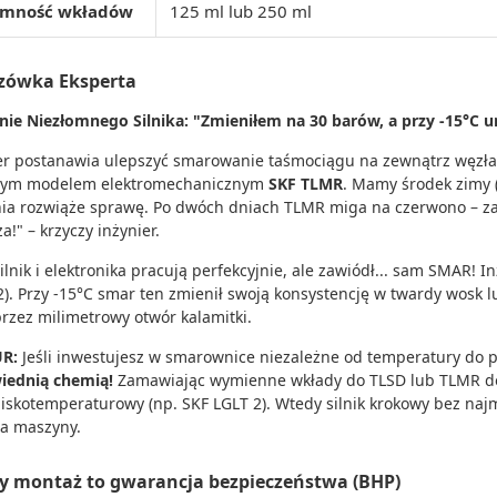
emność wkładów
125 ml lub 250 ml
zówka Eksperta
nie Niezłomnego Silnika: "Zmieniłem na 30 barów, a przy -15°C u
er postanawia ulepszyć smarowanie taśmociągu na zewnątrz węzła
nym modelem elektromechanicznym
SKF TLMR
. Mamy środek zimy (
nia rozwiąże sprawę. Po dwóch dniach TLMR miga na czerwono – za
!" – krzyczy inżynier.
ilnik i elektronika pracują perfekcyjnie, ale zawiódł... sam SMAR! I
). Przy -15°C smar ten zmienił swoją konsystencję w twardy wosk l
przez milimetrowy otwór kalamitki.
UR:
Jeśli inwestujesz w smarownice niezależne od temperatury do 
iednią chemią!
Zamawiając wymienne wkłady do TLSD lub TLMR do
iskotemperaturowy (np. SKF LGLT 2). Wtedy silnik krokowy bez naj
a maszyny.
y montaż to gwarancja bezpieczeństwa (BHP)