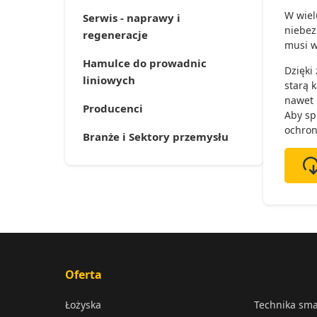
W wiel
Serwis - naprawy i
niebez
regeneracje
musi w
Hamulce do prowadnic
Dzięki
liniowych
starą 
nawet 
Producenci
Aby sp
ochron
Branże i Sektory przemysłu
Oferta
Łożyska
Technika sm