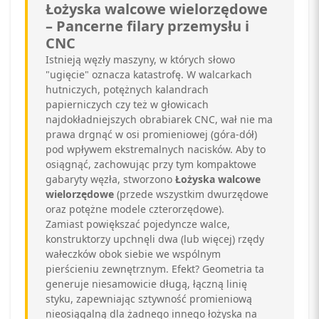
Łożyska walcowe wielorzędowe
– Pancerne filary przemysłu i
CNC
Istnieją węzły maszyny, w których słowo
"ugięcie" oznacza katastrofę. W walcarkach
hutniczych, potężnych kalandrach
papierniczych czy też w głowicach
najdokładniejszych obrabiarek CNC, wał nie ma
prawa drgnąć w osi promieniowej (góra-dół)
pod wpływem ekstremalnych nacisków. Aby to
osiągnąć, zachowując przy tym kompaktowe
gabaryty węzła, stworzono
Łożyska walcowe
wielorzędowe
(przede wszystkim dwurzędowe
oraz potężne modele czterorzędowe).
Zamiast powiększać pojedyncze walce,
konstruktorzy upchnęli dwa (lub więcej) rzędy
wałeczków obok siebie we wspólnym
pierścieniu zewnętrznym. Efekt? Geometria ta
generuje niesamowicie długą, łączną linię
styku, zapewniając sztywność promieniową
nieosiągalną dla żadnego innego łożyska na