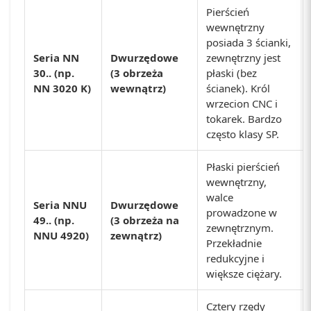
Pierścień
wewnętrzny
posiada 3 ścianki,
Seria NN
Dwurzędowe
zewnętrzny jest
30.. (np.
(3 obrzeża
płaski (bez
NN 3020 K)
wewnątrz)
ścianek). Król
wrzecion CNC i
tokarek. Bardzo
często klasy SP.
Płaski pierścień
wewnętrzny,
walce
Seria NNU
Dwurzędowe
prowadzone w
49.. (np.
(3 obrzeża na
zewnętrznym.
NNU 4920)
zewnątrz)
Przekładnie
redukcyjne i
większe ciężary.
Cztery rzędy