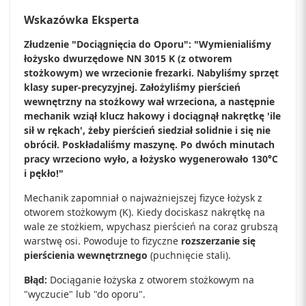
Wskazówka Eksperta
Złudzenie "Dociągnięcia do Oporu": "Wymienialiśmy
łożysko dwurzędowe NN 3015 K (z otworem
stożkowym) we wrzecionie frezarki. Nabyliśmy sprzęt
klasy super-precyzyjnej. Założyliśmy pierścień
wewnętrzny na stożkowy wał wrzeciona, a następnie
mechanik wziął klucz hakowy i dociągnął nakrętkę 'ile
sił w rękach', żeby pierścień siedział solidnie i się nie
obrócił. Poskładaliśmy maszynę. Po dwóch minutach
pracy wrzeciono wyło, a łożysko wygenerowało 130°C
i pękło!"
Mechanik zapomniał o najważniejszej fizyce łożysk z
otworem stożkowym (K). Kiedy dociskasz nakrętkę na
wale ze stożkiem, wpychasz pierścień na coraz grubszą
warstwę osi. Powoduje to fizyczne
rozszerzanie się
pierścienia wewnętrznego
(puchnięcie stali).
Błąd:
Dociąganie łożyska z otworem stożkowym na
"wyczucie" lub "do oporu".