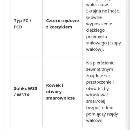
wałeczków.
Skrajna nośność.
Główne
Typ FC /
Czterorzędowe
wyposażenie
FCD
z koszykiem
ciężkiego
przemysłu
stalowego (czopy
walców).
Na pierścieniu
zewnętrznym
znajduje się
przetoczenie i
Rowek i
Sufiks W33
otworki, by
otwory
/ W33X
wtryskiwać
smarownicze
smar/olej
bezpośrednio
pomiędzy rzędy
walców!