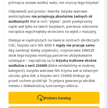
pchnięcia osiowe wzdłuż wału, nie niszczy tego łożyska?
Odpowiedź jest prosta i twarda: łożyska walcowe
wielorzędowe
nie przejmują absolutnie żadnych sił
wzdłużnych!
Wał w nich "pływa". Jeżeli podeprzemy
ciężki wał tylko na takich łożyskach, pierwsze uderzenie
narzędzia wypchnęłoby wrzeciono na wylot z maszyny.
Dlatego w najdroższych na świecie centrach obróbczych
CNC, łożysko serii NN 3000 K
nigdy nie pracuje samo
.
Aby zamknąć klatkę sztywności, inżynierowie ZAWSZE
obok tego łożyska montują pancerne ułożyskowanie
ustalające – najczęściej są to
łożyska kulkowe skośne
wzdłużne z serii 234400
(które omówiliśmy w osobnej
kategorii!). Łożysko walcowe NN trzyma wał w żelaznym
uścisku góra-dół, a łożysko serii 234400 blokuje go
przed ruchem przód-tył. To jedyna gwarancja obróbki
metalu z dokładnością lustrzanego odbicia.
Pobierz katalog