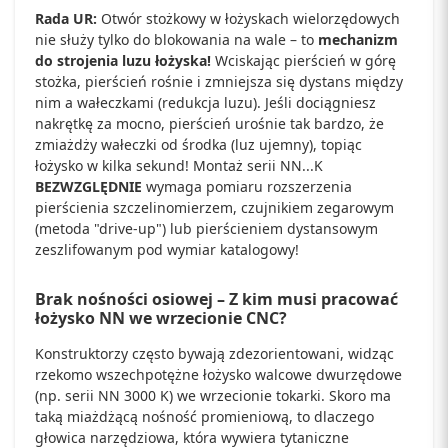
Rada UR:
Otwór stożkowy w łożyskach wielorzędowych
nie służy tylko do blokowania na wale – to
mechanizm
do strojenia luzu łożyska!
Wciskając pierścień w górę
stożka, pierścień rośnie i zmniejsza się dystans między
nim a wałeczkami (redukcja luzu). Jeśli dociągniesz
nakrętkę za mocno, pierścień urośnie tak bardzo, że
zmiażdży wałeczki od środka (luz ujemny), topiąc
łożysko w kilka sekund! Montaż serii NN...K
BEZWZGLĘDNIE
wymaga pomiaru rozszerzenia
pierścienia szczelinomierzem, czujnikiem zegarowym
(metoda "drive-up") lub pierścieniem dystansowym
zeszlifowanym pod wymiar katalogowy!
Brak nośności osiowej – Z kim musi pracować
łożysko NN we wrzecionie CNC?
Konstruktorzy często bywają zdezorientowani, widząc
rzekomo wszechpotężne łożysko walcowe dwurzędowe
(np. serii NN 3000 K) we wrzecionie tokarki. Skoro ma
taką miażdżącą nośność promieniową, to dlaczego
głowica narzędziowa, która wywiera tytaniczne