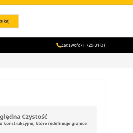
zukaj
Zadzwoń:
71 725-31-31
zględna Czystość
konstrukcyjne, które redefiniuje granice