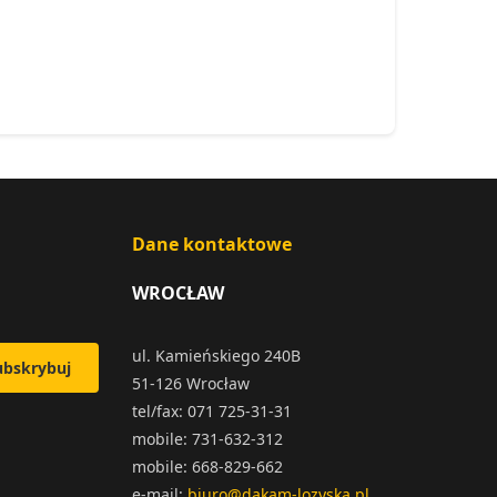
Dane kontaktowe
WROCŁAW
ul. Kamieńskiego 240B
ubskrybuj
51-126 Wrocław
tel/fax: 071 725-31-31
mobile: 731-632-312
mobile: 668-829-662
e-mail:
biuro@dakam-lozyska.pl