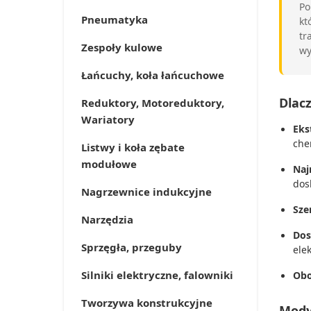
Po
Pneumatyka
kt
tr
Zespoły kulowe
wy
Łańcuchy, koła łańcuchowe
Dlac
Reduktory, Motoreduktory,
Wariatory
Eks
che
Listwy i koła zębate
modułowe
Naj
dos
Nagrzewnice indukcyjne
Sze
Narzędzia
Dos
Sprzęgła, przeguby
elek
Silniki elektryczne, falowniki
Obo
Tworzywa konstrukcyjne
Modyf