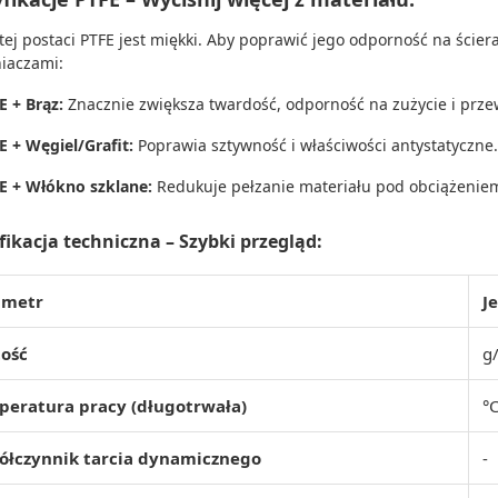
tej postaci PTFE jest miękki. Aby poprawić jego odporność na ściera
iaczami:
E + Brąz:
Znacznie zwiększa twardość, odporność na zużycie i przew
E + Węgiel/Grafit:
Poprawia sztywność i właściwości antystatyczne.
E + Włókno szklane:
Redukuje pełzanie materiału pod obciążenie
fikacja techniczna – Szybki przegląd:
ametr
J
tość
g
eratura pracy (długotrwała)
°
ółczynnik tarcia dynamicznego
-