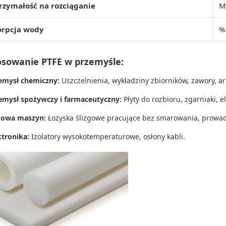
zymałość na rozciąganie
M
orpcja wody
%
osowanie PTFE w przemyśle:
emysł chemiczny:
Uszczelnienia, wykładziny zbiorników, zawory, 
emysł spożywczy i farmaceutyczny:
Płyty do rozbioru, zgarniaki, 
owa maszyn:
Łożyska ślizgowe pracujące bez smarowania, prowad
ktronika:
Izolatory wysokotemperaturowe, osłony kabli.