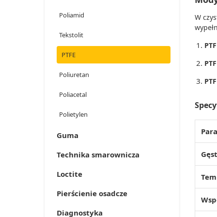
Poliamid
W czys
wypełn
Tekstolit
PTF
PTFE
PTF
Poliuretan
PTF
Poliacetal
Specy
Polietylen
Par
Guma
Gęs
Technika smarownicza
Loctite
Temp
Pierścienie osadcze
Wsp
Diagnostyka