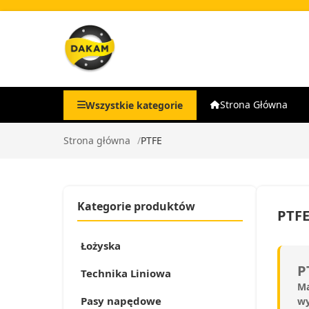
Strona Główna
Wszystkie kategorie
Strona główna
PTFE
Kategorie produktów
PTF
Łożyska
P
Technika Liniowa
Ma
Pasy napędowe
wy