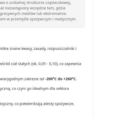
ywo o unikalnej strukturze cząsteczkowej,
iał niezastąpiony wszędzie tam, gdzie
agresywnych mediów lub ekstremalnie
ardem w przemyśle spożywczym i medycznym.
tkie znane kwasy, zasady, rozpuszczalniki i
śród ciał stałych (ok. 0,05 - 0,10), co zapewnia
iewiarygodnym zakresie od
-200°C do +260°C
.
czną, co czyni go idealnym dla sektora
syczny, co potwierdzają atesty spożywcze.