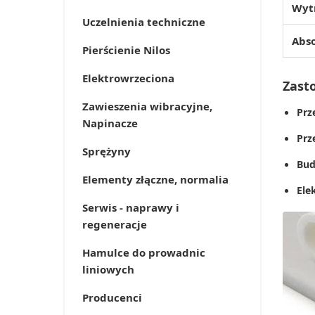
Wytr
Uczelnienia techniczne
Abs
Pierścienie Nilos
Elektrowrzeciona
Zast
Zawieszenia wibracyjne,
Prz
Napinacze
Prz
Sprężyny
Bud
Elementy złączne, normalia
Ele
Serwis - naprawy i
regeneracje
Hamulce do prowadnic
liniowych
Producenci