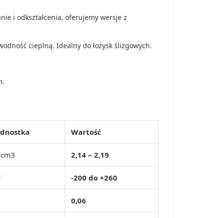
nie i odkształcenia, oferujemy wersje z
odność cieplną. Idealny do łożysk ślizgowych.
m.
ednostka
Wartość
/cm3
2,14 – 2,19
C
-200 do +260
0,06