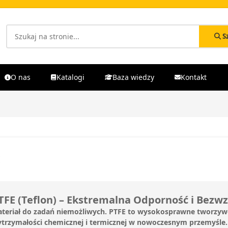
S
O nas
Katalogi
Baza wiedzy
Kontakt
E
TFE (Teflon) – Ekstremalna Odporność i Bezw
teriał do zadań niemożliwych. PTFE to wysokosprawne tworzywo 
trzymałości chemicznej i termicznej w nowoczesnym przemyśle.