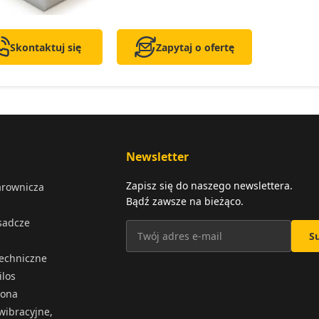
Skontaktuj się
Zapytaj o ofertę
Newsletter
Zapisz się do naszego newslettera.
arownicza
Bądź zawsze na bieżąco.
osadcze
S
techniczne
ilos
iona
wibracyjne,