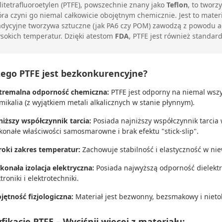
litetrafluoroetylen (PTFE), powszechnie znany jako
Teflon
, to tworz
óra czyni go niemal całkowicie obojętnym chemicznie. Jest to mater
adycyjne tworzywa sztuczne (jak PA6 czy POM) zawodzą z powodu 
sokich temperatur. Dzięki atestom
FDA
, PTFE jest również stand
zego PTFE jest bezkonkurencyjne?
tremalna odporność chemiczna:
PTFE jest odporny na niemal wszys
mikalia (z wyjątkiem metali alkalicznych w stanie płynnym).
niższy współczynnik tarcia:
Posiada najniższy współczynnik tarcia w
konałe właściwości samosmarowne i brak efektu "stick-slip".
roki zakres temperatur:
Zachowuje stabilność i elastyczność w n
konała izolacja elektryczna:
Posiada najwyższą odporność dielektry
troniki i elektrotechniki.
jętność fizjologiczna:
Materiał jest bezwonny, bezsmakowy i nietok
ikacje PTFE – Wyciśnij więcej z materiału: