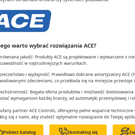
zego warto wybrać rozwiązania ACE?
zrównana jakość: Produkty ACE są projektowane i wytwarzane z ni
iezawodność w najtrudniejszych warunkach.
pieczeństwo i wydajność: Prawidłowo dobrane amortyzatory ACE c
wodowanymi zderzeniami, co przekłada się na mniejsze przestoje 
echstronność: Bogata oferta produktów i możliwość dostosowania 
ostać wymaganiom każdej branży, od automatyki przemysłowej i rob
aufany partner ACE Controls, oferujemy pełne wsparcie techniczne
ktuj się z nami, aby znaleźć optymalne rozwiązanie do Twojej aplika
Pobierz katalog
Skontaktuj się
Za