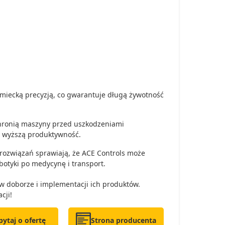
emiecką precyzją, co gwarantuje długą żywotność
hronią maszyny przed uszkodzeniami
i wyższą produktywność.
rozwiązań sprawiają, że ACE Controls może
otyki po medycynę i transport.
 w doborze i implementacji ich produktów.
cji!
pytaj o ofertę
Strona producenta