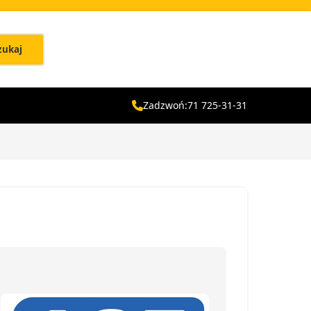
zukaj
Zadzwoń:
71 725-31-31