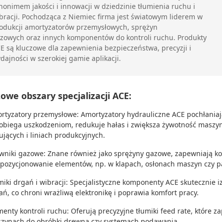
nonimem jakości i innowacji w dziedzinie tłumienia ruchu i
bracji. Pochodząca z Niemiec firma jest światowym liderem w
odukcji amortyzatorów przemysłowych, sprężyn
zowych oraz innych komponentów do kontroli ruchu. Produkty
E są kluczowe dla zapewnienia bezpieczeństwa, precyzji i
dajności w szerokiej gamie aplikacji.
owe obszary specjalizacji ACE:
rtyzatory przemysłowe: Amortyzatory hydrauliczne ACE pochłaniają
obiega uszkodzeniom, redukuje hałas i zwiększa żywotność maszyn
ujących i liniach produkcyjnych.
owniki gazowe: Znane również jako sprężyny gazowe, zapewniają k
 pozycjonowanie elementów, np. w klapach, osłonach maszyn czy 
miki drgań i wibracji: Specjalistyczne komponenty ACE skutecznie 
ań, co chroni wrażliwą elektronikę i poprawia komfort pracy.
menty kontroli ruchu: Oferują precyzyjne tłumiki feed rate, które z
zynach do obróbki drewna czy systemach podawania.