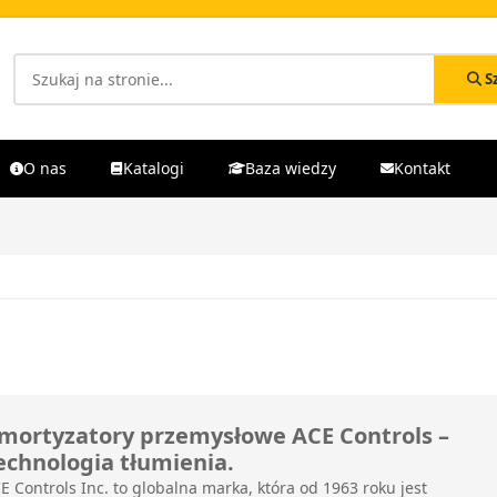
S
O nas
Katalogi
Baza wiedzy
Kontakt
mortyzatory przemysłowe ACE Controls –
echnologia tłumienia.
E Controls Inc. to globalna marka, która od 1963 roku jest