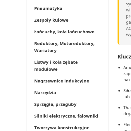
sy
Pneumatyka
wi
pr
Zespoły kulowe
ga
AC
Łańcuchy, koła łańcuchowe
wy
Reduktory, Motoreduktory,
Wariatory
Klucz
Listwy i koła zębate
Amo
modułowe
zap
pak
Nagrzewnice indukcyjne
Sił
Narzędzia
lub
Sprzęgła, przeguby
Tłu
drg
Silniki elektryczne, falowniki
Ele
Tworzywa konstrukcyjne
mas