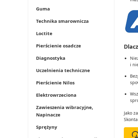
Guma
Technika smarownicza
Loctite
Pierścienie osadcze
Dlac
Diagnostyka
Nie
i n
Uczelnienia techniczne
Bez
Pierścienie Nilos
spo
Wsz
Elektrowrzeciona
spr
Zawieszenia wibracyjne,
Jako z
Napinacze
Skonta
Sprężyny