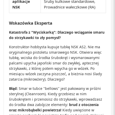
aplikacje
Śruby kulkowe standardowe,
NSK
Prowadnice wałeczkowe (RA)
Wskazówka Eksperta
Katastrofa z "Wyciskarką": Dlaczego wciąganie smaru
do strzykawki to zły pomysł?
Konstruktor-hobbysta kupuje tubkę NSK AS2. Nie ma
oryginalnego pistoletu smarowego NSK. Otwiera więc
tubkę, wciska do środka śrubokręt i wysmarowanymi
palcami upycha japoński smar do zwykłej, aptecznej
strzykawki, z której potem wpycha go w wózek. Po
miesiącu wózek zaczyna piszczeć, a bieżnia nosi ślady
zatarcia (mikrowżery). Dlaczego?
Błąd:
Smar w tubce "bellows" jest pakowany w próżni
sterylnej (Cleanroom). Kiedy grzebiesz w nim
śrubokrętem i przenosisz do strzykawki, wprowadzasz
do środka dwa zabójcze elementy:
brud z otoczenia
oraz mikrobąbelki powietrza!
Kiedy uwięzione w