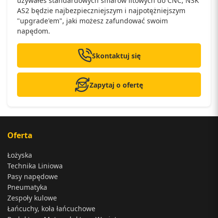
używałeś standardowych smarów litowych do CNC, NSK
AS2 będzie najbezpieczniejszym i najpotężniejszym
"upgrade'em", jaki możesz zafundować swoim
napędom.
Skontaktuj się
Zapytaj o ofertę
Oferta
Łożyska
Technika Liniowa
Pasy napędowe
Pneumatyka
Zespoły kulowe
Łańcuchy, koła łańcuchowe