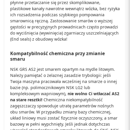
płynne przetaczanie się przez skomplikowane,
plastikowe kanały nawrotne wewnątrz wózka, bez ryzyka
ich rozsadzenia podczas szybkiego pompowania
smarownicą ręczną. Zastosowanie smarów o wyższej
gęstości w precyzyjnych prowadnicach często prowadzi
do wyciśnięcia (wywinięcia) zgarniaczy uszczelniających
(End seals) z obudowy wózka!
Kompatybilność chemiczna przy zmianie
smaru
NSK GRS AS2 jest smarem opartym na mydle litowym.
Należy pamiętać o żelaznej zasadzie trybologii: jeśli
Twoja maszyna pracowała wcześniej na smarze o innej
bazie (np. polimocznikowym NSK LG2 lub
kompleksowym wapniowym),
nie wolno Ci wtłaczać AS2
na stare resztki!
Chemiczna niekompatybilność
zagęszczaczy spowoduje utratę parametrów nośnych
obu smarów. W przypadku zmiany bazy chemicznej,
układ liniowy musi zostać fizycznie oczyszczony, a smar
bazowy w pełni wypchnięty. Jeśli jednak dotychczas