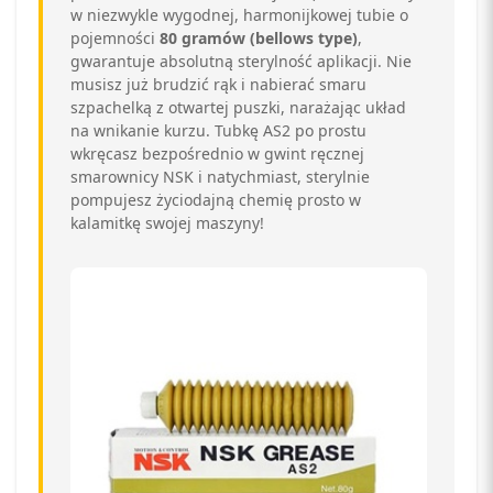
w niezwykle wygodnej, harmonijkowej tubie o
pojemności
80 gramów (bellows type)
,
gwarantuje absolutną sterylność aplikacji. Nie
musisz już brudzić rąk i nabierać smaru
szpachelką z otwartej puszki, narażając układ
na wnikanie kurzu. Tubkę AS2 po prostu
wkręcasz bezpośrednio w gwint ręcznej
smarownicy NSK i natychmiast, sterylnie
pompujesz życiodajną chemię prosto w
kalamitkę swojej maszyny!