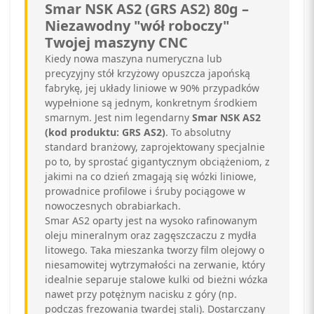
Smar NSK AS2 (GRS AS2) 80g –
Niezawodny "wół roboczy"
Twojej maszyny CNC
Kiedy nowa maszyna numeryczna lub
precyzyjny stół krzyżowy opuszcza japońską
fabrykę, jej układy liniowe w 90% przypadków
wypełnione są jednym, konkretnym środkiem
smarnym. Jest nim legendarny
Smar NSK AS2
(kod produktu: GRS AS2)
. To absolutny
standard branżowy, zaprojektowany specjalnie
po to, by sprostać gigantycznym obciążeniom, z
jakimi na co dzień zmagają się wózki liniowe,
prowadnice profilowe i śruby pociągowe w
nowoczesnych obrabiarkach.
Smar AS2 oparty jest na wysoko rafinowanym
oleju mineralnym oraz zagęszczaczu z mydła
litowego. Taka mieszanka tworzy film olejowy o
niesamowitej wytrzymałości na zerwanie, który
idealnie separuje stalowe kulki od bieżni wózka
nawet przy potężnym nacisku z góry (np.
podczas frezowania twardej stali). Dostarczany