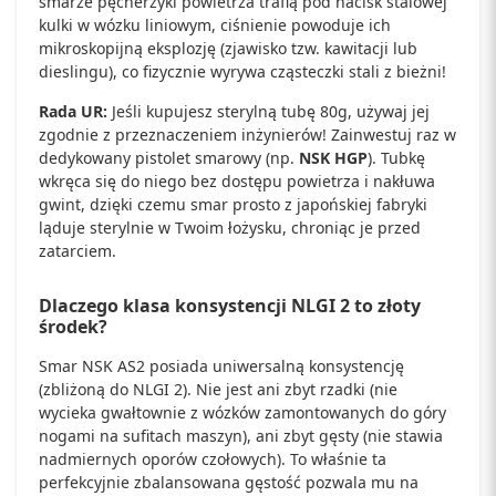
smarze pęcherzyki powietrza trafią pod nacisk stalowej
kulki w wózku liniowym, ciśnienie powoduje ich
mikroskopijną eksplozję (zjawisko tzw. kawitacji lub
dieslingu), co fizycznie wyrywa cząsteczki stali z bieżni!
Rada UR:
Jeśli kupujesz sterylną tubę 80g, używaj jej
zgodnie z przeznaczeniem inżynierów! Zainwestuj raz w
dedykowany pistolet smarowy (np.
NSK HGP
). Tubkę
wkręca się do niego bez dostępu powietrza i nakłuwa
gwint, dzięki czemu smar prosto z japońskiej fabryki
ląduje sterylnie w Twoim łożysku, chroniąc je przed
zatarciem.
Dlaczego klasa konsystencji NLGI 2 to złoty
środek?
Smar NSK AS2 posiada uniwersalną konsystencję
(zbliżoną do NLGI 2). Nie jest ani zbyt rzadki (nie
wycieka gwałtownie z wózków zamontowanych do góry
nogami na sufitach maszyn), ani zbyt gęsty (nie stawia
nadmiernych oporów czołowych). To właśnie ta
perfekcyjnie zbalansowana gęstość pozwala mu na