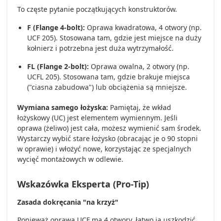
To częste pytanie początkujących konstruktorów.
F (Flange 4-bolt):
Oprawa kwadratowa, 4 otwory (np.
UCF 205). Stosowana tam, gdzie jest miejsce na duży
kołnierz i potrzebna jest duża wytrzymałość.
FL (Flange 2-bolt):
Oprawa owalna, 2 otwory (np.
UCFL 205). Stosowana tam, gdzie brakuje miejsca
("ciasna zabudowa") lub obciążenia są mniejsze.
Wymiana samego łożyska:
Pamiętaj, że wkład
łożyskowy (UC) jest elementem wymiennym. Jeśli
oprawa (żeliwo) jest cała, możesz wymienić sam środek.
Wystarczy wybić stare łożysko (obracając je o 90 stopni
w oprawie) i włożyć nowe, korzystając ze specjalnych
wycięć montażowych w odlewie.
Wskazówka Eksperta (Pro-Tip)
Zasada dokręcania "na krzyż"
Ponieważ oprawa UCF ma 4 otwory, łatwo ją uszkodzić