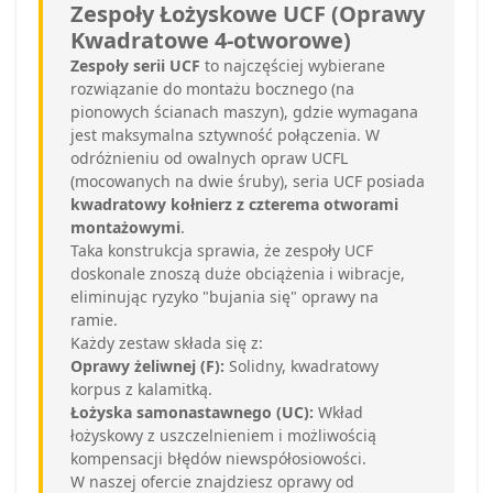
Zespoły Łożyskowe UCF (Oprawy
Kwadratowe 4-otworowe)
Zespoły serii UCF
to najczęściej wybierane
rozwiązanie do montażu bocznego (na
pionowych ścianach maszyn), gdzie wymagana
jest maksymalna sztywność połączenia. W
odróżnieniu od owalnych opraw UCFL
(mocowanych na dwie śruby), seria UCF posiada
kwadratowy kołnierz z czterema otworami
montażowymi
.
Taka konstrukcja sprawia, że zespoły UCF
doskonale znoszą duże obciążenia i wibracje,
eliminując ryzyko "bujania się" oprawy na
ramie.
Każdy zestaw składa się z:
Oprawy żeliwnej (F):
Solidny, kwadratowy
korpus z kalamitką.
Łożyska samonastawnego (UC):
Wkład
łożyskowy z uszczelnieniem i możliwością
kompensacji błędów niewspółosiowości.
W naszej ofercie znajdziesz oprawy od