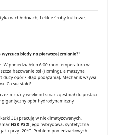
yka w chłodniach, Lekkie śruby kulkowe,
wyrzuca błędy na pierwszej zmianie?"
e. W poniedziałek o 6:00 rano temperatura w
uszcza bazowanie osi (Homing), a maszyna
byt duży opór / Błąd podążania). Mechanik wzywa
a. Co się stało?
zez mroźny weekend smar zgęstniał do postaci
ał gigantyczny opór hydrodynamiczny
ukarki 3D) pracują w nieklimatyzowanych,
a smar
NSK PS2
! Jego hybrydowa, syntetyczna
 jak i przy -20°C. Problem poniedziałkowych