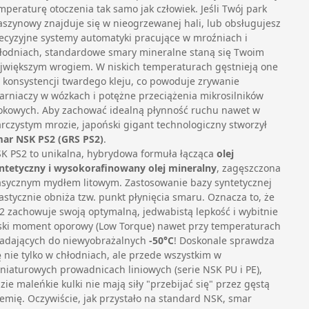
mperaturę otoczenia tak samo jak człowiek. Jeśli Twój park
szynowy znajduje się w nieogrzewanej hali, lub obsługujesz
ecyzyjne systemy automatyki pracujące w mroźniach i
łodniach, standardowe smary mineralne staną się Twoim
jwiększym wrogiem. W niskich temperaturach gęstnieją one
 konsystencji twardego kleju, co powoduje zrywanie
arniaczy w wózkach i potężne przeciążenia mikrosilników
okowych. Aby zachować idealną płynność ruchu nawet w
arczystym mrozie, japoński gigant technologiczny stworzył
ar NSK PS2 (GRS PS2)
.
K PS2 to unikalna, hybrydowa formuła łącząca
olej
ntetyczny i wysokorafinowany olej mineralny
, zagęszczona
asycznym mydłem litowym. Zastosowanie bazy syntetycznej
astycznie obniża tzw. punkt płynięcia smaru. Oznacza to, że
2 zachowuje swoją optymalną, jedwabistą lepkość i wybitnie
ski moment oporowy (Low Torque) nawet przy temperaturach
adających do niewyobrażalnych
-50°C
! Doskonale sprawdza
ę nie tylko w chłodniach, ale przede wszystkim w
niaturowych prowadnicach liniowych (serie NSK PU i PE),
zie maleńkie kulki nie mają siły "przebijać się" przez gęstą
emię. Oczywiście, jak przystało na standard NSK, smar