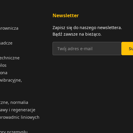
Newsletter
Zapisz się do naszego newslettera.
arownicza
Bądź zawsze na bieżąco.
osadcze
S
techniczne
ilos
iona
wibracyjne,
czne, normalia
rawy i regeneracje
rowadnic liniowych
tory przemysłu