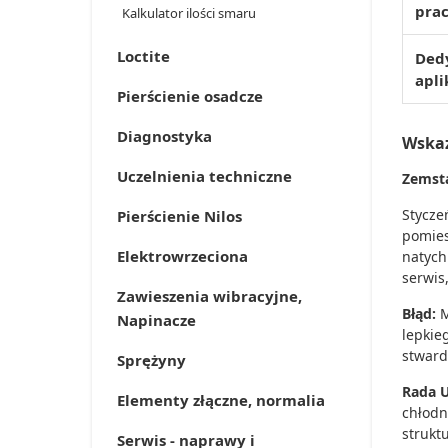
pra
Kalkulator ilości smaru
Loctite
Ded
apli
Pierścienie osadcze
Diagnostyka
Wska
Uczelnienia techniczne
Zemsta
Stycze
Pierścienie Nilos
pomies
Elektrowrzeciona
natych
serwis
Zawieszenia wibracyjne,
Błąd:
M
Napinacze
lepkie
stward
Sprężyny
Rada 
Elementy złączne, normalia
chłodn
strukt
Serwis - naprawy i