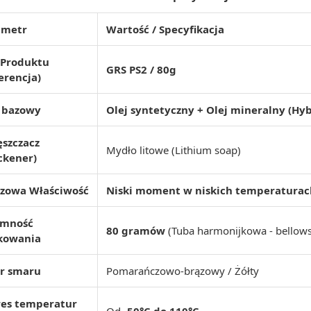
ametr
Wartość / Specyfikacja
 Produktu
GRS PS2 / 80g
erencja)
j bazowy
Olej syntetyczny + Olej mineralny (Hy
szczacz
Mydło litowe (Lithium soap)
ckener)
czowa Właściwość
Niski moment w niskich temperaturach
emność
80 gramów
(Tuba harmonijkowa - bellows
kowania
or smaru
Pomarańczowo-brązowy / Żółty
res temperatur