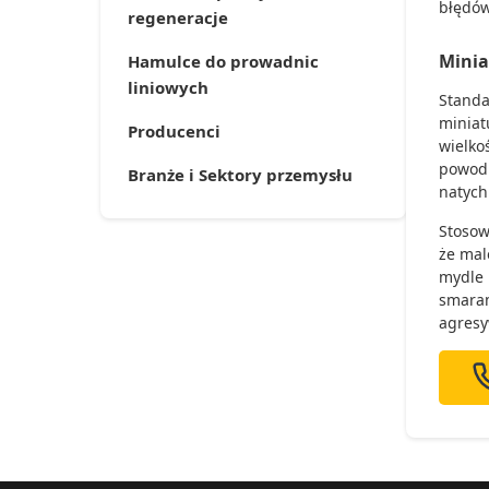
błędów
regeneracje
Minia
Hamulce do prowadnic
liniowych
Standa
miniat
Producenci
wielko
powoduj
Branże i Sektory przemysłu
natych
Stoso
że mal
mydle 
smaram
agresy