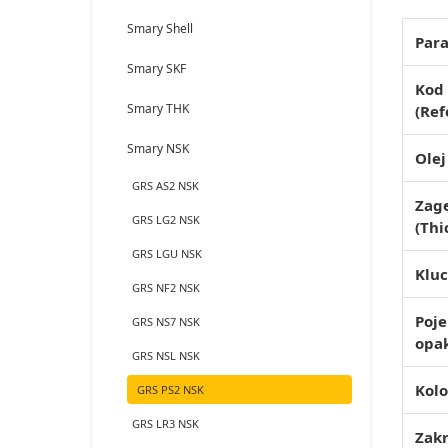
Smary Shell
Par
Smary SKF
Kod
Smary THK
(Ref
Smary NSK
Ole
GRS AS2 NSK
Zagę
GRS LG2 NSK
(Thi
GRS LGU NSK
Klu
GRS NF2 NSK
Poj
GRS NS7 NSK
opa
GRS NSL NSK
Kol
GRS PS2 NSK
GRS LR3 NSK
Zak