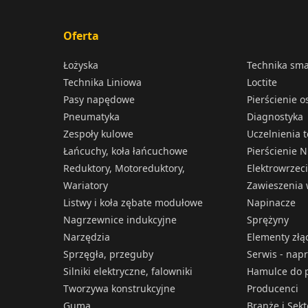
Oferta
Łożyska
Technika sm
Technika Liniowa
Loctite
Pasy napędowe
Pierścienie 
Pneumatyka
Diagnostyka
Zespoły kulowe
Uczelnienia 
Łańcuchy, koła łańcuchowe
Pierścienie N
Reduktory, Motoreduktory,
Elektrowrzec
Wariatory
Zawieszenia 
Listwy i koła zębate modułowe
Napinacze
Nagrzewnice indukcyjne
Sprężyny
Narzędzia
Elementy złą
Sprzęgła, przeguby
Serwis - nap
Silniki elektryczne, falowniki
Hamulce do p
Tworzywa konstrukcyjne
Producenci
Guma
Branże i Sek