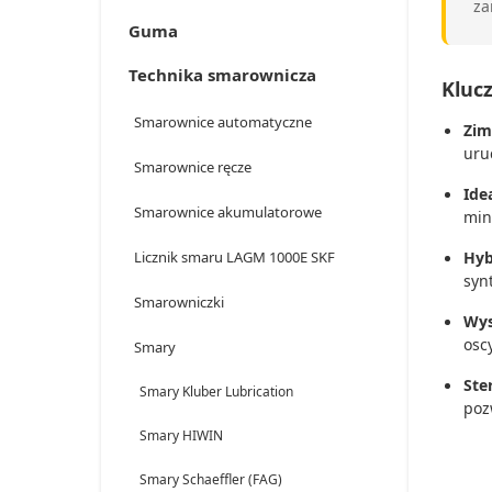
za
Guma
Technika smarownicza
Kluc
Smarownice automatyczne
Zim
uru
Smarownice ręcze
Ide
Smarownice akumulatorowe
min
Licznik smaru LAGM 1000E SKF
Hyb
syn
Smarowniczki
Wys
osc
Smary
Ste
Smary Kluber Lubrication
poz
Smary HIWIN
Smary Schaeffler (FAG)