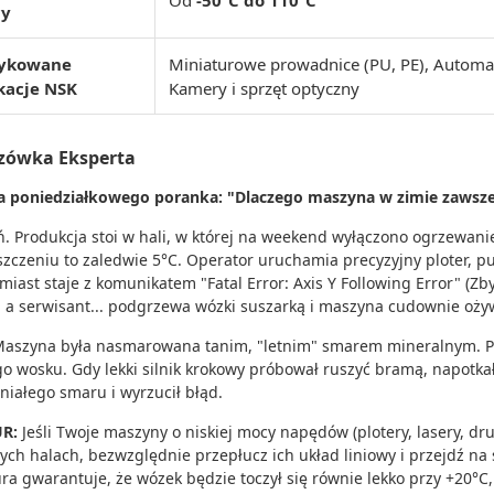
Od
-50°C do 110°C
cy
ykowane
Miniaturowe prowadnice (PU, PE), Automat
kacje NSK
Kamery i sprzęt optyczny
zówka Eksperta
 poniedziałkowego poranka: "Dlaczego maszyna w zimie zawsze 
ń. Produkcja stoi w hali, w której na weekend wyłączono ogrzewani
zczeniu to zaledwie 5°C. Operator uruchamia precyzyjny ploter, p
miast staje z komunikatem "Fatal Error: Axis Y Following Error" (Z
, a serwisant... podgrzewa wózki suszarką i maszyna cudownie ożyw
aszyna była nasmarowana tanim, "letnim" smarem mineralnym. Pr
go wosku. Gdy lekki silnik krokowy próbował ruszyć bramą, napotk
niałego smaru i wyrzucił błąd.
UR:
Jeśli Twoje maszyny o niskiej mocy napędów (plotery, lasery, dr
ych halach, bezwzględnie przepłucz ich układ liniowy i przejdź n
ura gwarantuje, że wózek będzie toczył się równie lekko przy +20°C,