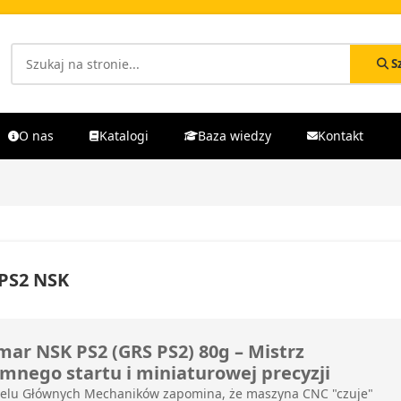
S
O nas
Katalogi
Baza wiedzy
Kontakt
PS2 NSK
mar NSK PS2 (GRS PS2) 80g – Mistrz
imnego startu i miniaturowej precyzji
elu Głównych Mechaników zapomina, że maszyna CNC "czuje"