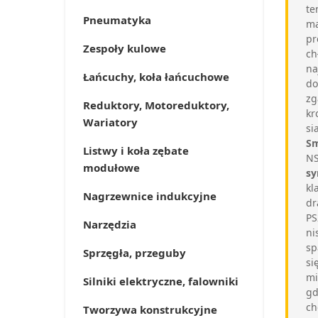
te
Pneumatyka
ma
pr
Zespoły kulowe
ch
na
Łańcuchy, koła łańcuchowe
do
zg
Reduktory, Motoreduktory,
kr
Wariatory
si
Sm
Listwy i koła zębate
NS
modułowe
sy
kl
Nagrzewnice indukcyjne
dr
PS
Narzędzia
ni
sp
Sprzęgła, przeguby
si
mi
Silniki elektryczne, falowniki
gd
ch
Tworzywa konstrukcyjne