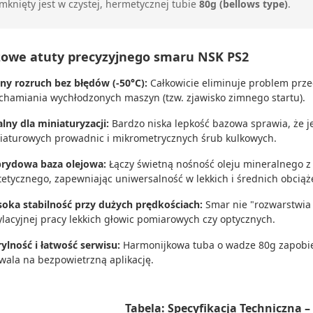
mknięty jest w czystej, hermetycznej tubie
80g (bellows type)
.
zowe atuty precyzyjnego smaru NSK PS2
ny rozruch bez błędów (-50°C):
Całkowicie eliminuje problem pr
chamiania wychłodzonych maszyn (tzw. zjawisko zimnego startu).
alny dla miniaturyzacji:
Bardzo niska lepkość bazowa sprawia, że 
iaturowych prowadnic i mikrometrycznych śrub kulkowych.
rydowa baza olejowa:
Łączy świetną nośność oleju mineralnego z
tetycznego, zapewniając uniwersalność w lekkich i średnich obciąż
oka stabilność przy dużych prędkościach:
Smar nie "rozwarstwia s
ylacyjnej pracy lekkich głowic pomiarowych czy optycznych.
rylność i łatwość serwisu:
Harmonijkowa tuba o wadze 80g zapobieg
wala na bezpowietrzną aplikację.
Tabela: Specyfikacja Techniczna 