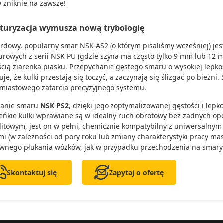
 zniknie na zawsze!
turyzacja wymusza nową trybologię
rdowy, popularny smar NSK AS2 (o którym pisaliśmy wcześniej) je
urowych z serii NSK PU (gdzie szyna ma często tylko 9 mm lub 12 
ścią ziarenka piasku. Przepychanie gęstego smaru o wysokiej lepko
e, że kulki przestają się toczyć, a zaczynają się ślizgać po bieżni.
miastowego zatarcia precyzyjnego systemu.
wanie smaru
NSK PS2
, dzięki jego zoptymalizowanej gęstości i lep
eńkie kulki wprawiane są w idealny ruch obrotowy bez żadnych opo
litowym, jest on w pełni, chemicznie kompatybilny z uniwersalny
i (w zależności od pory roku lub zmiany charakterystyki pracy mas
wnego płukania wózków, jak w przypadku przechodzenia na smary
Skontaktuj się
Zapytaj o ofertę