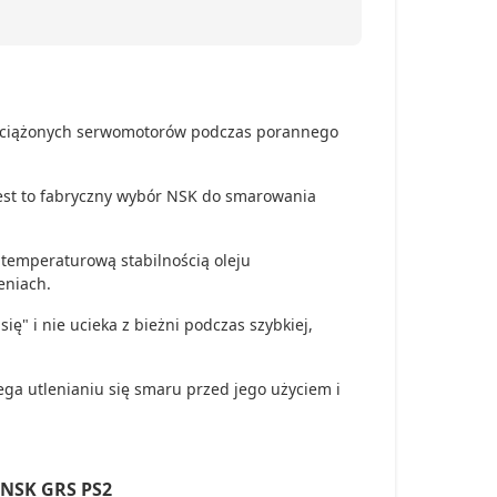
zeciążonych serwomotorów podczas porannego
jest to fabryczny wybór NSK do smarowania
 temperaturową stabilnością oleju
eniach.
ię" i nie ucieka z bieżni podczas szybkiej,
a utlenianiu się smaru przed jego użyciem i
– NSK GRS PS2