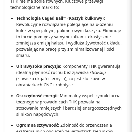
THK nie ma sobie równych. Kluczowe przewagi
technologiczne marki to:
Technologia Caged Ball™ (Koszyk kulkowy):
Rewolucyjne rozwiązanie polegające na ułożeniu
kulek w specjalnym, polimerowym koszyku. Eliminuje
to tarcie pomiędzy samymi kulkami, drastycznie
zmniejsza emisję hałasu i wydłuża żywotność układu,
pozwalając na pracę przy zminimalizowanej ilości
smaru.
Ultrawysoka precyzja:
Komponenty THK gwarantują
idealną płynność ruchu bez zjawiska
stick-slip
(zjawisko drgań ciernych), co jest kluczowe w
obrabiarkach CNC i robotyce.
Oszczędność energii:
Minimalny współczynnik tarcia
tocznego w prowadnicach THK pozwala na
stosowanie mniejszych i bardziej energooszczędnych
silników napędowych.
Ogromna sztywność:
Zdolność do przenoszenia
ekstremalnych obciążeń ze wszystkich kierunków