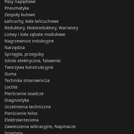
Pasy napędowe
Pneumatyka
Zespoły kulowe
Łańcuchy, koła łańcuchowe
Reduktory, Motoreduktory, Wariatory
Listwy i koła zębate modułowe
Nagrzewnice indukcyjne
Narzędzia
Sprzęgła, przeguby
Silniki elektryczne, falowniki
Tworzywa konstrukcyjne
Guma
Technika smarownicza
Loctite
Pierścienie osadcze
Diagnostyka
Uczelnienia techniczne
Pierścienie Nilos
Elektrowrzeciona
Zawieszenia wibracyjne, Napinacze
Sprężyny