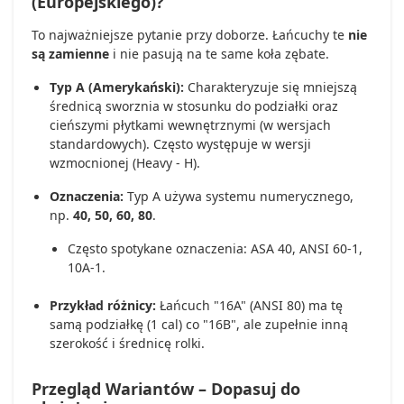
(Europejskiego)?
To najważniejsze pytanie przy doborze. Łańcuchy te
nie
są zamienne
i nie pasują na te same koła zębate.
Typ A (Amerykański):
Charakteryzuje się mniejszą
średnicą sworznia w stosunku do podziałki oraz
cieńszymi płytkami wewnętrznymi (w wersjach
standardowych). Często występuje w wersji
wzmocnionej (Heavy - H).
Oznaczenia:
Typ A używa systemu numerycznego,
np.
40, 50, 60, 80
.
Często spotykane oznaczenia: ASA 40, ANSI 60-1,
10A-1.
Przykład różnicy:
Łańcuch "16A" (ANSI 80) ma tę
samą podziałkę (1 cal) co "16B", ale zupełnie inną
szerokość i średnicę rolki.
Przegląd Wariantów – Dopasuj do