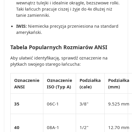
wewnątrz tulejki i idealnie okrągłe, bezszwowe rolki.
Taki łańcuch pracuje ciszej i żyje do 4x dłużej niż
tanie zamienniki.
IWIS:
Niemiecka precyzja przeniesiona na standard
amerykański.
Tabela Popularnych Rozmiarów ANSI
Aby ułatwić identyfikację, sprawdź oznaczenie na
płytkach swojego starego łańcucha:
Oznaczenie
Oznaczenie
Podziałka
Podziałka
ANSI
ISO (Typ A)
(cale)
(mm)
35
06C-1
3/8"
9.525 mm
40
08A-1
1/2"
12.70 mm