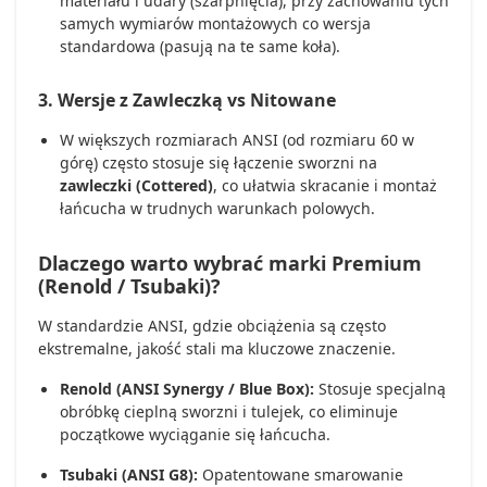
materiału i udary (szarpnięcia), przy zachowaniu tych
samych wymiarów montażowych co wersja
standardowa (pasują na te same koła).
3. Wersje z Zawleczką vs Nitowane
W większych rozmiarach ANSI (od rozmiaru 60 w
górę) często stosuje się łączenie sworzni na
zawleczki (Cottered)
, co ułatwia skracanie i montaż
łańcucha w trudnych warunkach polowych.
Dlaczego warto wybrać marki Premium
(Renold / Tsubaki)?
W standardzie ANSI, gdzie obciążenia są często
ekstremalne, jakość stali ma kluczowe znaczenie.
Renold (ANSI Synergy / Blue Box):
Stosuje specjalną
obróbkę cieplną sworzni i tulejek, co eliminuje
początkowe wyciąganie się łańcucha.
Tsubaki (ANSI G8):
Opatentowane smarowanie