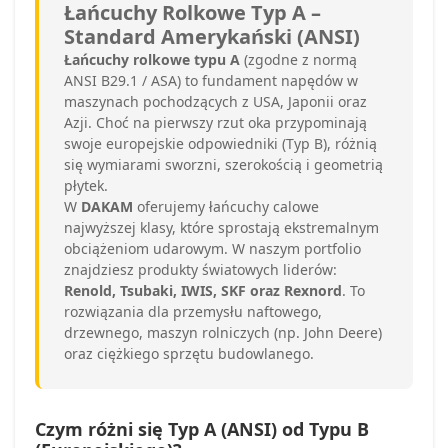
Łańcuchy Rolkowe Typ A –
Standard Amerykański (ANSI)
Łańcuchy rolkowe typu A
(zgodne z normą
ANSI B29.1 / ASA) to fundament napędów w
maszynach pochodzących z USA, Japonii oraz
Azji. Choć na pierwszy rzut oka przypominają
swoje europejskie odpowiedniki (Typ B), różnią
się wymiarami sworzni, szerokością i geometrią
płytek.
W
DAKAM
oferujemy łańcuchy calowe
najwyższej klasy, które sprostają ekstremalnym
obciążeniom udarowym. W naszym portfolio
znajdziesz produkty światowych liderów:
Renold, Tsubaki, IWIS, SKF oraz Rexnord
. To
rozwiązania dla przemysłu naftowego,
drzewnego, maszyn rolniczych (np. John Deere)
oraz ciężkiego sprzętu budowlanego.
Czym różni się Typ A (ANSI) od Typu B