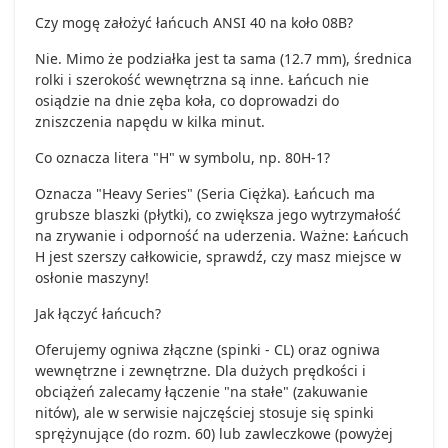
Czy mogę założyć łańcuch ANSI 40 na koło 08B?
Nie. Mimo że podziałka jest ta sama (12.7 mm), średnica
rolki i szerokość wewnętrzna są inne. Łańcuch nie
osiądzie na dnie zęba koła, co doprowadzi do
zniszczenia napędu w kilka minut.
Co oznacza litera "H" w symbolu, np. 80H-1?
Oznacza "Heavy Series" (Seria Ciężka). Łańcuch ma
grubsze blaszki (płytki), co zwiększa jego wytrzymałość
na zrywanie i odporność na uderzenia. Ważne: Łańcuch
H jest szerszy całkowicie, sprawdź, czy masz miejsce w
osłonie maszyny!
Jak łączyć łańcuch?
Oferujemy ogniwa złączne (spinki - CL) oraz ogniwa
wewnętrzne i zewnętrzne. Dla dużych prędkości i
obciążeń zalecamy łączenie "na stałe" (zakuwanie
nitów), ale w serwisie najczęściej stosuje się spinki
sprężynujące (do rozm. 60) lub zawleczkowe (powyżej