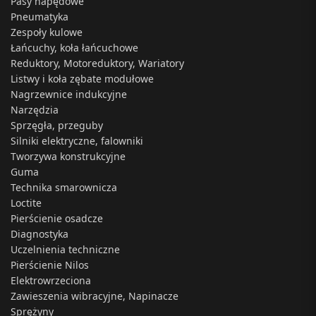
Pasy napędowe
Pneumatyka
Zespoły kulowe
Łańcuchy, koła łańcuchowe
Reduktory, Motoreduktory, Wariatory
Listwy i koła zębate modułowe
Nagrzewnice indukcyjne
Narzędzia
Sprzęgła, przeguby
Silniki elektryczne, falowniki
Tworzywa konstrukcyjne
Guma
Technika smarownicza
Loctite
Pierścienie osadcze
Diagnostyka
Uczelnienia techniczne
Pierścienie Nilos
Elektrowrzeciona
Zawieszenia wibracyjne, Napinacze
Sprężyny