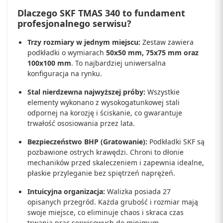
Dlaczego SKF TMAS 340 to fundament
profesjonalnego serwisu?
Trzy rozmiary w jednym miejscu:
Zestaw zawiera
podkładki o wymiarach
50x50 mm, 75x75 mm oraz
100x100 mm
. To najbardziej uniwersalna
konfiguracja na rynku.
Stal nierdzewna najwyższej próby:
Wszystkie
elementy wykonano z wysokogatunkowej stali
odpornej na korozję i ściskanie, co gwarantuje
trwałość ososiowania przez lata.
Bezpieczeństwo BHP (Gratowanie):
Podkładki SKF są
pozbawione ostrych krawędzi. Chroni to dłonie
mechaników przed skaleczeniem i zapewnia idealne,
płaskie przyleganie bez spiętrzeń naprężeń.
Intuicyjna organizacja:
Walizka posiada 27
opisanych przegród. Każda grubość i rozmiar mają
swoje miejsce, co eliminuje chaos i skraca czas
trwania prac serwisowych do minimum.