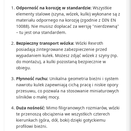
Odporność na korozję w standardzie:
Wszystkie
elementy stalowe (szyna, wózek, kulki) wykonane są z
materiału odpornego na korozję (zgodnie z DIN EN
10088). Nie musisz dopłacać za wersję "nierdzewną"
– tu jest ona standardem.
Bezpieczny transport wózka:
Wózki Rexroth
posiadają zintegrowane zabezpieczenie przed
wypadaniem kulek. Możesz zdjąć wózek z szyny (np.
do montażu), a kulki pozostaną bezpiecznie w
obiegu.
Płynność ruchu:
Unikalna geometria bieżni i system
nawrotu kulek zapewniają cichą pracę i niskie opory
przesuwu, co pozwala na stosowanie miniaturowych
silników o małej mocy.
Duża nośność:
Mimo filigranowych rozmiarów, wózki
te przenoszą obciążenia we wszystkich czterech
kierunkach (góra, dół, boki) dzięki gotyckiemu
profilowi bieżni.