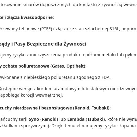
Stosowanie smarów dopuszczonych do kontaktu z żywnością wewn
e i złącza kwasoodporne:
Przewody teflonowe (PTFE) i złącza ze stali szlachetnej 316L, odpo
pędy i Pasy Bezpieczne dla Żywności
ujemy ryzyko zanieczyszczenia produktu opiłkami metalu lub pyłem
y zębate poliuretanowe (Gates, Optibelt):
Wykonane z niebieskiego poliuretanu zgodnego z FDA.
Dostępne wersje z kordem aramidowym lub stalowym nierdzewnym, 
zapobiega korozji wewnętrznej.
cuchy nierdzewne i bezobsługowe (Renold, Tsubaki):
Łańcuchy serii
Syno (Renold)
lub
Lambda (Tsubaki)
, które nie wy
wkładkami spożywczymi). Dzięki temu eliminujemy ryzyko skapania 