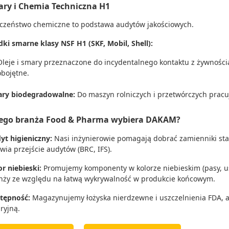
ary i Chemia Techniczna H1
czeństwo chemiczne to podstawa audytów jakościowych.
dki smarne klasy NSF H1 (SKF, Mobil, Shell):
Oleje i smary przeznaczone do incydentalnego kontaktu z żywności
obojętne.
ry biodegradowalne:
Do maszyn rolniczych i przetwórczych pracu
ego branża Food & Pharma wybiera DAKAM?
yt higieniczny:
Nasi inżynierowie pomagają dobrać zamienniki sta
twia przejście audytów (BRC, IFS).
or niebieski:
Promujemy komponenty w kolorze niebieskim (pasy, us
nży ze względu na łatwą wykrywalność w produkcie końcowym.
tępność:
Magazynujemy łożyska nierdzewne i uszczelnienia FDA, a
ryjną.