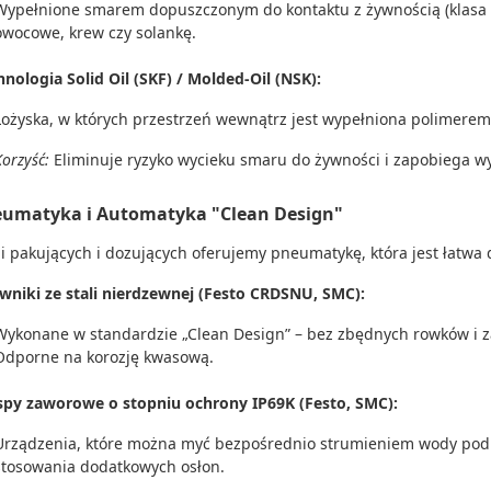
Wypełnione smarem dopuszczonym do kontaktu z żywnością (klasa 
owocowe, krew czy solankę.
hnologia Solid Oil (SKF) / Molded-Oil (NSK):
Łożyska, w których przestrzeń wewnątrz jest wypełniona polimere
Korzyść:
Eliminuje ryzyko wycieku smaru do żywności i zapobiega 
eumatyka i Automatyka "Clean Design"
nii pakujących i dozujących oferujemy pneumatykę, która jest łatwa
owniki ze stali nierdzewnej (Festo CRDSNU, SMC):
Wykonane w standardzie „Clean Design” – bez zbędnych rowków i z
Odporne na korozję kwasową.
py zaworowe o stopniu ochrony IP69K (Festo, SMC):
Urządzenia, które można myć bezpośrednio strumieniem wody pod 
stosowania dodatkowych osłon.