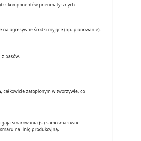
ątrz komponentów pneumatycznych.
rne na agresywne środki myjące (np. pianowanie).
 z pasów.
całkowicie zatopionym w tworzywie, co
magają smarowania (są samosmarowne
smaru na linię produkcyjną.