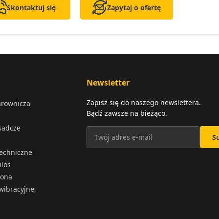
Skontaktuj się
Zapytaj o ofertę
Newsletter
Zapisz się do naszego newslettera.
arownicza
Bądź zawsze na bieżąco.
osadcze
S
techniczne
ilos
iona
wibracyjne,