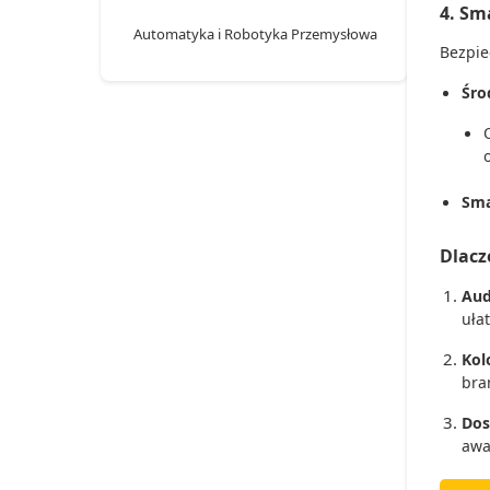
4. Sm
Automatyka i Robotyka Przemysłowa
Bezpie
Śro
Sma
Dlacz
Aud
uła
Kol
bra
Dos
awa