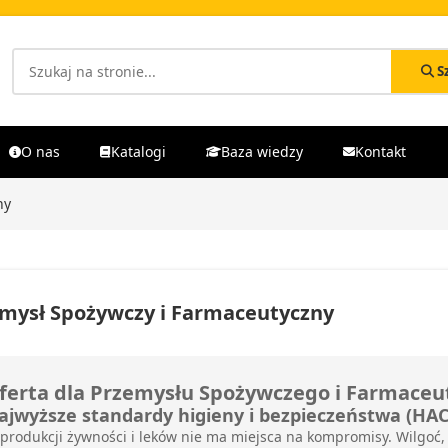
S
O nas
Katalogi
Baza wiedzy
Kontakt
ny
mysł Spożywczy i Farmaceutyczny
ferta dla Przemysłu Spożywczego i Farmace
ajwyższe standardy higieny i bezpieczeństwa (HAC
produkcji żywności i leków nie ma miejsca na kompromisy. Wilgoć,