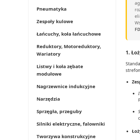
ag
Pneumatyka
ro
el
Zespoły kulowe
Ws
FD
Łańcuchy, koła łańcuchowe
Reduktory, Motoreduktory,
1. Ło
Wariatory
Standa
Listwy i koła zębate
stref
modułowe
Zes
Nagrzewnice indukcyjne
Narzędzia
Sprzęgła, przeguby
Silniki elektryczne, falowniki
Łoż
Tworzywa konstrukcyjne