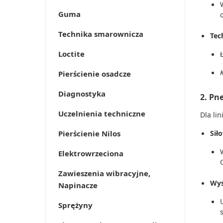
Guma
Technika smarownicza
Tec
Loctite
Pierścienie osadcze
Diagnostyka
2. Pn
Uczelnienia techniczne
Dla li
Pierścienie Nilos
Sił
Elektrowrzeciona
Zawieszenia wibracyjne,
Wys
Napinacze
Sprężyny