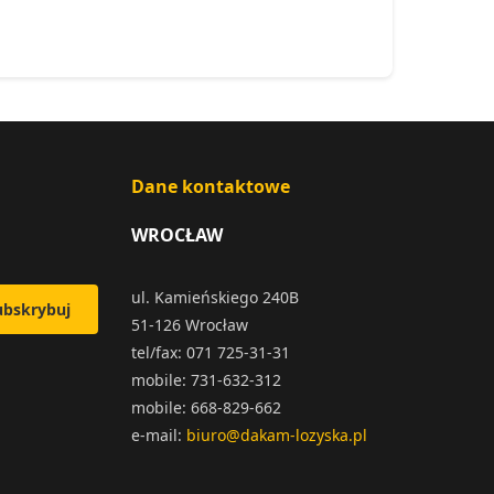
Dane kontaktowe
WROCŁAW
ul. Kamieńskiego 240B
ubskrybuj
51-126 Wrocław
tel/fax: 071 725-31-31
mobile: 731-632-312
mobile: 668-829-662
e-mail:
biuro@dakam-lozyska.pl