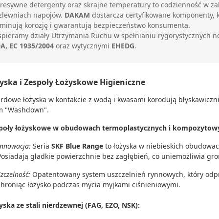
resywne detergenty oraz skrajne temperatury to codzienność w za
zlewniach napojów.
DAKAM
dostarcza certyfikowane komponenty, k
iminują korozję i gwarantują bezpieczeństwo konsumenta.
pieramy działy Utrzymania Ruchu w spełnianiu rygorystycznych no
A, EC 1935/2004
oraz wytycznymi
EHEDG
.
żyska i Zespoły Łożyskowe Higieniczne
rdowe łożyska w kontakcie z wodą i kwasami korodują błyskawicz
om "Washdown".
poły łożyskowe w obudowach termoplastycznych i kompozytowych
Innowacja:
Seria
SKF Blue Range
to łożyska w niebieskich obudowach
Posiadają gładkie powierzchnie bez zagłębień, co uniemożliwia gro
Szczelność:
Opatentowany system uszczelnień rynnowych, który odp
chroniąc łożysko podczas mycia myjkami ciśnieniowymi.
yska ze stali nierdzewnej (FAG, EZO, NSK):