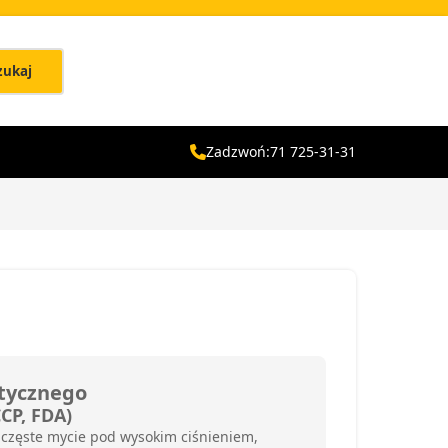
zukaj
Zadzwoń:
71 725-31-31
utycznego
CP, FDA)
 częste mycie pod wysokim ciśnieniem,