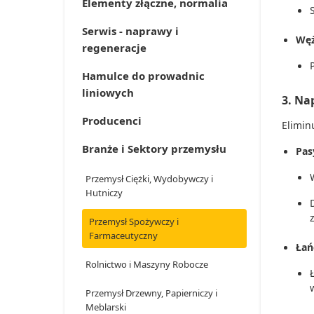
Elementy złączne, normalia
Serwis - naprawy i
Węż
regeneracje
Hamulce do prowadnic
liniowych
3. Na
Producenci
Elimin
Branże i Sektory przemysłu
Pas
Przemysł Ciężki, Wydobywczy i
Hutniczy
Przemysł Spożywczy i
Farmaceutyczny
Łań
Rolnictwo i Maszyny Robocze
Przemysł Drzewny, Papierniczy i
Meblarski