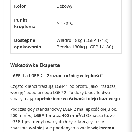
Kolor
Beżowy
Punkt
> 170°C
kroplenia
Dostępne
Wiadro 18kg (LGEP 1/18),
opakowania
Beczka 180kg (LGEP 1/180)
Wskazówka Eksperta
LGEP 1 a LGEP 2 – Zrozum różnicę w lepkości!
Często klienci traktują LGEP 1 po prostu jako "rzadszą
wersję" popularnego LGEP 2. To duży błąd. Te dwa
smary mają
zupełnie inne właściwości oleju bazowego
.
Podczas gdy standardowy LGEP 2 ma lepkość oleju ok.
200 mm²/s,
LGEP 1 ma aż 400 mm²/s!
Oznacza to, że
LGEP 1 jest dedykowany do łożysk kręcących się
znacznie
wolniej
, ale poddanych o wiele
większemu