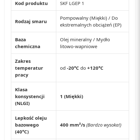
Kod produktu
SKF LGEP 1
Pompowalny (Miękki) / Do
Rodzaj smaru
ekstremalnych obciążeń (EP)
Baza
Olej mineralny / Mydło
chemiczna
litowo-wapniowe
Zakres
temperatur
od
-20°C
do
+120°C
pracy
Klasa
konsystencji
1 (Miękki)
(NLGI)
Lepkość oleju
bazowego
400 mm²/s
(Bardzo wysoka!)
(40°C)