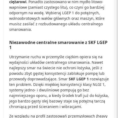
ciężarowi
. Ponadto zastosowano w nim mydło litowo-
wapniowe (zamiast czystego litu), co czyni go bardziej
odpornym na wodę. Wybieraj LGEP 1 do potężnych,
wolnoobrotowych wałów głównych oraz maszyn, które
musisz zasilać z rozbudowanego układu centralnego
smarowania.
Niezawodne centralne smarowanie z SKF LGEP
1
Utrzymanie ruchu w przemyśle ciężkim opiera się na
wydajności układów centralnego smarowania. Nawet
najlepszy smar na świecie nie ochroni łożyska, jeśli z
powodu zbyt gęstej konsystencji zablokuje pompę lub
przewody doprowadzające. Smar
SKF LGEP 1
rozwiązuje
ten problem. Dzięki miękkiej konsystencji klasy NLGI 1,
systemy jedno- i dwuliniowe pompują go bez
najmniejszego oporu, a kiedy środek trafi już do łożyska,
jego bardzo gęsty olej bazowy staje się potężną tarczą
chroniącą przed ścieraniem i wibracjami.
Ze względu na profil zastosowań przemysłowych (heavy