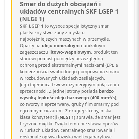
Smar do dużych obciążeń i
układów centralnych SKF LGEP 1
(NLGI 1)
SKF LGEP 1
to wysoce specjalistyczny smar
plastyczny stworzony z myślą o
najpotężniejszych maszynach w przemyśle.
Oparty na
oleju mineralnym
i unikalnym
zagęszczaczu
litowo-wapniowym
, produkt ten
stanowi pomost pomiędzy bezwzględną
ochroną przed ekstremalnymi naciskami (EP), a
koniecznością swobodnego pompowania smaru
w rozbudowanych układach zasilających.
Jego tajemnica tkwi w inżynieryjnym połączeniu
sprzeczności. Z jednej strony posiada
bardzo
wysoką lepkość oleju bazowego (400 mm²/s)
,
co tworzy nieprzerwany, gruby film smarny pod
ogromnym ciężarem. Z drugiej strony, niska
klasa konsystencji (
NLGI 1
) sprawia, że smar jest
fizycznie miękki. Dzięki temu nie stawia oporów
w rurkach układów centralnego smarowania i
doskonale opływa łożyska wielkogabarytowe