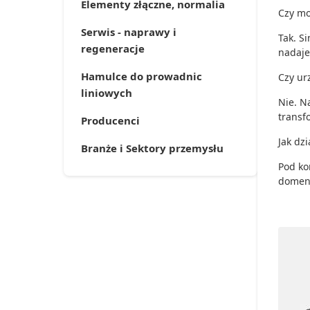
Elementy złączne, normalia
Czy mo
Serwis - naprawy i
Tak. S
regeneracje
nadaje
Hamulce do prowadnic
Czy ur
liniowych
Nie. N
transf
Producenci
Jak dz
Branże i Sektory przemysłu
Pod ko
domeny