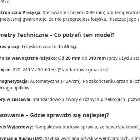
łasz.
ktroniczna Precyzja:
Sterowanie czasem (0-99 min) lub temperaturą
netycznej gwarantuje, że nie przegrzejesz łożyska, niszcząc jego 
metry Techniczne – Co potrafi ten model?
res pracy:
Łożyska o wadze do
45 kg
.
dnica wewnętrzna łożyska:
Od
20 mm
do
310 mm
(przy użyciu st
ięcie:
220–240 V / 50–60 Hz (Standardowe gniazdko).
agnetyzacja:
Automatyczna (< 2A/cm). Po zakończeniu grzania łoż
yciąga opiłków!
ry w zestawie:
Standardowo 3 zwory o różnych przekrojach, pozwa
sowanie – Gdzie sprawdzi się najlepiej?
wis Wyjazdowy:
Kompaktowa budowa sprawia, że łatwo spakować j
zymanie Ruchu (UR):
Szybka wymiana łożysk w wentylatorach, sil