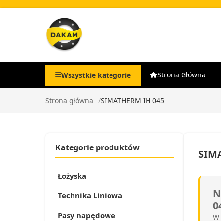
Strona Główna
Wszystkie kategorie
Strona główna
SIMATHERM IH 045
Kategorie produktów
SIM
Łożyska
N
Technika Liniowa
0
Pasy napędowe
W 