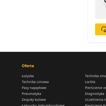
Oferta
Łożyska
Technika sm
Technika Liniowa
Loctite
Pasy napędowe
Pierścienie 
Pneumatyka
Diagnostyka
Zespoły kulowe
Uczelnienia 
Łańcuchy, koła łańcuchowe
Pierścienie N