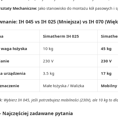
sztaty Mechaniczne:
Jako stanowisko do montażu kół pasowych i s
nanie: IH 045 vs IH 025 (Mniejsza) vs IH 070 (Więk
ha
Simatherm IH 025
Simathe
 waga łożyska
10 kg
45 kg
lanie
230 V
230 V
a urządzenia
3.5 kg
17 kg
znaczenie
Małe łożyska / Walizka
Mobilny
: Wybierz IH 045, jeśli potrzebujesz mobilności (230V), ale 10 kg to dl
– Najczęściej zadawane pytania