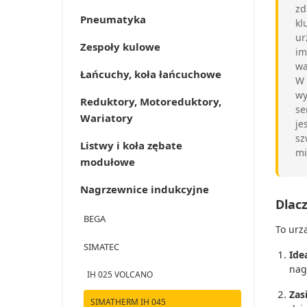
zd
Pneumatyka
kl
ur
Zespoły kulowe
im
wa
Łańcuchy, koła łańcuchowe
W
wy
Reduktory, Motoreduktory,
se
Wariatory
je
sz
Listwy i koła zębate
mi
modułowe
Nagrzewnice indukcyjne
Dlacz
BEGA
To urz
SIMATEC
Ide
nag
IH 025 VOLCANO
Zas
SIMATHERM IH 045