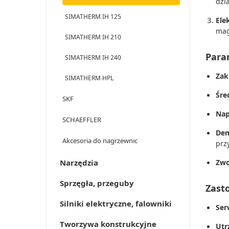
dzia
SIMATHERM IH 125
Ele
mag
SIMATHERM IH 210
Para
SIMATHERM IH 240
Zak
SIMATHERM HPL
Śre
SKF
Nap
SCHAEFFLER
Dem
Akcesoria do nagrzewnic
prz
Narzędzia
Zwo
Sprzęgła, przeguby
Zasto
Silniki elektryczne, falowniki
Ser
Tworzywa konstrukcyjne
Utr