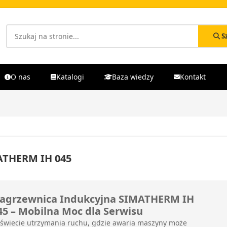
S
O nas
Katalogi
Baza wiedzy
Kontakt
ATHERM IH 045
agrzewnica Indukcyjna SIMATHERM IH
45 – Mobilna Moc dla Serwisu
świecie utrzymania ruchu, gdzie awaria maszyny może