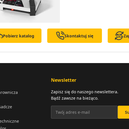
Pobierz katalog
Skontaktuj się
Za
Newsletter
Zapisz się do naszego newslettera.
arownicza
Bądź zawsze na bieżąco.
osadcze
S
techniczne
ilos