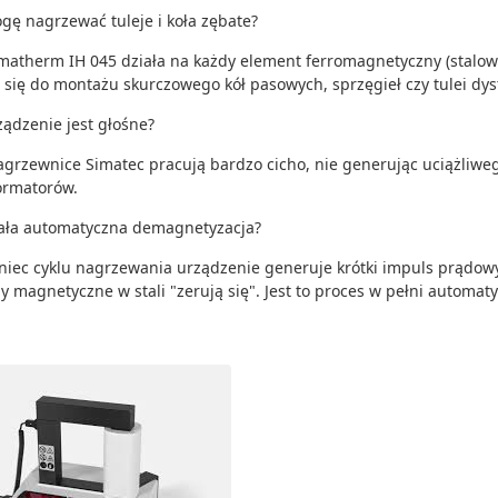
gę nagrzewać tuleje i koła zębate?
imatherm IH 045 działa na każdy element ferromagnetyczny (stalowy)
 się do montażu skurczowego kół pasowych, sprzęgieł czy tulei dy
ządzenie jest głośne?
agrzewnice Simatec pracują bardzo cicho, nie generując uciążliwe
ormatorów.
iała automatyczna demagnetyzacja?
niec cyklu nagrzewania urządzenie generuje krótki impuls prądowy
 magnetyczne w stali "zerują się". Jest to proces w pełni automaty