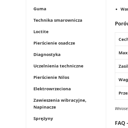
Guma
War
Technika smarownicza
Porów
Loctite
Cec
Pierścienie osadcze
Max
Diagnostyka
Uczelnienia techniczne
Zasi
Pierścienie Nilos
Wag
Elektrowrzeciona
Prze
Zawieszenia wibracyjne,
Napinacze
Wniosek
Sprężyny
FAQ 