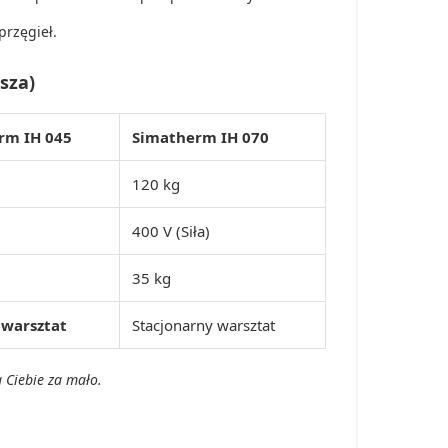
przęgieł.
sza)
rm IH 045
Simatherm IH 070
120 kg
400 V (Siła)
35 kg
 warsztat
Stacjonarny warsztat
a Ciebie za mało.