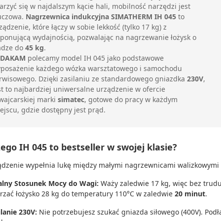
arzyć się w najdalszym kącie hali, mobilność narzędzi jest
uczowa.
Nagrzewnica indukcyjna SIMATHERM IH 045
to
ządzenie, które łączy w sobie lekkość (tylko 17 kg) z
ponującą wydajnością, pozwalając na nagrzewanie łożysk o
dze do
45 kg
.
DAKAM
polecamy model IH 045 jako podstawowe
posażenie każdego wózka warsztatowego i samochodu
rwisowego. Dzięki zasilaniu ze standardowego gniazdka
230V
,
st to najbardziej uniwersalne urządzenie w ofercie
wajcarskiej marki
simatec
, gotowe do pracy w każdym
ejscu, gdzie dostępny jest prąd.
ego IH 045 to bestseller w swojej klasie?
ądzenie wypełnia lukę między małymi nagrzewnicami walizkowymi (j
alny Stosunek Mocy do Wagi:
Waży zaledwie 17 kg, więc bez trudu 
rzać łożysko 28 kg do temperatury 110°C w zaledwie
20 minut
.
ilanie 230V:
Nie potrzebujesz szukać gniazda siłowego (400V). Podł