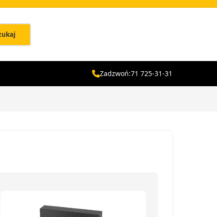
zukaj
Zadzwoń:
71 725-31-31