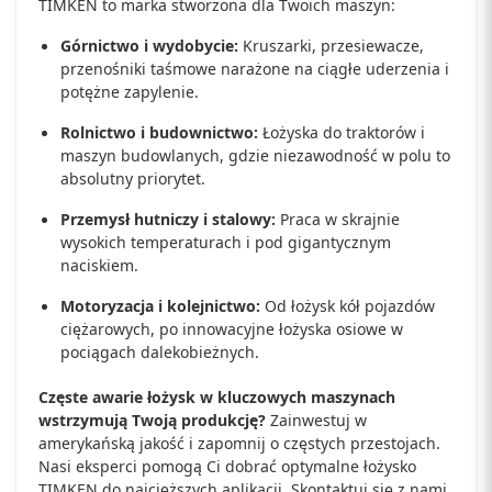
TIMKEN to marka stworzona dla Twoich maszyn:
Górnictwo i wydobycie:
Kruszarki, przesiewacze,
przenośniki taśmowe narażone na ciągłe uderzenia i
potężne zapylenie.
Rolnictwo i budownictwo:
Łożyska do traktorów i
maszyn budowlanych, gdzie niezawodność w polu to
absolutny priorytet.
Przemysł hutniczy i stalowy:
Praca w skrajnie
wysokich temperaturach i pod gigantycznym
naciskiem.
Motoryzacja i kolejnictwo:
Od łożysk kół pojazdów
ciężarowych, po innowacyjne łożyska osiowe w
pociągach dalekobieżnych.
Częste awarie łożysk w kluczowych maszynach
wstrzymują Twoją produkcję?
Zainwestuj w
amerykańską jakość i zapomnij o częstych przestojach.
Nasi eksperci pomogą Ci dobrać optymalne łożysko
TIMKEN do najcięższych aplikacji. Skontaktuj się z nami