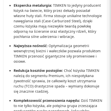
Ekspercka metalurgia:
TIMKEN to jedyny producent
łożysk na świecie, który przez dekady posiadał
własne huty stali. Firma stosuje unikalne technologie
nawęglania stali (Case-Carburized Steel), dzięki
czemu łożyska mają niezwykle twardą powłokę
odporną na ścieranie oraz elastyczny rdzeń, który
pochłania silne uderzenia i wibracje.
Najwyższa nośność:
Optymalizacja geometrii
wewnętrznej bieżni i wałeczków pozwala produktom
TIMKEN przenosić gigantyczne siły promieniowe i
osiowe.
Redukcja kosztów postojów:
Choć łożyska TIMKEN
należą do segmentu Premium, ich niespotykana
żywotność sprawia, że całkowity koszt utrzymania
ruchu (TCO) drastycznie spada – wymiany dokonuje
się znacznie rzadziej.
Kompleksowość przenoszenia napędu:
Dziś TIMKEN
to nie tylko łożyska, ale potężna grupa zrzeszająca
producentów pasów napędowych, łańcuchów,