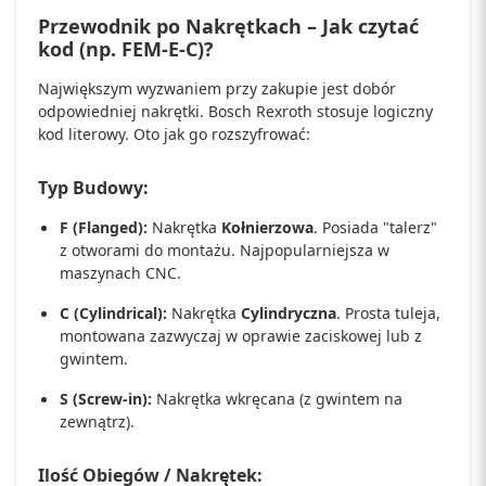
Przewodnik po Nakrętkach – Jak czytać
kod (np. FEM-E-C)?
Największym wyzwaniem przy zakupie jest dobór
odpowiedniej nakrętki. Bosch Rexroth stosuje logiczny
kod literowy. Oto jak go rozszyfrować:
Typ Budowy:
F (Flanged):
Nakrętka
Kołnierzowa
. Posiada "talerz"
z otworami do montażu. Najpopularniejsza w
maszynach CNC.
C (Cylindrical):
Nakrętka
Cylindryczna
. Prosta tuleja,
montowana zazwyczaj w oprawie zaciskowej lub z
gwintem.
S (Screw-in):
Nakrętka wkręcana (z gwintem na
zewnątrz).
Ilość Obiegów / Nakrętek: