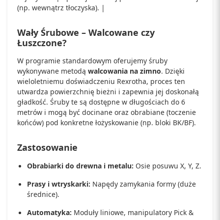
(np. wewnątrz tłoczyska). |
Wały Śrubowe – Walcowane czy
Łuszczone?
W programie standardowym oferujemy śruby
wykonywane metodą
walcowania na zimno
. Dzięki
wieloletniemu doświadczeniu Rexrotha, proces ten
utwardza powierzchnię bieżni i zapewnia jej doskonałą
gładkość. Śruby te są dostępne w długościach do 6
metrów i mogą być docinane oraz obrabiane (toczenie
końców) pod konkretne łożyskowanie (np. bloki BK/BF).
Zastosowanie
Obrabiarki do drewna i metalu:
Osie posuwu X, Y, Z.
Prasy i wtryskarki:
Napędy zamykania formy (duże
średnice).
Automatyka:
Moduły liniowe, manipulatory Pick &