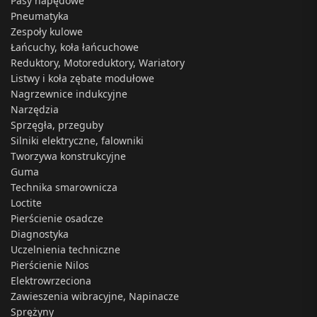
Pasy napędowe
Pneumatyka
Zespoły kulowe
Łańcuchy, koła łańcuchowe
Reduktory, Motoreduktory, Wariatory
Listwy i koła zębate modułowe
Nagrzewnice indukcyjne
Narzędzia
Sprzęgła, przeguby
Silniki elektryczne, falowniki
Tworzywa konstrukcyjne
Guma
Technika smarownicza
Loctite
Pierścienie osadcze
Diagnostyka
Uczelnienia techniczne
Pierścienie Nilos
Elektrowrzeciona
Zawieszenia wibracyjne, Napinacze
Sprężyny