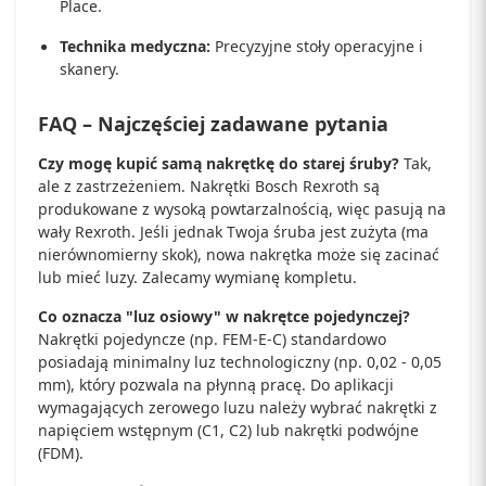
Place.
Technika medyczna:
Precyzyjne stoły operacyjne i
skanery.
FAQ – Najczęściej zadawane pytania
Czy mogę kupić samą nakrętkę do starej śruby?
Tak,
ale z zastrzeżeniem. Nakrętki Bosch Rexroth są
produkowane z wysoką powtarzalnością, więc pasują na
wały Rexroth. Jeśli jednak Twoja śruba jest zużyta (ma
nierównomierny skok), nowa nakrętka może się zacinać
lub mieć luzy. Zalecamy wymianę kompletu.
Co oznacza "luz osiowy" w nakrętce pojedynczej?
Nakrętki pojedyncze (np. FEM-E-C) standardowo
posiadają minimalny luz technologiczny (np. 0,02 - 0,05
mm), który pozwala na płynną pracę. Do aplikacji
wymagających zerowego luzu należy wybrać nakrętki z
napięciem wstępnym (C1, C2) lub nakrętki podwójne
(FDM).