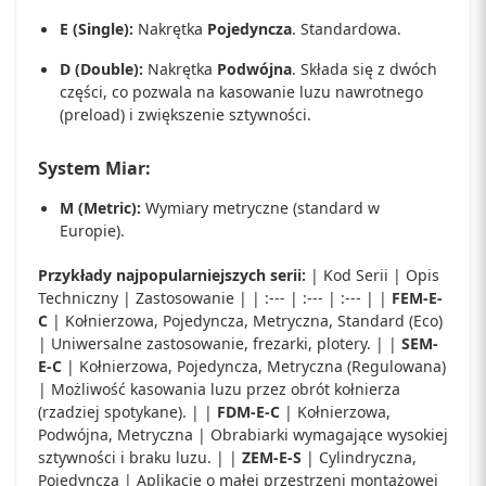
E (Single):
Nakrętka
Pojedyncza
. Standardowa.
D (Double):
Nakrętka
Podwójna
. Składa się z dwóch
części, co pozwala na kasowanie luzu nawrotnego
(preload) i zwiększenie sztywności.
System Miar:
M (Metric):
Wymiary metryczne (standard w
Europie).
Przykłady najpopularniejszych serii:
| Kod Serii | Opis
Techniczny | Zastosowanie | | :--- | :--- | :--- | |
FEM-E-
C
| Kołnierzowa, Pojedyncza, Metryczna, Standard (Eco)
| Uniwersalne zastosowanie, frezarki, plotery. | |
SEM-
E-C
| Kołnierzowa, Pojedyncza, Metryczna (Regulowana)
| Możliwość kasowania luzu przez obrót kołnierza
(rzadziej spotykane). | |
FDM-E-C
| Kołnierzowa,
Podwójna, Metryczna | Obrabiarki wymagające wysokiej
sztywności i braku luzu. | |
ZEM-E-S
| Cylindryczna,
Pojedyncza | Aplikacje o małej przestrzeni montażowej