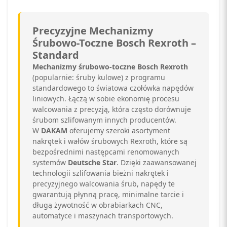
Precyzyjne Mechanizmy
Śrubowo-Toczne Bosch Rexroth –
Standard
Mechanizmy śrubowo-toczne Bosch Rexroth
(popularnie: śruby kulowe) z programu
standardowego to światowa czołówka napędów
liniowych. Łączą w sobie ekonomię procesu
walcowania z precyzją, która często dorównuje
śrubom szlifowanym innych producentów.
W
DAKAM
oferujemy szeroki asortyment
nakrętek i wałów śrubowych Rexroth, które są
bezpośrednimi następcami renomowanych
systemów
Deutsche Star
. Dzięki zaawansowanej
technologii szlifowania bieżni nakrętek i
precyzyjnego walcowania śrub, napędy te
gwarantują płynną pracę, minimalne tarcie i
długą żywotność w obrabiarkach CNC,
automatyce i maszynach transportowych.