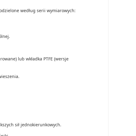
podzielone według serii wymiarowych:
lnej.
arowane) lub wkładka PTFE (wersje
wieszenia.
szych sił jednokierunkowych.
niki.