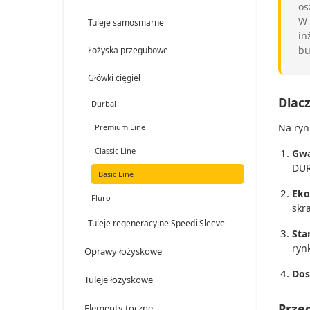
os
W
Tuleje samosmarne
in
bu
Łożyska przegubowe
Główki cięgieł
Dlacz
Durbal
Na ryn
Premium Line
Classic Line
Gwa
DUR
Basic Line
Eko
Fluro
skr
Tuleje regeneracyjne Speedi Sleeve
Sta
ryn
Oprawy łożyskowe
Dos
Tuleje łożyskowe
Przeg
Elementy toczne