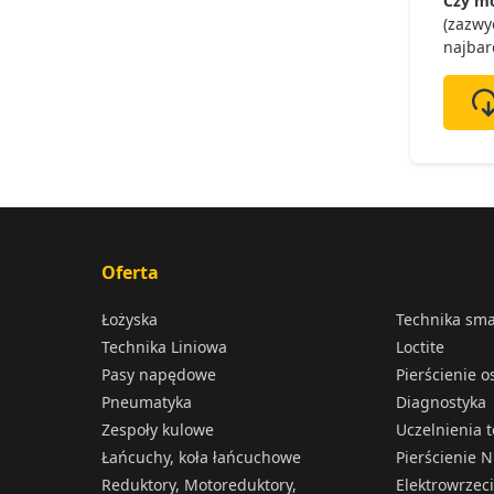
Czy mo
(zazwy
najbar
Oferta
Łożyska
Technika sm
Technika Liniowa
Loctite
Pasy napędowe
Pierścienie 
Pneumatyka
Diagnostyka
Zespoły kulowe
Uczelnienia 
Łańcuchy, koła łańcuchowe
Pierścienie N
Reduktory, Motoreduktory,
Elektrowrzec