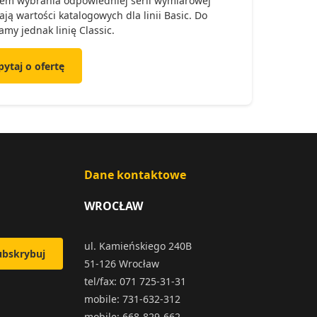
em wybrania odpowiedniej serii wymiarowej
ją wartości katalogowych dla linii Basic. Do
my jednak linię Classic.
pytaj o ofertę
Dane kontaktowe
WROCŁAW
ul. Kamieńskiego 240B
ubskrybuj
51-126 Wrocław
tel/fax: 071 725-31-31
mobile: 731-632-312
mobile: 668-829-662