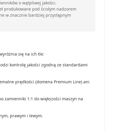
enników o wątpliwej jakości.
ęgieł produkowane pod ścisłym nadzorem
ane w znacznie bardziej przystępnym
yróżnia się na ich tle:
odzi kontrolę jakości zgodną ze standardami
tremalne prędkości (domena Premium Line) ani
o zamienniki 1:1 do większości maszyn na
znym, prawym i lewym.