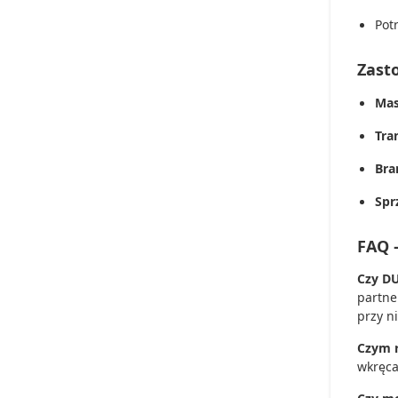
Pot
Zast
Mas
Tra
Bra
Spr
FAQ 
Czy DU
partne
przy n
Czym r
wkręca