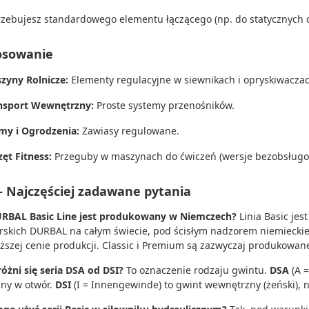
rzebujesz standardowego elementu łączącego (np. do statycznych c
osowanie
zyny Rolnicze:
Elementy regulacyjne w siewnikach i opryskiwaczac
nsport Wewnętrzny:
Proste systemy przenośników.
my i Ogrodzenia:
Zawiasy regulowane.
zęt Fitness:
Przeguby w maszynach do ćwiczeń (wersje bezobsługo
– Najczęściej zadawane pytania
RBAL Basic Line jest produkowany w Niemczech?
Linia Basic je
rskich DURBAL na całym świecie, pod ścisłym nadzorem niemieckiej
iższej cenie produkcji. Classic i Premium są zazwyczaj produkowa
óżni się seria DSA od DSI?
To oznaczenie rodzaju gwintu.
DSA
(A =
ny w otwór.
DSI
(I = Innengewinde) to gwint wewnętrzny (żeński), 