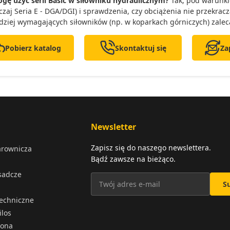
gę użyć serii Basic w siłowniku hydraulicznym?
Tak, pod warunki
czaj Seria E - DGA/DGI) i sprawdzenia, czy obciążenia nie przekracza
dziej wymagających siłowników (np. w koparkach górniczych) zaleca
Pobierz katalog
Skontaktuj się
Za
Newsletter
Zapisz się do naszego newslettera.
arownicza
Bądź zawsze na bieżąco.
osadcze
S
techniczne
ilos
iona