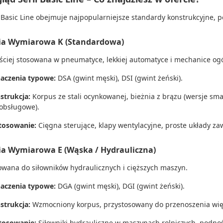
 Basic Line obejmuje najpopularniejsze standardy konstrukcyjne, 
ria Wymiarowa K (Standardowa)
ściej stosowana w pneumatyce, lekkiej automatyce i mechanice ogó
aczenia typowe:
DSA (gwint męski), DSI (gwint żeński).
strukcja:
Korpus ze stali ocynkowanej, bieżnia z brązu (wersje sm
obsługowe).
tosowanie:
Cięgna sterujące, klapy wentylacyjne, proste układy za
ria Wymiarowa E (Wąska / Hydrauliczna)
wana do siłowników hydraulicznych i cięższych maszyn.
aczenia typowe:
DGA (gwint męski), DGI (gwint żeński).
strukcja:
Wzmocniony korpus, przystosowany do przenoszenia więk
tosowanie:
Siłowniki hydrauliczne w maszynach rolniczych, podnoś