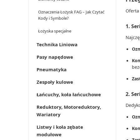
Oferta
Oznaczenia Łożysk FAG – Jak Czytać
Kody i Symbole?
1. Se
Łożyska specjalne
Najczę
Technika Liniowa
Ozn
Pasy napędowe
Kon
bez
Pneumatyka
Zas
Zespoły kulowe
2. Se
Łańcuchy, koła łańcuchowe
Dedyko
Reduktory, Motoreduktory,
Wariatory
Ozn
Listwy i koła zębate
Kon
modułowe
Zas