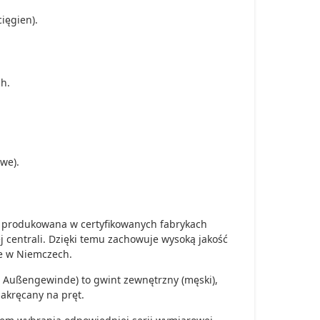
ięgien).
h.
we).
st produkowana w certyfikowanych fabrykach
 centrali. Dzięki temu zachowuje wysoką jakość
ne w Niemczech.
 Außengewinde) to gwint zewnętrzny (męski),
nakręcany na pręt.