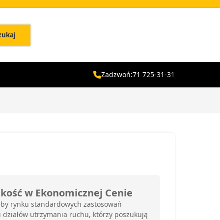
zukaj
Zadzwoń:
71 725-31-31
akość w Ekonomicznej Cenie
eby rynku standardowych zastosowań
i działów utrzymania ruchu, którzy poszukują