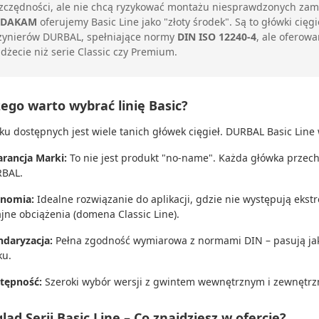
zczędności, ale nie chcą ryzykować montażu niesprawdzonych zami
DAKAM
oferujemy Basic Line jako "złoty środek". Są to główki ci
żynierów DURBAL, spełniające normy
DIN ISO 12240-4
, ale oferow
dżecie niż serie Classic czy Premium.
ego warto wybrać linię Basic?
ku dostępnych jest wiele tanich główek cięgieł. DURBAL Basic Line w
rancja Marki:
To nie jest produkt "no-name". Każda główka przech
BAL.
nomia:
Idealne rozwiązanie do aplikacji, gdzie nie występują eks
ajne obciążenia (domena Classic Line).
ndaryzacja:
Pełna zgodność wymiarowa z normami DIN – pasują jak
ku.
tępność:
Szeroki wybór wersji z gwintem wewnętrznym i zewnętr
ląd Serii Basic Line – Co znajdziesz w ofercie?