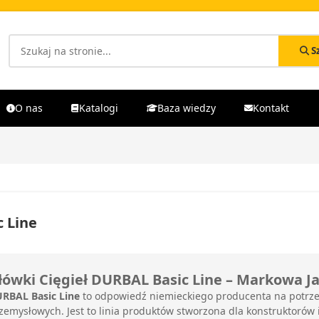
S
O nas
Katalogi
Baza wiedzy
Kontakt
c Line
łówki Cięgieł DURBAL Basic Line – Markowa J
RBAL Basic Line
to odpowiedź niemieckiego producenta na potrz
zemysłowych. Jest to linia produktów stworzona dla konstruktorów 