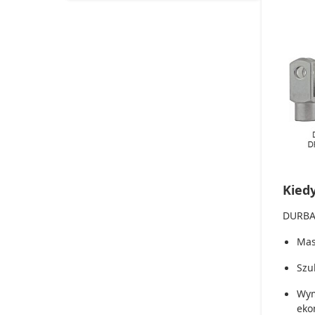
Kied
DURBAL
Mas
Szu
Wym
eko