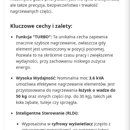
ale także precyzja, bezpieczeństwo i trwałość
nagrzewanych części.
Kluczowe cechy i zalety:
Funkcja "TURBO":
Ta unikalna cecha zapewnia
znacznie szybsze nagrzewanie, zwłaszcza gdy
element jest umieszczony w pozycji poziomej.
Pozwala to na skrócenie czasu pracy i zwiększenie
wydajności, przy zachowaniu niskiego zużycia
energii.
Wysoka Wydajność:
Nominalna moc
3.6 kVA
umożliwia efektywne nagrzewanie elementów. Jest
przystosowana do nagrzewania
łożysk o wadze do
50 kg
oraz innych części (np. do 30 kg), takich jak
koła zębate, tuleje czy sprzęgła.
Inteligentne Sterowanie (RLDi):
Wyposażona w
cyfrowy wyświetlacz
(często z
intuicyjnymi przyciskami), co zapewnia łatwą