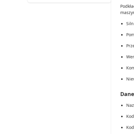
Podkła
maszyn
Siln
Po
Prz
Wen
Kom
Nie
Dane
Naz
Kod
Kod