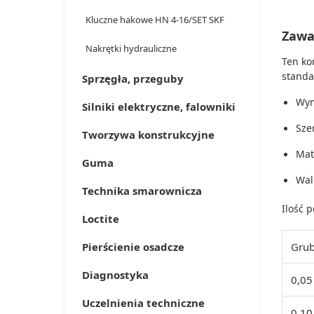
Kluczne hakowe HN 4-16/SET SKF
Zawa
Nakrętki hydrauliczne
Ten ko
stand
Sprzęgła, przeguby
Wym
Silniki elektryczne, falowniki
Sze
Tworzywa konstrukcyjne
Mat
Guma
Wal
Technika smarownicza
Ilość 
Loctite
Pierścienie osadcze
Gru
Diagnostyka
0,05
Uczelnienia techniczne
0,10