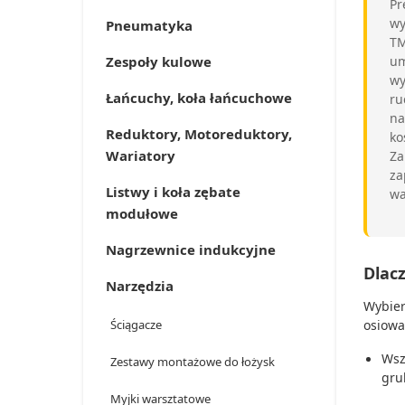
Pr
wy
Pneumatyka
TM
um
Zespoły kulowe
wy
Łańcuchy, koła łańcuchowe
ru
na
Reduktory, Motoreduktory,
ko
Wariatory
Za
za
Listwy i koła zębate
wa
modułowe
Nagrzewnice indukcyjne
Dlac
Narzędzia
Wybier
Ściągacze
osiowa
Wsz
Zestawy montażowe do łożysk
gru
Myjki warsztatowe