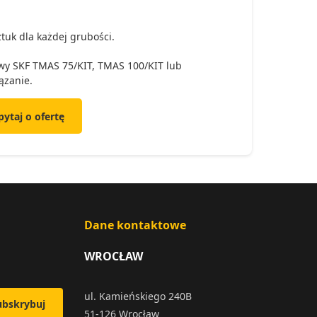
tuk dla każdej grubości.
wy SKF TMAS 75/KIT, TMAS 100/KIT lub
ązanie.
pytaj o ofertę
Dane kontaktowe
WROCŁAW
ul. Kamieńskiego 240B
ubskrybuj
51-126 Wrocław