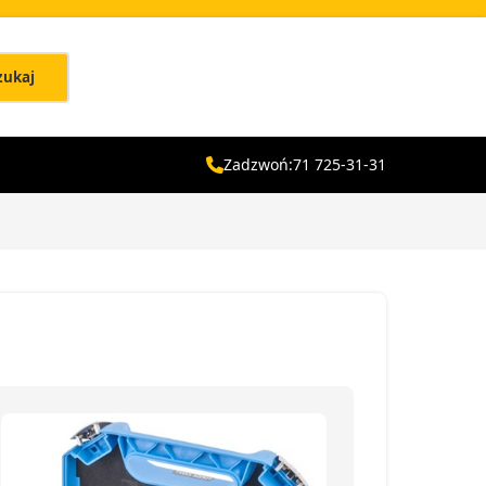
zukaj
Zadzwoń:
71 725-31-31