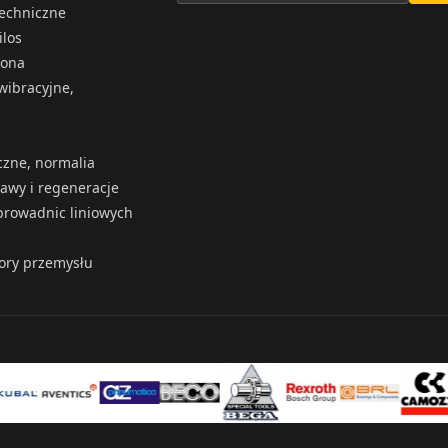
techniczne
ilos
iona
wibracyjne,
czne, normalia
rawy i regeneracje
rowadnic liniowych
tory przemysłu