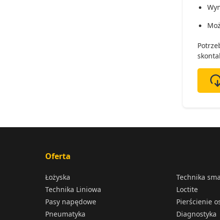
Wymi
Moż
Potrze
skonta
Oferta
Łożyska
Technika sm
Technika Liniowa
Loctite
Pasy napędowe
Pierścienie 
Pneumatyka
Diagnostyka