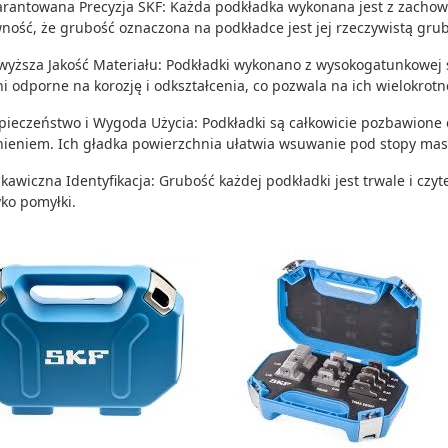
rantowana Precyzja SKF: Każda podkładka wykonana jest z zachow
ność, że grubość oznaczona na podkładce jest jej rzeczywistą grub
wyższa Jakość Materiału: Podkładki wykonano z wysokogatunkowej s
ni odporne na korozję i odkształcenia, co pozwala na ich wielokrotn
pieczeństwo i Wygoda Użycia: Podkładki są całkowicie pozbawione o
nieniem. Ich gładka powierzchnia ułatwia wsuwanie pod stopy mas
skawiczna Identyfikacja: Grubość każdej podkładki jest trwale i czyt
yko pomyłki.