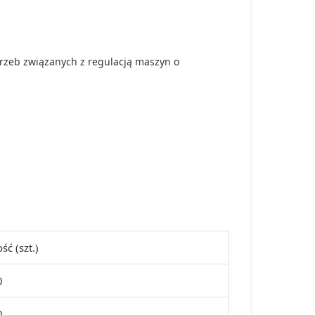
rzeb związanych z regulacją maszyn o
ość (szt.)
0
0