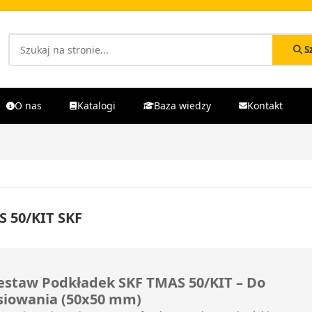
S
O nas
Katalogi
Baza wiedzy
Kontakt
 50/KIT SKF
estaw Podkładek SKF TMAS 50/KIT – Do
siowania (50x50 mm)