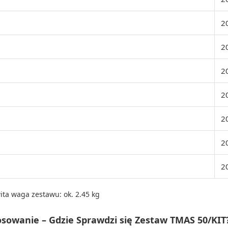
2
2
2
2
2
2
2
ita waga zestawu: ok. 2.45 kg
osowanie – Gdzie Sprawdzi się Zestaw TMAS 50/KIT