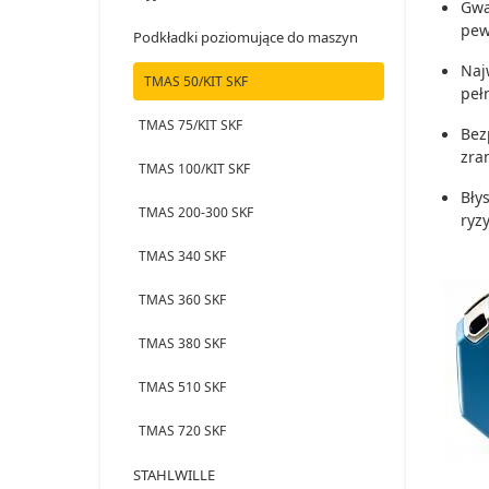
Gwa
pew
Podkładki poziomujące do maszyn
Naj
TMAS 50/KIT SKF
peł
TMAS 75/KIT SKF
Bez
zra
TMAS 100/KIT SKF
Bły
TMAS 200-300 SKF
ryz
TMAS 340 SKF
TMAS 360 SKF
TMAS 380 SKF
TMAS 510 SKF
TMAS 720 SKF
STAHLWILLE