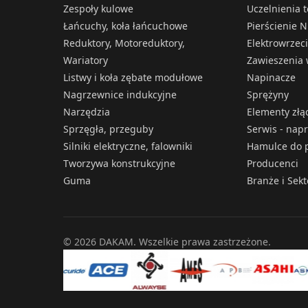
Zespoły kulowe
Uczelnienia 
Łańcuchy, koła łańcuchowe
Pierścienie N
Reduktory, Motoreduktory,
Elektrowrzec
Wariatory
Zawieszenia 
Listwy i koła zębate modułowe
Napinacze
Nagrzewnice indukcyjne
Sprężyny
Narzędzia
Elementy złą
Sprzęgła, przeguby
Serwis - nap
Silniki elektryczne, falowniki
Hamulce do p
Tworzywa konstrukcyjne
Producenci
Guma
Branże i Sek
© 2026 DAKAM. Wszelkie prawa zastrzeżone.