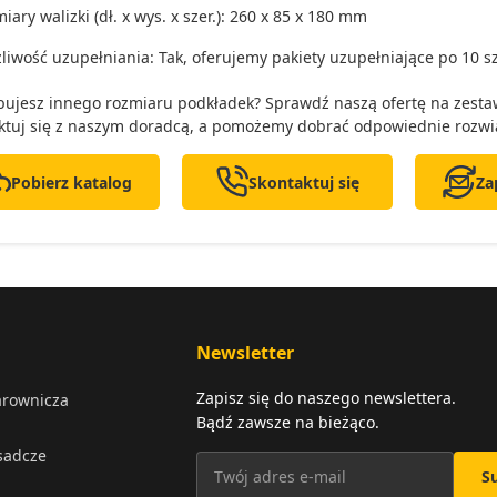
ary walizki (dł. x wys. x szer.): 260 x 85 x 180 mm
liwość uzupełniania: Tak, oferujemy pakiety uzupełniające po 10 sz
bujesz innego rozmiaru podkładek? Sprawdź naszą ofertę na zesta
ktuj się z naszym doradcą, a pomożemy dobrać odpowiednie rozwi
Pobierz katalog
Skontaktuj się
Za
Newsletter
Zapisz się do naszego newslettera.
arownicza
Bądź zawsze na bieżąco.
osadcze
S