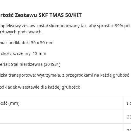
rtość Zestawu SKF TMAS 50/KIT
mpleksowy zestaw został skomponowany tak, aby sprostać 99% pot
ardowych podstawach.
iar podkładek: 50 x 50 mm
rokość szczeliny: 13 mm
eriał: Stal nierdzewna (304S31)
izka transportowa: Wytrzymała, z przegródkami na każdą grubość
podkładek w zestawie dla każdej grubości:
bość (mm)
Il
2
2