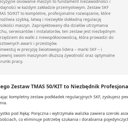
ecyzyjne osiowanie maszyn to fundament niezawodności i
dajności w każdym zakładzie przemysłowym. Zestaw SKF
AS 50/KIT to kompletne, profesjonalne rozwiązanie, które
ożliwia szybką, łatwą i niezwykle dokładną regulację
sokości maszyn. Zaprojektowany dla działów utrzymania
chu, serwisantów i instalatorów, ten zestaw jest niezbędnym
rzędziem do walki z niewspółosiowością, która prowadzi do
sztownych awarii i przestojów.
inwestuj w precyzję światowego lidera – marki SKF – i
pewnij swoim maszynom dłuższą żywotność oraz optymalne
runki pracy.
zego Zestaw TMAS 50/KIT to Niezbędnik Profesjona
ając kompletny zestaw podkładek regulacyjnych SKF, zyskujesz pe
nia.
ystko pod Ręką: Poręczna i wytrzymała walizka zawiera szeroki as
bościach, co eliminuje potrzebę szukania i dorabiania pojedynczyc