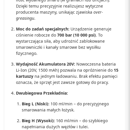
Dzięki temu precyzyjnie realizujesz wytyczne
producenta maszyny, unikając zjawiska
over-
greasingu
.
Moc do zadań specjalnych:
Urządzenie generuje
ciśnienie robocze do
700 bar (10 000 psi)
. To
wystarczająca siła, aby udrożnić zablokowane
smarowniczki i kanały smarowe bez wysiłku
fizycznego.
Wydajność Akumulatora 20V:
Nowoczesna bateria
Li-Ion (20V, 1500 mAh) pozwala na opróżnienie do
15
kartuszy
na jednym ładowaniu. Brak efektu pamięci
oznacza, że sprzęt jest zawsze gotowy do pracy.
Dwubiegowa Przekładnia:
Bieg L (Niski):
100 ml/min – do precyzyjnego
smarowania małych łożysk.
Bieg H (Wysoki):
160 ml/min – do szybkiego
napełniania dużych węzłów i tulei.