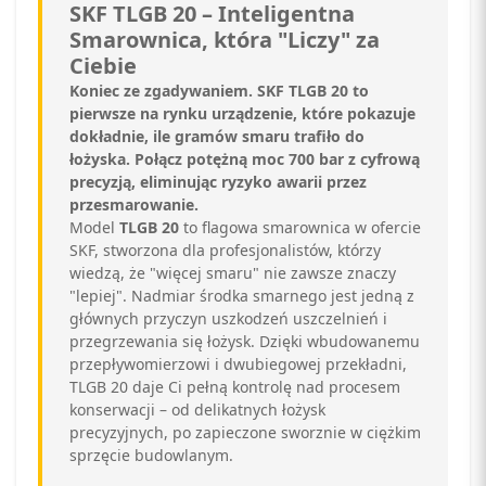
SKF TLGB 20 – Inteligentna
Smarownica, która "Liczy" za
Ciebie
Koniec ze zgadywaniem. SKF TLGB 20 to
pierwsze na rynku urządzenie, które pokazuje
dokładnie, ile gramów smaru trafiło do
łożyska. Połącz potężną moc 700 bar z cyfrową
precyzją, eliminując ryzyko awarii przez
przesmarowanie.
Model
TLGB 20
to flagowa smarownica w ofercie
SKF, stworzona dla profesjonalistów, którzy
wiedzą, że "więcej smaru" nie zawsze znaczy
"lepiej". Nadmiar środka smarnego jest jedną z
głównych przyczyn uszkodzeń uszczelnień i
przegrzewania się łożysk. Dzięki wbudowanemu
przepływomierzowi i dwubiegowej przekładni,
TLGB 20 daje Ci pełną kontrolę nad procesem
konserwacji – od delikatnych łożysk
precyzyjnych, po zapieczone sworznie w ciężkim
sprzęcie budowlanym.