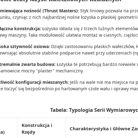
miewająca nośność (Thrust Masters):
Styk liniowy pozwala na prz
runku, czyniąc z nich najbardziej nośne łożyska o płaskiej geometrii
łączna konstrukcja:
Łożysko składa się z trzech luźnych elementów:
awy maszyny. Taka modułowość ułatwia montaż w ciasnych, ciężkic
oka sztywność osiowa:
Dzięki zastosowaniu płaskich wałeczków, ł
ewniając absolutnie stabilne podparcie nawet przy uderzeniach (n
tremalnie zwarta budowa:
Łożyska te potrzebują bardzo niewiele m
samowicie mocny "plaster" mechaniczny.
liwość konfiguracji mieszanych:
Jeśli na wale nie ma miejsca na p
e toczyć się bezpośrednio po hartowanym czole wału i oprawy ma
Tabela: Typologia Serii Wymiarowy
Konstrukcja i
Charakterystyka i Główne Za
ia)
Rzędy