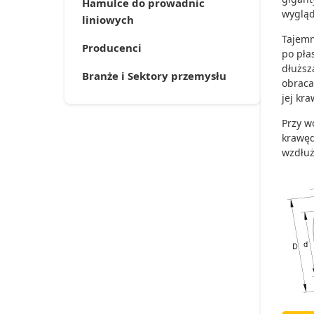
Hamulce do prowadnic
wygląd
liniowych
Tajemn
Producenci
po pła
dłuższ
Branże i Sektory przemysłu
obraca
jej kr
Przy w
krawęd
wzdłuż