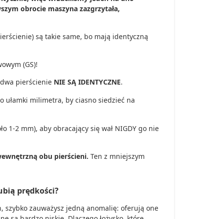
wszym obrocie maszyna zazgrzytała,
ierścienie) są takie same, bo mają identyczną
wowym (GS)!
 dwa pierścienie
NIE SĄ IDENTYCZNE
.
 ułamki milimetra, by ciasno siedzieć na
oło 1-2 mm), aby obracający się wał NIGDY go nie
wnętrzną obu pierścieni.
Ten z mniejszym
ubią prędkości?
, szybko zauważysz jedną anomalię: oferują one
zne są bardzo niskie. Dlaczego łożysko, które