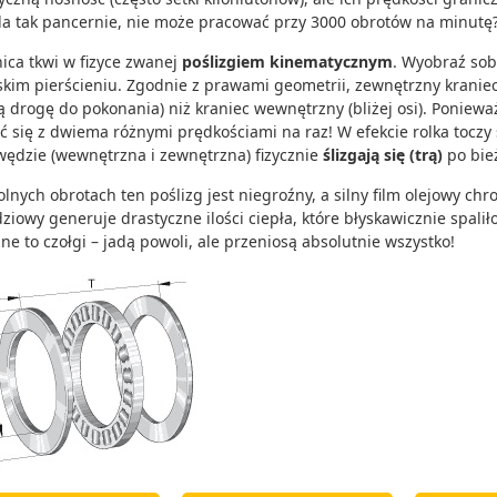
a tak pancernie, nie może pracować przy 3000 obrotów na minutę
ica tkwi w fizyce zwanej
poślizgiem kinematycznym
. Wyobraź sobi
skim pierścieniu. Zgodnie z prawami geometrii, zewnętrzny kranie
ą drogę do pokonania) niż kraniec wewnętrzny (bliżej osi). Ponieważ 
ć się z dwiema różnymi prędkościami na raz! W efekcie rolka toczy 
awędzie (wewnętrzna i zewnętrzna) fizycznie
ślizgają się (trą)
po bież
olnych obrotach ten poślizg jest niegroźny, a silny film olejowy chr
ziowy generuje drastyczne ilości ciepła, które błyskawicznie spali
ne to czołgi – jadą powoli, ale przeniosą absolutnie wszystko!