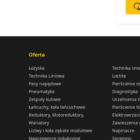
Oferta
Łożyska
Technika sm
Technika Liniowa
Loctite
Pasy napędowe
Pierścienie 
Pneumatyka
Diagnostyka
Zespoły kulowe
Uczelnienia 
Łańcuchy, koła łańcuchowe
Pierścienie N
Reduktory, Motoreduktory,
Elektrowrzec
Wariatory
Zawieszenia 
Listwy i koła zębate modułowe
Napinacze
Nagrzewnice indukcyjne
Sprężyny