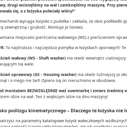
y, drugi wcisnęliśmy na wał i zamknęliśmy maszynę. Przy pier
owała się, a z łożyska poleciały wióry!"
mechanik wyciąga łożysko z pudełka i zakłada, że obie podkładki (p
cę zewnętrzną i grubość. Montuje je losowo.
amiana miejscami pierścienia wałowego (WS) z pierścieniem opra
UR:
To najdroższa i najczęstsza pomyłka w łożyskach oporowych! Te
rścień wałowy (WS - Shaft washer)
ma otwór wewnątrz ciaśniejszy o
acającym się wale.
rścień oprawowy (GS - Housing washer)
ma otwór luźniejszy (o ok
knął i o niego nie tarł! Opiera się on nieruchomo w obudowie.
ed montażem BEZWZGLĘDNIE weź suwmiarkę i zmierz średnicę we
orem idzie na wał. Ten z większym idzie na dno maszyny!
sko poślizgu kinematycznego – Dlaczego te łożyska nie l
patrzysz na parametry katalogowe łożysk wałeczkowych wzdłużnych
yczną nośność (często setki kiloniutonów), ale ich prędkości granic