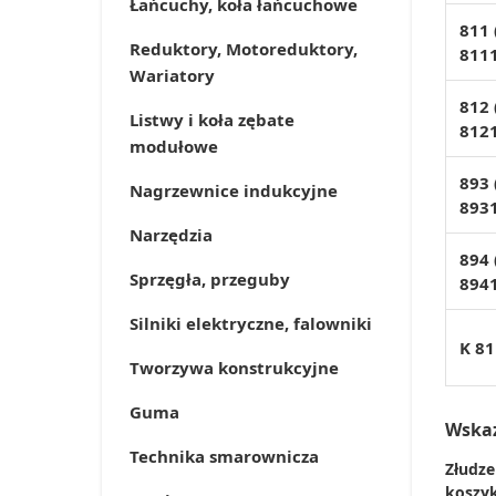
Łańcuchy, koła łańcuchowe
811 
Reduktory, Motoreduktory,
811
Wariatory
812 
Listwy i koła zębate
812
modułowe
893 
Nagrzewnice indukcyjne
893
Narzędzia
894 
Sprzęgła, przeguby
894
Silniki elektryczne, falowniki
K 81
Tworzywa konstrukcyjne
Guma
Wska
Technika smarownicza
Złudze
koszyk