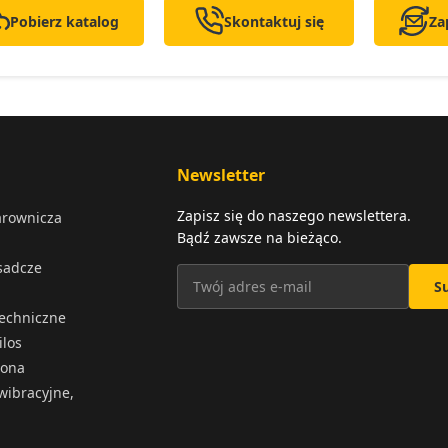
Pobierz katalog
Skontaktuj się
Za
Newsletter
Zapisz się do naszego newslettera.
arownicza
Bądź zawsze na bieżąco.
osadcze
S
techniczne
ilos
iona
wibracyjne,