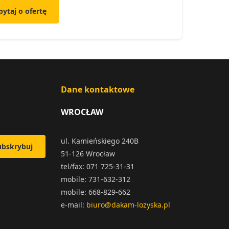
pytaj o ofertę
Dane kontaktowe
WROCŁAW
ul. Kamieńskiego 240B
ubskrybuj
51-126 Wrocław
tel/fax: 071 725-31-31
mobile: 731-632-312
mobile: 668-829-662
e-mail:
biuro@dakam-lozyska.pl