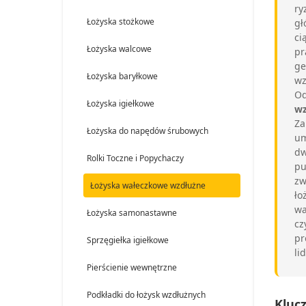
ry
Łożyska stożkowe
gł
ci
Łożyska walcowe
pr
ge
Łożyska baryłkowe
wz
Od
Łożyska igiełkowe
wz
Za
Łożyska do napędów śrubowych
um
dw
Rolki Toczne i Popychaczy
pu
zw
Łożyska wałeczkowe wzdłużne
ło
wa
Łożyska samonastawne
cz
pr
Sprzęgiełka igiełkowe
li
Pierścienie wewnętrzne
Podkładki do łożysk wzdłużnych
Kluc