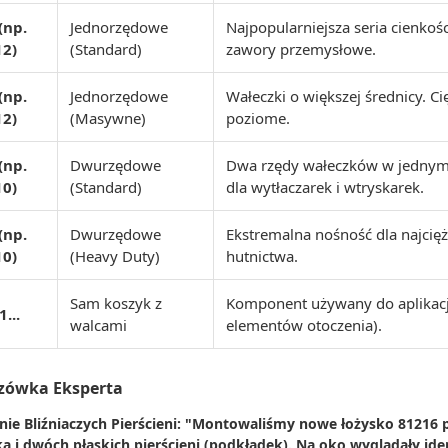
(np.
Jednorzędowe
Najpopularniejsza seria cienkoś
12)
(Standard)
zawory przemysłowe.
(np.
Jednorzędowe
Wałeczki o większej średnicy. Ci
12)
(Masywne)
poziome.
(np.
Dwurzędowe
Dwa rzędy wałeczków w jednym 
10)
(Standard)
dla wytłaczarek i wtryskarek.
(np.
Dwurzędowe
Ekstremalna nośność dla najcięż
10)
(Heavy Duty)
hutnictwa.
Sam koszyk z
Komponent używany do aplikacj
1...
walcami
elementów otoczenia).
zówka Eksperta
nie Bliźniaczych Pierścieni: "Montowaliśmy nowe łożysko 81216 p
a i dwóch płaskich pierścieni (podkładek). Na oko wyglądały ide