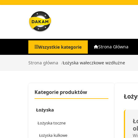
Strona Główna
Wszystkie kategorie
Strona główna
Łożyska wałeczkowe wzdłużne
Kategorie produktów
Łoży
Łożyska
Ł
Łożyska toczne
o
Wi
Łożyska kulkowe