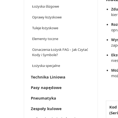
Łożyska ślizgowe
Zdu
kie
Oprawy łożyskowe
Roz
Tuleje łożyskowe
opr
Elementy toczne
Wys
zap
Oznaczenia Łożysk FAG – Jak Czytać
Kody i Symbole?
Eks
nie
Łożyska specjalne
Moż
moż
Technika Liniowa
Pasy napędowe
Pneumatyka
Kod
Zespoły kulowe
(Ser