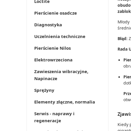
Loctite
obudow
zablok
Pierścienie osadcze
Młody 
Diagnostyka
średni
Uczelnienia techniczne
Błąd:
Z
Pierścienie Nilos
Rada 
Elektrowrzeciona
Pie
obr
Zawieszenia wibracyjne,
Pie
Napinacze
dot
Sprężyny
Prz
otw
Elementy złączne, normalia
Serwis - naprawy i
Zjawi
regeneracje
Kiedy 
gigant