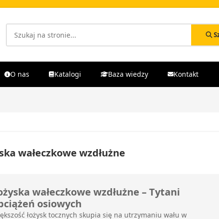
S
O nas
Katalogi
Baza wiedzy
Kontakt
ska wałeczkowe wzdłużne
ożyska wałeczkowe wzdłużne – Tytani
bciążeń osiowych
ększość łożysk tocznych skupia się na utrzymaniu wału w