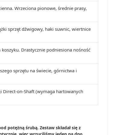
cienna. Wrzeciona pionowe, średnie prasy,
ężki sprzęt dźwigowy, haki suwnic, wiertnice
koszyku. Drastycznie podniesiona nośność
szego sprzętu na świecie, górnictwa i
i Direct-on-Shaft (wymaga hartowanych
od potężną śrubą. Zestaw składał się z
ntycznie, więc wrzuciliśmy jeden na dno