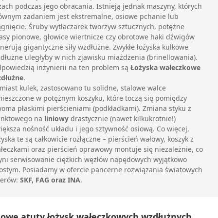
zach podczas jego obracania. Istnieją jednak maszyny, których
ównym zadaniem jest ekstremalne, osiowe pchanie lub
ągnięcie. Śruby wytłaczarek tworzyw sztucznych, potężne
asy pionowe, głowice wiertnicze czy obrotowe haki dźwigów
nerują gigantyczne siły wzdłużne. Zwykłe łożyska kulkowe
dłużne uległyby w nich zjawisku miażdżenia (brinellowania).
powiedzią inżynierii na ten problem są
Łożyska wałeczkowe
dłużne
.
miast kulek, zastosowano tu solidne, stalowe walce
ieszczone w potężnym koszyku, które toczą się pomiędzy
oma płaskimi pierścieniami (podkładkami). Zmiana styku z
nktowego na
liniowy
drastycznie (nawet kilkukrotnie!)
iększa nośność układu i jego sztywność osiową. Co więcej,
żyska te są całkowicie rozłączne – pierścień wałowy, koszyk z
łeczkami oraz pierścień oprawowy montuje się niezależnie, co
yni serwisowanie ciężkich węzłów napędowych wyjątkowo
ostym. Posiadamy w ofercie pancerne rozwiązania światowych
derów:
SKF, FAG oraz INA
.
zowe atuty łożysk wałeczkowych wzdłużnych