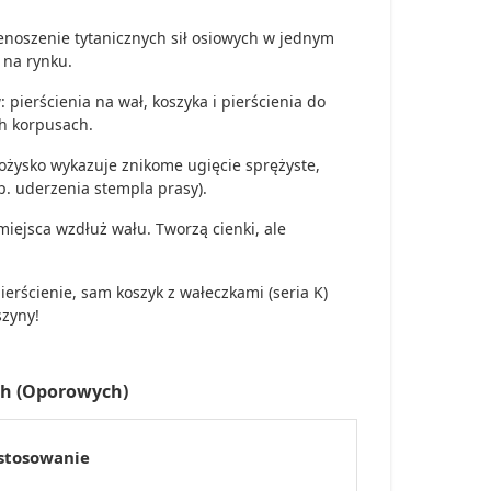
enoszenie tytanicznych sił osiowych w jednym
 na rynku.
 pierścienia na wał, koszyka i pierścienia do
h korpusach.
ożysko wykazuje znikome ugięcie sprężyste,
p. uderzenia stempla prasy).
iejsca wzdłuż wału. Tworzą cienki, ale
ierścienie, sam koszyk z wałeczkami (seria K)
szyny!
ch (Oporowych)
stosowanie