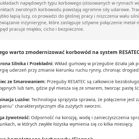
układach napędowych typu korbowego (stosowanych w rynnach wibr
nktach zwrotnych korbowodu powstają ogromne siły udarowe. Tradyc
ybko łapią luzy, co prowadzi do głośnej pracy i niszczenia wału siln
związanie inżynieryjne, które zastępuje sztywne połączenie met
pęd pracuje miękko, cicho i bezpiecznie.
ego warto zmodernizować korbowód na system RESATE
rona Silnika i Przekładni:
Wkład gumowy w przegubie działa jak pod
rgię uderzeń przy zmianie kierunku ruchu rynny, chroniąc drogie
iec ze Smarowaniem:
Przeguby RESATEC są całkowicie bezobsługo
tępnych lub tam, gdzie pył miesza się ze smarem, tworząc pastę śc
minacja Luzów:
Technologia sprężysta sprawia, że połączenie jest 
epaniu" charakterystycznym dla zużytych sworzni.
ga żywotność:
Odporność na korozję, wodę i zanieczyszczenia spra
unkach, w których zwykłe łożyska wymienia się co kilka miesięcy.