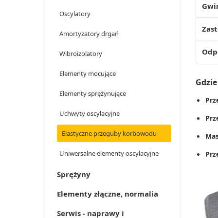
Gwi
Oscylatory
Zas
Amortyzatory drgań
Odp
Wibroizolatory
Elementy mocujące
Gdzie
Elementy sprężynujące
Prz
Uchwyty oscylacyjne
Prz
Elastyczne przeguby korbowodu
Mas
Uniwersalne elementy oscylacyjne
Prz
Sprężyny
Elementy złączne, normalia
Serwis - naprawy i