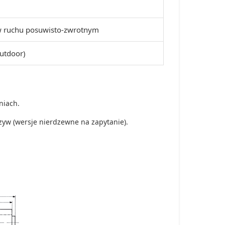
a w ruchu posuwisto-zwrotnym
Outdoor)
niach.
zyw (wersje nierdzewne na zapytanie).