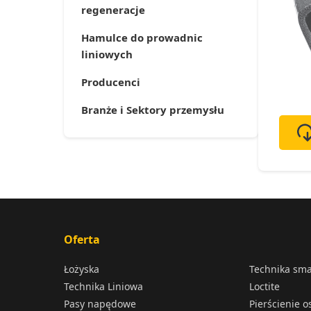
regeneracje
Hamulce do prowadnic
liniowych
Producenci
Branże i Sektory przemysłu
Oferta
Łożyska
Technika sm
Technika Liniowa
Loctite
Pasy napędowe
Pierścienie 