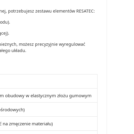
nej, potrzebujesz zestawu elementów RESATEC:
odu).
cej).
bieżnych, możesz precyzyjnie wyregulować
ałego układu.
ędem obudowy w elastycznym złożu gumowym
ośrodowych)
 na zmęczenie materiału)