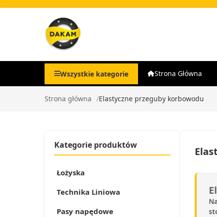
Strona Główna
Wszystkie kategorie
Strona główna
Elastyczne przeguby korbowodu
Kategorie produktów
Elas
Łożyska
E
Technika Liniowa
Na
Pasy napędowe
st