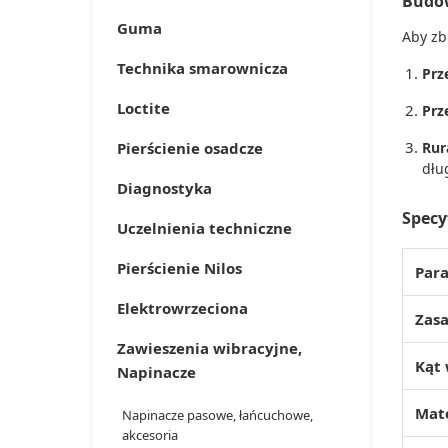
Budow
Guma
Aby zb
Technika smarownicza
Prz
Loctite
Prz
Pierścienie osadcze
Rur
dłu
Diagnostyka
Specy
Uczelnienia techniczne
Pierścienie Nilos
Par
Elektrowrzeciona
Zasa
Zawieszenia wibracyjne,
Kąt
Napinacze
Mate
Napinacze pasowe, łańcuchowe,
akcesoria