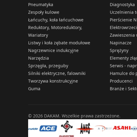
Pneumatyka
Diagnostyka
Zespoły kulowe
Uczelnienia 
Łańcuchy, koła łańcuchowe
Pierścienie N
Reduktory, Motoreduktory,
Elektrowrzec
Wariatory
Zawieszenia 
Listwy i koła zębate modułowe
Napinacze
Nagrzewnice indukcyjne
Sprężyny
Narzędzia
Elementy złą
Sprzęgła, przeguby
Serwis - nap
Silniki elektryczne, falowniki
Hamulce do p
Tworzywa konstrukcyjne
Producenci
Guma
Branże i Sek
© 2026 DAKAM. Wszelkie prawa zastrzeżone.