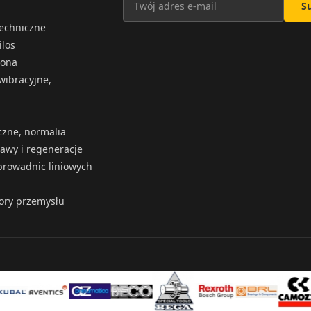
S
techniczne
ilos
iona
wibracyjne,
czne, normalia
rawy i regeneracje
rowadnic liniowych
tory przemysłu