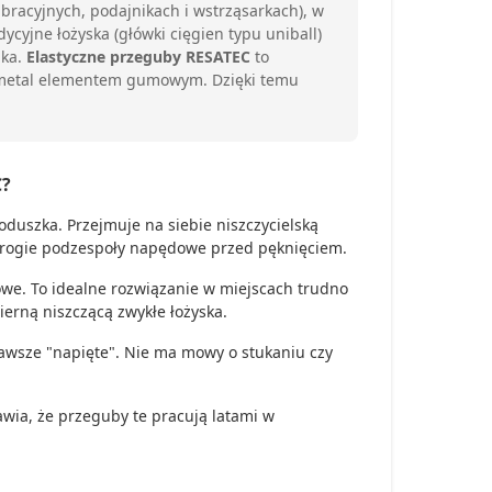
acyjnych, podajnikach i wstrząsarkach), w
yjne łożyska (główki cięgien typu uniball)
ika.
Elastyczne przeguby RESATEC
to
al-metal elementem gumowym. Dzięki temu
C?
uszka. Przejmuje na siebie niszczycielską
drogie podzespoły napędowe przed pęknięciem.
we. To idealne rozwiązanie w miejscach trudno
ierną niszczącą zwykłe łożyska.
zawsze "napięte". Nie ma mowy o stukaniu czy
wia, że przeguby te pracują latami w