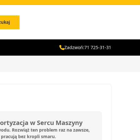
zukaj
Zadzwoń:
71 725-31-31
ortyzacja w Sercu Maszyny
wodu. Rozwiąż ten problem raz na zawsze,
 pracują bez kropli smaru.