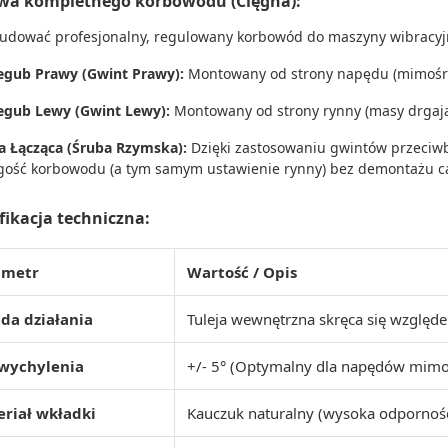
a kompletnego korbowodu (Cięgna):
udować profesjonalny, regulowany korbowód do maszyny wibracyj
egub Prawy (Gwint Prawy):
Montowany od strony napędu (mimośr
egub Lewy (Gwint Lewy):
Montowany od strony rynny (masy drgają
a Łącząca (Śruba Rzymska):
Dzięki zastosowaniu gwintów przeciw
gość korbowodu (a tym samym ustawienie rynny) bez demontażu c
fikacja techniczna:
ametr
Wartość / Opis
da działania
Tuleja wewnętrzna skręca się wzgl
 wychylenia
+/- 5° (Optymalny dla napędów mim
riał wkładki
Kauczuk naturalny (wysoka odporność