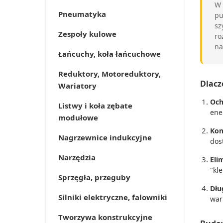
W 
Pneumatyka
pu
sz
Zespoły kulowe
ro
na
Łańcuchy, koła łańcuchowe
Reduktory, Motoreduktory,
Dlacz
Wariatory
Och
Listwy i koła zębate
ene
modułowe
Kon
Nagrzewnice indukcyjne
dos
Narzędzia
Eli
"kl
Sprzęgła, przeguby
Dłu
Silniki elektryczne, falowniki
war
Tworzywa konstrukcyjne