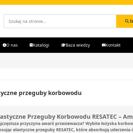
S
O nas
Katalogi
Baza wiedzy
Kontakt
tyczne przeguby korbowodu
lastyczne Przeguby Korbowodu RESATEC – Am
jczęstsza przyczyna awarii przesiewacza? Wybite łożyska korbo
osując elastyczne przeguby RESATEC, które absorbują uderzenia i