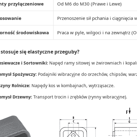
nty przyłączeniowe
Od M6 do M30 (Prawe i Lewe)
tosowanie
Przenoszenie sił pchania i ciągnięci
orność środowiskowa
Praca w pyle, wilgoci i na zewnątrz (
 stosuje się elastyczne przeguby?
esiewacze i Sortowniki:
Napęd ramy sitowej w żwirowniach i kopal
emysł Spożywczy:
Podajniki wibracyjne do orzechów, chipsów, war
zyny Rolnicze:
Napędy kos w kombajnach, wytrząsacze.
emysł Drzewny:
Transport trocin i zrębków (rynny wibracyjne).