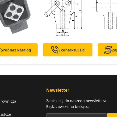
Pobierz katalog
Skontaktuj się
Za
Newsletter
Zapisz się do naszego newslettera.
arownicza
Bądź zawsze na bieżąco.
osadcze