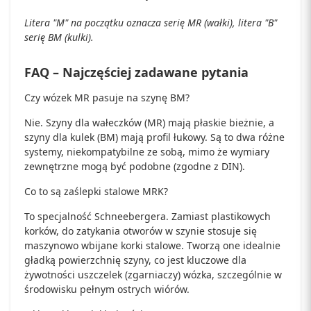
Litera "M" na początku oznacza serię MR (wałki), litera "B"
serię BM (kulki).
FAQ – Najczęściej zadawane pytania
Czy wózek MR pasuje na szynę BM?
Nie. Szyny dla wałeczków (MR) mają płaskie bieżnie, a
szyny dla kulek (BM) mają profil łukowy. Są to dwa różne
systemy, niekompatybilne ze sobą, mimo że wymiary
zewnętrzne mogą być podobne (zgodne z DIN).
Co to są zaślepki stalowe MRK?
To specjalność Schneebergera. Zamiast plastikowych
korków, do zatykania otworów w szynie stosuje się
maszynowo wbijane korki stalowe. Tworzą one idealnie
gładką powierzchnię szyny, co jest kluczowe dla
żywotności uszczelek (zgarniaczy) wózka, szczególnie w
środowisku pełnym ostrych wiórów.