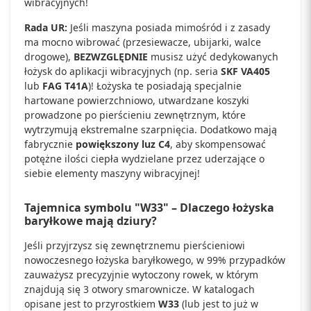
wibracyjnych!
Rada UR:
Jeśli maszyna posiada mimośród i z zasady
ma mocno wibrować (przesiewacze, ubijarki, walce
drogowe),
BEZWZGLĘDNIE
musisz użyć dedykowanych
łożysk do aplikacji wibracyjnych (np. seria
SKF VA405
lub
FAG T41A
)! Łożyska te posiadają specjalnie
hartowane powierzchniowo, utwardzane koszyki
prowadzone po pierścieniu zewnętrznym, które
wytrzymują ekstremalne szarpnięcia. Dodatkowo mają
fabrycznie
powiększony luz C4
, aby skompensować
potężne ilości ciepła wydzielane przez uderzające o
siebie elementy maszyny wibracyjnej!
Tajemnica symbolu "W33" – Dlaczego łożyska
baryłkowe mają dziury?
Jeśli przyjrzysz się zewnętrznemu pierścieniowi
nowoczesnego łożyska baryłkowego, w 99% przypadków
zauważysz precyzyjnie wytoczony rowek, w którym
znajdują się 3 otwory smarownicze. W katalogach
opisane jest to przyrostkiem
W33
(lub jest to już w