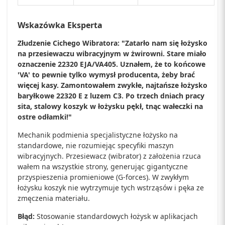
Wskazówka Eksperta
Złudzenie Cichego Wibratora: "Zatarło nam się łożysko
na przesiewaczu wibracyjnym w żwirowni. Stare miało
oznaczenie 22320 EJA/VA405. Uznałem, że to końcowe
'VA' to pewnie tylko wymysł producenta, żeby brać
więcej kasy. Zamontowałem zwykłe, najtańsze łożysko
baryłkowe 22320 E z luzem C3. Po trzech dniach pracy
sita, stalowy koszyk w łożysku pękł, tnąc wałeczki na
ostre odłamki!"
Mechanik podmienia specjalistyczne łożysko na
standardowe, nie rozumiejąc specyfiki maszyn
wibracyjnych. Przesiewacz (wibrator) z założenia rzuca
wałem na wszystkie strony, generując gigantyczne
przyspieszenia promieniowe (G-forces). W zwykłym
łożysku koszyk nie wytrzymuje tych wstrząsów i pęka ze
zmęczenia materiału.
Błąd:
Stosowanie standardowych łożysk w aplikacjach