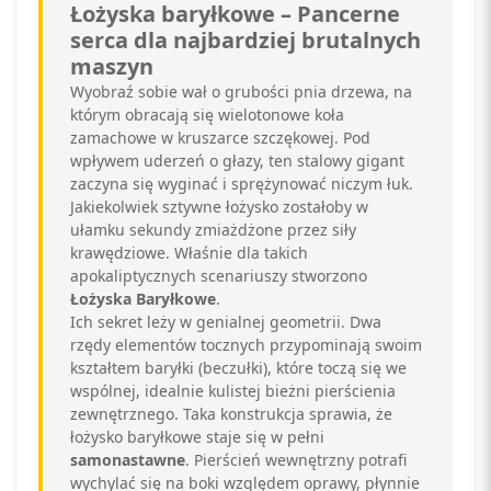
Łożyska baryłkowe – Pancerne
serca dla najbardziej brutalnych
maszyn
Wyobraź sobie wał o grubości pnia drzewa, na
którym obracają się wielotonowe koła
zamachowe w kruszarce szczękowej. Pod
wpływem uderzeń o głazy, ten stalowy gigant
zaczyna się wyginać i sprężynować niczym łuk.
Jakiekolwiek sztywne łożysko zostałoby w
ułamku sekundy zmiażdżone przez siły
krawędziowe. Właśnie dla takich
apokaliptycznych scenariuszy stworzono
Łożyska Baryłkowe
.
Ich sekret leży w genialnej geometrii. Dwa
rzędy elementów tocznych przypominają swoim
kształtem baryłki (beczułki), które toczą się we
wspólnej, idealnie kulistej bieżni pierścienia
zewnętrznego. Taka konstrukcja sprawia, że
łożysko baryłkowe staje się w pełni
samonastawne
. Pierścień wewnętrzny potrafi
wychylać się na boki względem oprawy, płynnie