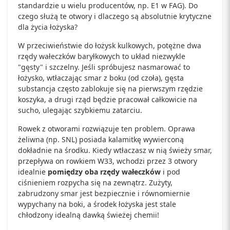
standardzie u wielu producentów, np. E1 w FAG). Do
czego służą te otwory i dlaczego są absolutnie krytyczne
dla życia łożyska?
W przeciwieństwie do łożysk kulkowych, potężne dwa
rzędy wałeczków baryłkowych to układ niezwykle
"gęsty" i szczelny. Jeśli spróbujesz nasmarować to
łożysko, wtłaczając smar z boku (od czoła), gęsta
substancja często zablokuje się na pierwszym rzędzie
koszyka, a drugi rząd będzie pracował całkowicie na
sucho, ulegając szybkiemu zatarciu.
Rowek z otworami rozwiązuje ten problem. Oprawa
żeliwna (np. SNL) posiada kalamitkę wywierconą
dokładnie na środku. Kiedy wtłaczasz w nią świeży smar,
przepływa on rowkiem W33, wchodzi przez 3 otwory
idealnie
pomiędzy oba rzędy wałeczków
i pod
ciśnieniem rozpycha się na zewnątrz. Zużyty,
zabrudzony smar jest bezpiecznie i równomiernie
wypychany na boki, a środek łożyska jest stale
chłodzony idealną dawką świeżej chemii!