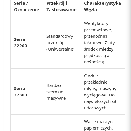
Seria /
Przekrój i
Charakterystyka
Oznaczenie
Zastosowanie
Węzła
Wentylatory
przemysłowe,
Standardowy
przenośniki
Seria
przekrój
taśmowe. Złoty
22200
(Uniwersalne)
środek między
prędkością a
nośnością.
Ciężkie
przekładnie,
Bardzo
Seria
młyny, maszyny
szerokie i
22300
wyciągowe. Do
masywne
największych sił
udarowych.
Walce maszyn
papierniczych,