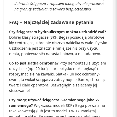
dobranie ściągacza z zapasem mocy, aby nie pracować
na granicy zadziałania zaworu bezpieczeństwa.
FAQ – Najczęściej zadawane pytania
Czy ściągaczem hydraulicznym można uszkodzić wał?
Dobrej klasy ściągacze (SKF, Bega) posiadają obrotowe
kły centrujące, które nie niszczą nakiełka w wale. Ryzyko
uszkodzenia jest znacznie mniejsze niż przy użyciu
młota, ponieważ siła narasta liniowo, a nie udarowo.
Co to jest siatka ochronna?
Przy demontażu z użyciem
dużych sił (np. 20 ton), stare łożysko może pęknąć i
rozprysnąć się na kawałki. Siatka (lub koc ochronny)
owinięta wokół ściągacza zatrzymuje odłamki, chroniąc
twarz i ciało operatora. Bezwzględnie zalecamy jej
stosowanie!
Czy mogę używać ściągacza 3-ramiennego jako 2-
ramiennego?
Większość modeli SKF i Bega pozwala na
taką konwersję (lub jest to model 3-w-1). Pamiętaj
jednak, że układ 3-ramienny jest zawsze stabilniejszy i