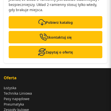
bezpieczniejszy. Układ 2-ramienny stosuj tylko wtedy,
gdy brakuje miejsca.
Pobierz katalog
Skontaktuj się
Zapytaj o ofertę
Oferta
Łożyska
Technika Liniowa
Pasy napędowe
Pneumatyka
Zespoły kulowe