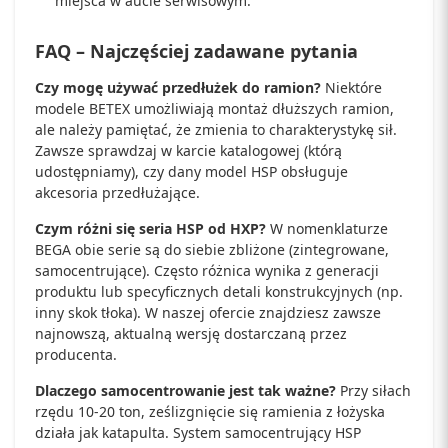
miejsca w aucie serwisowym.
FAQ – Najczęściej zadawane pytania
Czy mogę używać przedłużek do ramion?
Niektóre
modele BETEX umożliwiają montaż dłuższych ramion,
ale należy pamiętać, że zmienia to charakterystykę sił.
Zawsze sprawdzaj w karcie katalogowej (którą
udostępniamy), czy dany model HSP obsługuje
akcesoria przedłużające.
Czym różni się seria HSP od HXP?
W nomenklaturze
BEGA obie serie są do siebie zbliżone (zintegrowane,
samocentrujące). Często różnica wynika z generacji
produktu lub specyficznych detali konstrukcyjnych (np.
inny skok tłoka). W naszej ofercie znajdziesz zawsze
najnowszą, aktualną wersję dostarczaną przez
producenta.
Dlaczego samocentrowanie jest tak ważne?
Przy siłach
rzędu 10-20 ton, ześlizgnięcie się ramienia z łożyska
działa jak katapulta. System samocentrujący HSP