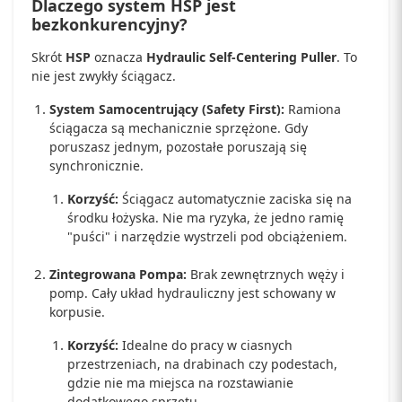
Dlaczego system HSP jest
bezkonkurencyjny?
Skrót
HSP
oznacza
Hydraulic Self-Centering Puller
. To
nie jest zwykły ściągacz.
System Samocentrujący (Safety First):
Ramiona
ściągacza są mechanicznie sprzężone. Gdy
poruszasz jednym, pozostałe poruszają się
synchronicznie.
Korzyść:
Ściągacz automatycznie zaciska się na
środku łożyska. Nie ma ryzyka, że jedno ramię
"puści" i narzędzie wystrzeli pod obciążeniem.
Zintegrowana Pompa:
Brak zewnętrznych węży i
pomp. Cały układ hydrauliczny jest schowany w
korpusie.
Korzyść:
Idealne do pracy w ciasnych
przestrzeniach, na drabinach czy podestach,
gdzie nie ma miejsca na rozstawianie
dodatkowego sprzętu.