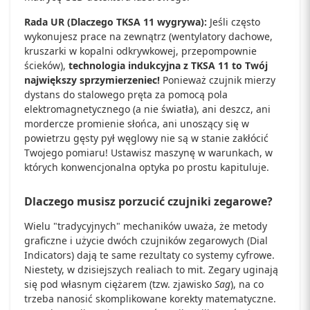
Rada UR (Dlaczego TKSA 11 wygrywa):
Jeśli często
wykonujesz prace na zewnątrz (wentylatory dachowe,
kruszarki w kopalni odkrywkowej, przepompownie
ścieków),
technologia indukcyjna z TKSA 11 to Twój
największy sprzymierzeniec!
Ponieważ czujnik mierzy
dystans do stalowego pręta za pomocą pola
elektromagnetycznego (a nie światła), ani deszcz, ani
mordercze promienie słońca, ani unoszący się w
powietrzu gęsty pył węglowy nie są w stanie zakłócić
Twojego pomiaru! Ustawisz maszynę w warunkach, w
których konwencjonalna optyka po prostu kapituluje.
Dlaczego musisz porzucić czujniki zegarowe?
Wielu "tradycyjnych" mechaników uważa, że metody
graficzne i użycie dwóch czujników zegarowych (Dial
Indicators) dają te same rezultaty co systemy cyfrowe.
Niestety, w dzisiejszych realiach to mit. Zegary uginają
się pod własnym ciężarem (tzw. zjawisko
Sag
), na co
trzeba nanosić skomplikowane korekty matematyczne.