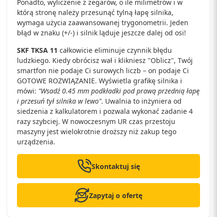
Ponadto, wyliczenie z zegarów, o ile milimetrów i w
którą stronę należy przesunąć tylną łapę silnika,
wymaga użycia zaawansowanej trygonometrii. Jeden
błąd w znaku (+/-) i silnik ląduje jeszcze dalej od osi!
SKF TKSA 11
całkowicie eliminuje czynnik błędu
ludzkiego. Kiedy obrócisz wał i klikniesz "Oblicz", Twój
smartfon nie podaje Ci surowych liczb – on podaje Ci
GOTOWE ROZWIĄZANIE. Wyświetla grafikę silnika i
mówi:
"Wsadź 0.45 mm podkładki pod prawą przednią łapę
i przesuń tył silnika w lewo"
. Uwalnia to inżyniera od
siedzenia z kalkulatorem i pozwala wykonać zadanie 4
razy szybciej. W nowoczesnym UR czas przestoju
maszyny jest wielokrotnie droższy niż zakup tego
urządzenia.
Skontaktuj się
Zapytaj o ofertę