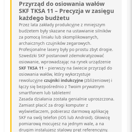
Przyrząd do osiowania wałów
SKF TKSA 11 – Precyzja w zasięgu
każdego budżetu
Przez lata zakłady produkcyjne z mniejszym
budżetem były skazane na ustawianie silników
za pomocą liniału lub skomplikowanych,
archaicznych czujników zegarowych.
Profesjonalne lasery były po prostu zbyt drogie.
Szwedzki SKF postanowił zdemokratyzować
osiowanie, wprowadzając na rynek urządzenie
SKF TKSA 11
– pierwszy na świecie przyrząd do
osiowania wałów, który wykorzystuje
rewolucyjne
czujniki indukcyjne
(zbliżeniowe) i
łączy się bezpośrednio z Twoim prywatnym
smartfonem lub tabletem!
Zasada działania została genialnie uproszczona.
Zamiast płacić za drogi komputer z
wyświetlaczem, pobierasz darmową aplikację
SKF na swój telefon (iOS lub Android). Głowicę
pomiarową mocujesz na jednym wale, a na
drugim instalujesz stalowy pręt referencyjny.