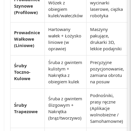
Wózek z
wycinarki
Szynowe
obiegiem
laserowe, ciężka
(Profilowe)
kulek/wałeczków
robotyka
Hartowany
Maszyny
Prowadnice
wałek + Łożysko
pakujące,
Wałkowe
liniowe (w
drukarki 3D,
(Liniowe)
oprawie)
lekkie podajniki
Śruba z gwintem
Precyzyjne
Śruby
kulistym +
pozycjonowanie,
Toczno-
Nakrętka z
zamiana obrotu
Kulowe
obiegiem kulek
na posuw
Podnośniki,
Śruba z gwintem
prasy ręczne
Śruby
ślizgowym +
(Aplikacje
Trapezowe
Nakrętka
wolnobieżne /
(brąz/tworzywo)
Samohamowne)