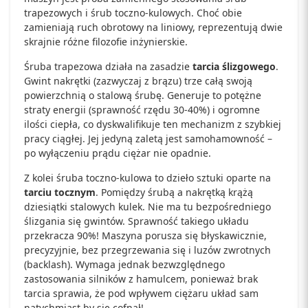
trapezowych i śrub toczno-kulowych. Choć obie
zamieniają ruch obrotowy na liniowy, reprezentują dwie
skrajnie różne filozofie inżynierskie.
Śruba trapezowa działa na zasadzie
tarcia ślizgowego
.
Gwint nakrętki (zazwyczaj z brązu) trze całą swoją
powierzchnią o stalową śrubę. Generuje to potężne
straty energii (sprawność rzędu 30-40%) i ogromne
ilości ciepła, co dyskwalifikuje ten mechanizm z szybkiej
pracy ciągłej. Jej jedyną zaletą jest samohamowność –
po wyłączeniu prądu ciężar nie opadnie.
Z kolei śruba toczno-kulowa to dzieło sztuki oparte na
tarciu tocznym
. Pomiędzy śrubą a nakrętką krążą
dziesiątki stalowych kulek. Nie ma tu bezpośredniego
ślizgania się gwintów. Sprawność takiego układu
przekracza 90%! Maszyna porusza się błyskawicznie,
precyzyjnie, bez przegrzewania się i luzów zwrotnych
(backlash). Wymaga jednak bezwzględnego
zastosowania silników z hamulcem, ponieważ brak
tarcia sprawia, że pod wpływem ciężaru układ sam
natychmiast by się cofnął!