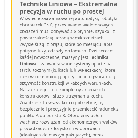
Technika Liniowa – Ekstremalna
precyzja w ruchu po prostej
W świecie zaawansowanej automatyki, robotyki i
obrabiarek CNC, przesuwanie wielotonowych
obciążeń musi odbywać się płynnie, szybko i z
powtarzalnością liczoną w mikrometrach.
Zwykłe ślizgi z brązu, które po miesiącu łapią
potężne luzy, odeszły do lamusa. Dziś sercem
każdej nowoczesnej maszyny jest
Technika
Liniowa
– zaawansowane systemy oparte na
tarciu tocznym (kulkach lub wałeczkach), które
całkowicie eliminują opory ruchu i gwarantują
sztywność konstrukcji w każdych warunkach.
Nasza kategoria to kompletny arsenał dla
konstruktorów i służb Utrzymania Ruchu.
Znajdziesz tu wszystko, co potrzebne, by
bezpiecznie i precyzyjnie przemieścić ładunek z
punktu A do punktu B. Oferujemy pełen
wachlarz rozwiązań: od ekonomicznych wałków
prowadzących z łożyskami w oprawach
(idealnych do maszyn pakujących), przez