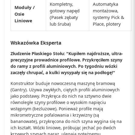
Kompletny,
Automatyka
Moduły /
gotowy napęd
montażowa,
Osie
(Pasek zębaty
systemy Pick &
Liniowe
lub śruba)
Place, plotery
Wskazówka Eksperta
Złudzenie Płaskiego Stołu: "Kupiłem najdroższe, ultra-
precyzyjne prowadnice profilowe. Przykręciłem szyny
do ramy z profili aluminiowych. Po tygodniu wózki
zaczęły chrupać, a kulki wysypały się na podłogę!"
Konstruktor buduje nowoczesną maszynę bramową
(Gantry). Używa zwykłych, ciętych profili aluminiowych
jako podstawy. Przykręca do nich na sztywno dwie
równoległe szyny profilowe o wysokim napięciu
wstępnym (bezluzowe). Ponieważ profile mają
mikrometryczne pofalowania i krzywizny (są
bananowate), przykręcona do nich szyna wygina się na
ich kształt. Wózki liniowe, próbując jechać po dwóch
krzywych szynach naraz, ulegają potężnemu