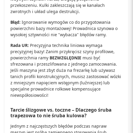
przekoszeniu. Kulki zakleszczają się w kanałach
zwrotnych i układ ulega destrukcji.
Błąd:
Ignorowanie wymogów co do przygotowania
powierzchni bazy montażowej! Prowadnica szynowa o
wysokiej sztywności nie "wybacza" błędów ramy.
Rada UR:
Precyzyjna technika liniowa wymaga
precyzyjnej bazy! Zanim przykręcisz szyny profilowe,
powierzchnia ramy
BEZWZGLĘDNIE
musi być
sfrezowana i przeszlifowana z jednego zamocowania.
Jeśli maszyna jest zbyt duża na frezarkę lub używasz
tanich profili konstrukcyjnych, musisz zastosować wózki
z mniejszym napięciem wstępnym (luźniejsze) lub
specjalne prowadnice rolkowe kompensujące
niewspółosiowości!
Tarcie ślizgowe vs. toczne – Dlaczego śruba
trapezowa to nie śruba kulowa?
Jednym z najczęstszych błędów podczas napraw
maszyn jest próba zamiennego stosowania śrub