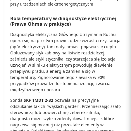
przy urządzeniach elektroenergetycznych!
Rola temperatury w diagnostyce elektrycznej
(Prawa Ohma w praktyce)
Diagnostyka elektryczna Głównego Utrzymania Ruchu
opiera się na prostym prawie: gdzie wzrasta rezystancja
(opór elektryczny), tam natychmiast pojawia się ciepło.
Obluzowany styk kablowy na listwie rozdzielczej,
zaśniedziałe styki stycznika, czy starzejąca się izolacja
uzwojeń w silniku elektrycznym powodują dławienie
przepływu prądu, a energia zamienia się w
temperaturę. Zignorowanie tego zjawiska w 90%
przypadków prowadzi do stopienia izolacji, zwarcia
międzyfazowego i pożaru.
Sonda
SKF TMDT 2-32
pozwala na precyzyjne
odszukanie takich "wąskich gardeł". Przemierzając szafę
sterowniczą lub powierzchnię żeberek silnika,
diagnosta może szybko zidentyfikować miejsce, które
nagrzewa się mocniej niż pozostałe elementy w
obwodzie. Dzięki temu, że głowica posiada ochronną