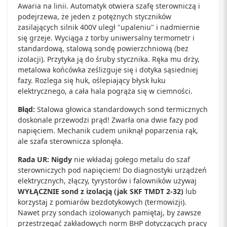
Awaria na linii. Automatyk otwiera szafę sterowniczą i
podejrzewa, że jeden z potężnych styczników
zasilających silnik 400V uległ "upaleniu" i nadmiernie
się grzeje. Wyciąga z torby uniwersalny termometr i
standardową, stalową sondę powierzchniową (bez
izolacji). Przytyka ją do śruby stycznika. Ręka mu drży,
metalowa końcówka ześlizguje się i dotyka sąsiedniej
fazy. Rozlega się huk, oślepiający błysk łuku
elektrycznego, a cała hala pogrąża się w ciemności.
Błąd:
Stalowa głowica standardowych sond termicznych
doskonale przewodzi prąd! Zwarła ona dwie fazy pod
napięciem. Mechanik cudem uniknął poparzenia rąk,
ale szafa sterownicza spłonęła.
Rada UR:
Nigdy
nie wkładaj gołego metalu do szaf
sterowniczych pod napięciem! Do diagnostyki urządzeń
elektrycznych, złączy, tyrystorów i falowników używaj
WYŁĄCZNIE sond z izolacją (jak SKF TMDT 2-32)
lub
korzystaj z pomiarów bezdotykowych (termowizji).
Nawet przy sondach izolowanych pamiętaj, by zawsze
przestrzegać zakładowych norm BHP dotyczących pracy