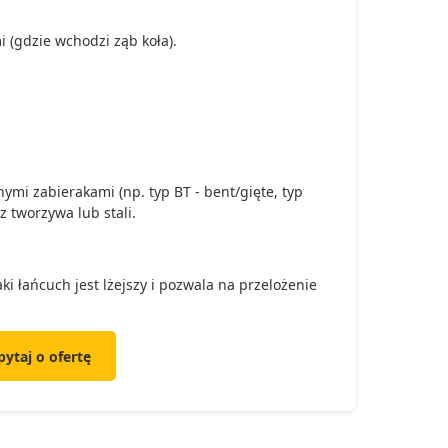
(gdzie wchodzi ząb koła).
ymi zabierakami (np. typ BT - bent/gięte, typ
z tworzywa lub stali.
i łańcuch jest lżejszy i pozwala na przelożenie
pytaj o ofertę