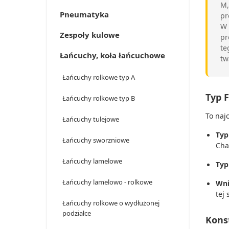
M,
Pneumatyka
pr
W
Zespoły kulowe
pr
te
Łańcuchy, koła łańcuchowe
tw
Łańcuchy rolkowe typ A
Typ F
Łańcuchy rolkowe typ B
To naj
Łańcuchy tulejowe
Typ
Łańcuchy sworzniowe
Cha
Łańcuchy lamelowe
Typ
Łańcuchy lamelowo - rolkowe
Wni
tej 
Łańcuchy rolkowe o wydłużonej
podziałce
Konst