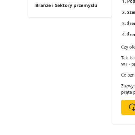
Pod
Branże i Sektory przemysłu
Sze
Śred
Śre
Czy of
Tak. Ł
WT - p
Co ozn
Zazwyc
pręta 