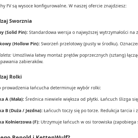
hy FV są wysoce konfigurowalne.
W naszej ofercie znajdziesz:
dzaj Sworznia
y (Solid Pin):
Standardowa wersja o najwyższej wytrzymałości na 
kowy (Hollow Pin):
Sworzeń przelotowy (pusty w środku).
Oznaczen
Zaleta:
Umożliwia łatwy montaż prętów poprzecznych (sztang) łączą
spawania zabieraków.
dzaj Rolki
 prowadzenia łańcucha determinuje wybór rolki:
ka A (Mała):
Średnica niewiele większa od płytki.
Łańcuch ślizga się
ka B (Duża / Jezdna):
Łańcuch toczy się po torze.
Redukcja tarcia i z
ka Kołnierzowa (F):
Utrzymuje łańcuch w osi torowiska (zapobiega 
zego Renold i KettenWulf?