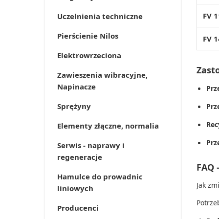
FV 1
Uczelnienia techniczne
Pierścienie Nilos
FV 1
Elektrowrzeciona
Zast
Zawieszenia wibracyjne,
Napinacze
Prz
Sprężyny
Prz
Rec
Elementy złączne, normalia
Prz
Serwis - naprawy i
regeneracje
FAQ 
Hamulce do prowadnic
Jak zm
liniowych
Potrze
Producenci