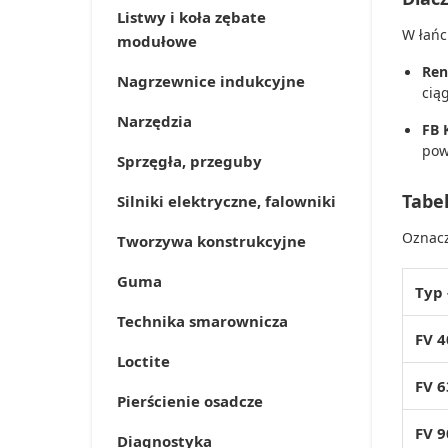
Listwy i koła zębate
W łańc
modułowe
Ren
Nagrzewnice indukcyjne
cią
Narzędzia
FB 
pow
Sprzęgła, przeguby
Tabe
Silniki elektryczne, falowniki
Oznacz
Tworzywa konstrukcyjne
Guma
Typ
Technika smarownicza
FV 4
Loctite
FV 6
Pierścienie osadcze
FV 9
Diagnostyka