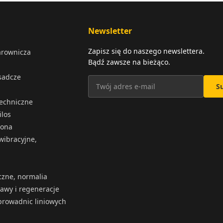
Newsletter
Zapisz się do naszego newslettera.
arownicza
Bądź zawsze na bieżąco.
osadcze
S
techniczne
ilos
iona
wibracyjne,
czne, normalia
rawy i regeneracje
rowadnic liniowych