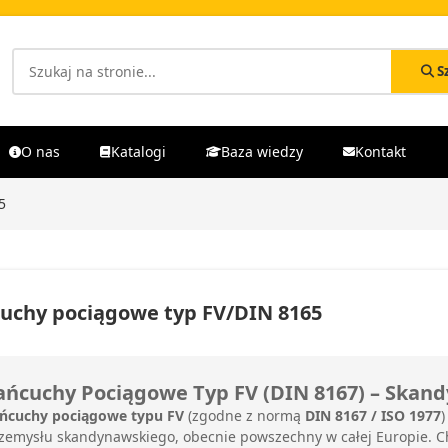
S
O nas
Katalogi
Baza wiedzy
Kontakt
5
uchy pociągowe typ FV/DIN 8165
ańcuchy Pociągowe Typ FV (DIN 8167) – Ska
ńcuchy pociągowe typu FV
(zgodne z normą
DIN 8167 / ISO 1977
)
zemysłu skandynawskiego,
obecnie powszechny w całej Europie.
Ch