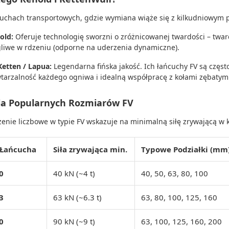
uchach transportowych,
gdzie wymiana wiąże się z kilkudniowym pr
old:
Oferuje technologię sworzni o zróżnicowanej twardości – twar
gliwe w rdzeniu (odporne na uderzenia dynamiczne).
Ketten / Lapua:
Legendarna fińska jakość.
Ich łańcuchy FV są częst
tarzalność każdego ogniwa i idealną współpracę z kołami zębatymi
la Popularnych Rozmiarów FV
enie liczbowe w typie FV wskazuje na minimalną siłę zrywającą w k
 Łańcucha
Siła zrywająca min.
Typowe Podziałki (mm
0
40 kN (~4 t)
40, 50, 63, 80, 100
3
63 kN (~6.3 t)
63, 80, 100, 125, 160
0
90 kN (~9 t)
63, 100, 125, 160, 200