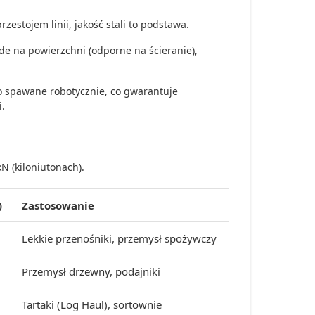
zestojem linii,
jakość stali to podstawa.
de na powierzchni (odporne na ścieranie),
o spawane robotycznie,
co gwarantuje
.
N (kiloniutonach).
)
Zastosowanie
Lekkie przenośniki, przemysł spożywczy
Przemysł drzewny, podajniki
Tartaki (Log Haul), sortownie