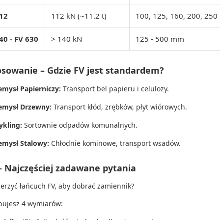
12
112 kN (~11.2 t)
100, 125, 160, 200, 250
40 - FV 630
> 140 kN
125 - 500 mm
osowanie – Gdzie FV jest standardem?
emysł Papierniczy:
Transport bel papieru i celulozy.
emysł Drzewny:
Transport kłód,
zrębków,
płyt wiórowych.
ykling:
Sortownie odpadów komunalnych.
emysł Stalowy:
Chłodnie kominowe,
transport wsadów.
– Najczęściej zadawane pytania
ierzyć łańcuch FV, aby dobrać zamiennik?
bujesz 4 wymiarów: