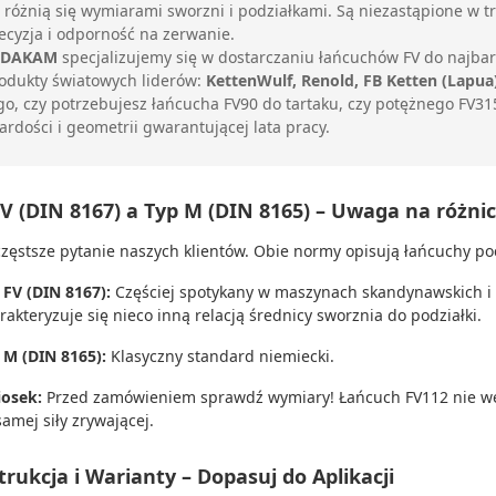
różnią się wymiarami sworzni i podziałkami.
Są niezastąpione w tr
ecyzja i odporność na zerwanie.
DAKAM
specjalizujemy się w dostarczaniu łańcuchów FV do najbar
odukty światowych liderów:
KettenWulf, Renold, FB Ketten (Lapua
go,
czy potrzebujesz łańcucha FV90 do tartaku,
czy potężnego FV315
ardości i geometrii gwarantującej lata pracy.
V (DIN 8167) a Typ M (DIN 8165) – Uwaga na różnic
częstsze pytanie naszych klientów.
Obie normy opisują łańcuchy po
 FV (DIN 8167):
Częściej spotykany w maszynach skandynawskich i 
rakteryzuje się nieco inną relacją średnicy sworznia do podziałki.
 M (DIN 8165):
Klasyczny standard niemiecki.
osek:
Przed zamówieniem sprawdź wymiary!
Łańcuch FV112 nie we
samej siły zrywającej.
rukcja i Warianty – Dopasuj do Aplikacji