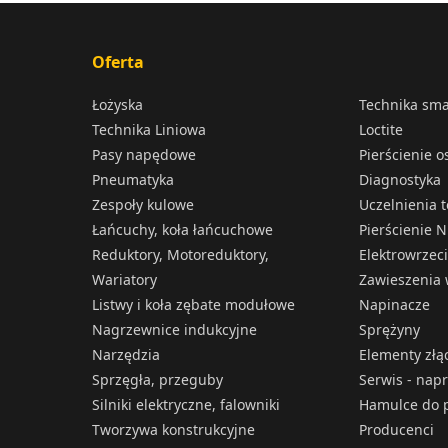
Oferta
Łożyska
Technika sm
Technika Liniowa
Loctite
Pasy napędowe
Pierścienie 
Pneumatyka
Diagnostyka
Zespoły kulowe
Uczelnienia 
Łańcuchy, koła łańcuchowe
Pierścienie N
Reduktory, Motoreduktory,
Elektrowrzec
Wariatory
Zawieszenia 
Listwy i koła zębate modułowe
Napinacze
Nagrzewnice indukcyjne
Sprężyny
Narzędzia
Elementy złą
Sprzęgła, przeguby
Serwis - nap
Silniki elektryczne, falowniki
Hamulce do p
Tworzywa konstrukcyjne
Producenci