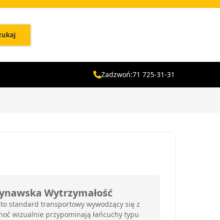
zukaj
Zadzwoń:
71 725-31-31
ndynawska Wytrzymałość
 to standard transportowy wywodzący się z
oć wizualnie przypominają łańcuchy typu