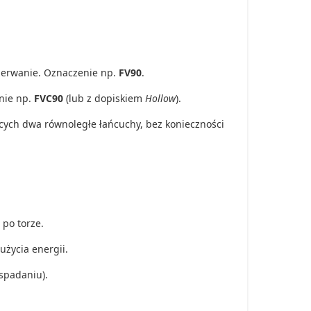
zerwanie.
Oznaczenie np.
FV90
.
ie np.
FVC90
(lub z dopiskiem
Hollow
).
cych dwa równoległe łańcuchy,
bez konieczności
 po torze.
użycia energii.
spadaniu).