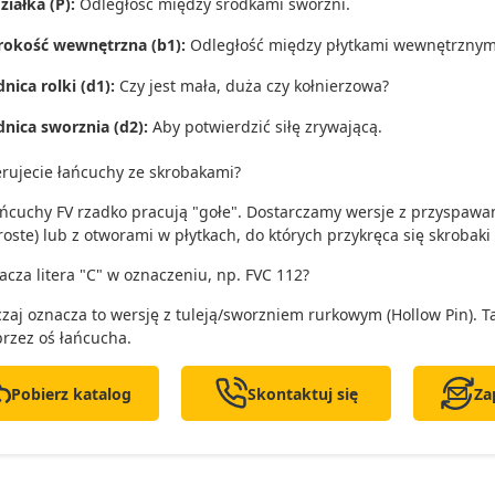
ziałka (P):
Odległość między środkami sworzni.
rokość wewnętrzna (b1):
Odległość między płytkami wewnętrznymi 
nica rolki (d1):
Czy jest mała,
duża czy kołnierzowa?
dnica sworznia (d2):
Aby potwierdzić siłę zrywającą.
erujecie łańcuchy ze skrobakami?
ańcuchy FV rzadko pracują "gołe". Dostarczamy wersje z przyspawan
roste) lub z otworami w płytkach, do których przykręca się skrobaki 
acza litera "C" w oznaczeniu, np. FVC 112?
zaj oznacza to wersję z tuleją/sworzniem rurkowym (Hollow Pin). Tak
przez oś łańcucha.
Pobierz katalog
Skontaktuj się
Za